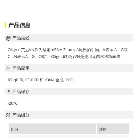
产品信息
产品描述
Oligo d(T)
VN作为锚定mRNA 3'-poly A尾巴的引物。V表示 A、G或
23
C；N表示A、G、C或T。Oligo d(T)2
VN是使用无菌水稀释而成。
23
产品应用
RT-qPCR, RT-PCR 和 cDNA 合成, PCR。
产品保存
-20°C
产品组分
组分
规格