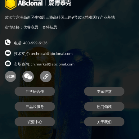
武汉市东湖高新区生物园三路高科园三路9号武汉精准医疗产业基地
友情链接：
优睿赛思
|
赛特新思
电话: 400-999-6126
技术支持:
technical@abclonal.com
市场咨询:
cn.market@abclonal.com
产学研合作
专家讲堂
产品和服务
热门领域
资源中心
关于我们