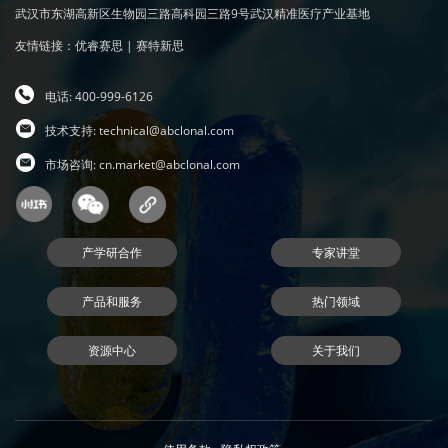
武汉市东湖高新区生物园三路高科园三路9号武汉精准医疗产业基地
友情链接：
优睿赛思
|
赛特新思
电话: 400-999-6126
技术支持:
technical@abclonal.com
市场咨询:
cn.market@abclonal.com
产学研合作
专家讲堂
产品和服务
热门领域
资源中心
关于我们