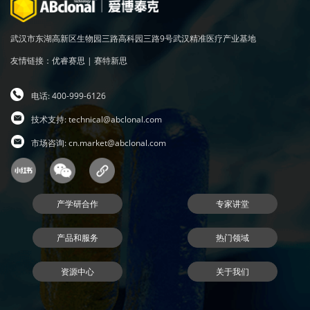
武汉市东湖高新区生物园三路高科园三路9号武汉精准医疗产业基地
友情链接：
优睿赛思
|
赛特新思
电话: 400-999-6126
技术支持:
technical@abclonal.com
市场咨询:
cn.market@abclonal.com
产学研合作
专家讲堂
产品和服务
热门领域
资源中心
关于我们