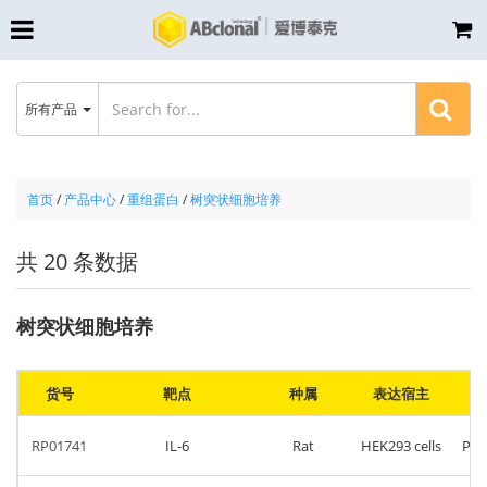
所有产品
首页
/
产品中心
/
重组蛋白
/
树突状细胞培养
共 20 条数据
树突状细胞培养
货号
靶点
种属
表达宿主
RP01741
IL-6
Rat
HEK293 cells
Phe