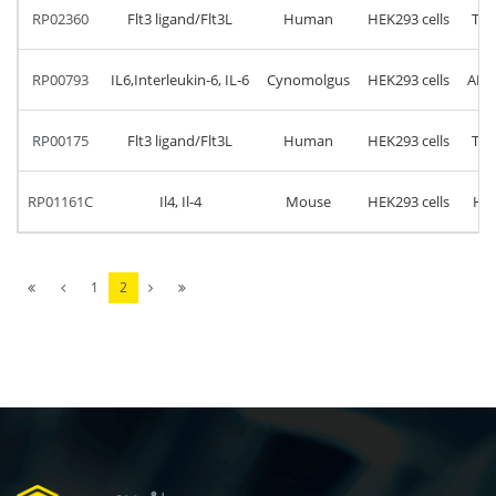
RP02360
Flt3 ligand/Flt3L
Human
HEK293 cells
Thr
RP00793
IL6,Interleukin-6, IL-6
Cynomolgus
HEK293 cells
ALa
RP00175
Flt3 ligand/Flt3L
Human
HEK293 cells
Thr
RP01161C
Il4, Il-4
Mouse
HEK293 cells
His
1
2