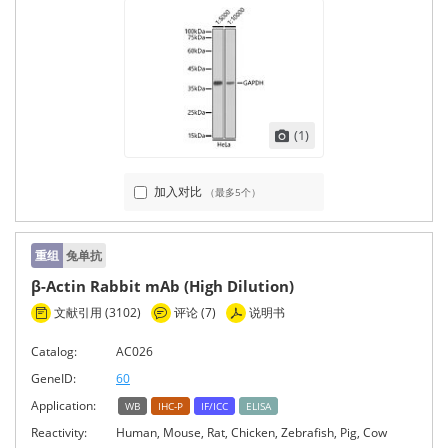
(1)
加入对比
（最多5个）
重组
兔单抗
β-Actin Rabbit mAb (High Dilution)
文献引用 (3102)
评论 (7)
说明书
Catalog:
AC026
GeneID:
60
Application:
WB
IHC-P
IF/ICC
ELISA
Reactivity:
Human, Mouse, Rat, Chicken, Zebrafish, Pig, Cow