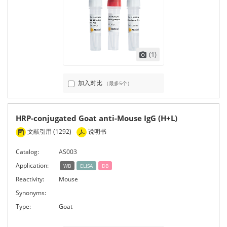
(1)
加入对比
（最多5个）
HRP-conjugated Goat anti-Mouse IgG (H+L)
文献引用 (1292)
说明书
Catalog:
AS003
Application:
WB
ELISA
DB
Reactivity:
Mouse
Synonyms:
Type:
Goat