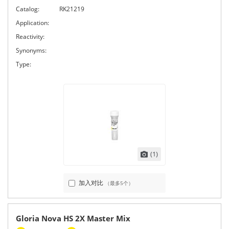
Catalog:
RK21219
Application:
Reactivity:
Synonyms:
Type:
(1)
加入对比
（最多5个）
Gloria Nova HS 2X Master Mix