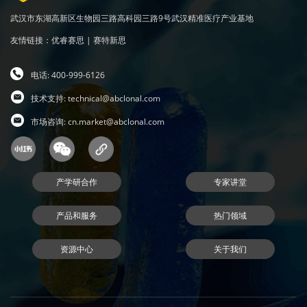
武汉市东湖高新区生物园三路高科园三路9号武汉精准医疗产业基地
友情链接：
优睿赛思
|
赛特新思
电话: 400-999-6126
技术支持:
technical@abclonal.com
市场咨询:
cn.market@abclonal.com
产学研合作
专家讲堂
产品和服务
热门领域
资源中心
关于我们