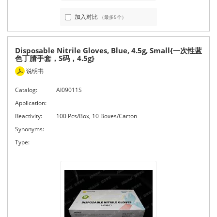
加入对比
（最多5个）
Disposable Nitrile Gloves, Blue, 4.5g, Small{一次性蓝
色丁腈手套，S码，4.5g}
说明书
Catalog:
AI09011S
Application:
Reactivity:
100 Pcs/Box, 10 Boxes/Carton
Synonyms:
Type: