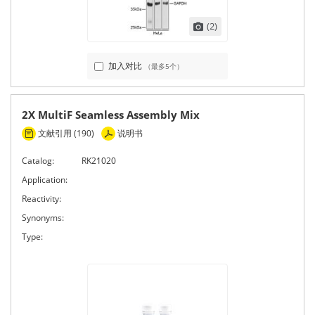
(2)
加入对比
（最多5个）
2X MultiF Seamless Assembly Mix
文献引用 (190)
说明书
Catalog:
RK21020
Application:
Reactivity:
Synonyms:
Type: