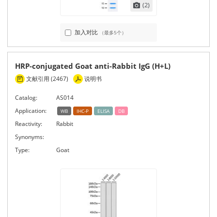
(2)
加入对比
（最多5个）
HRP-conjugated Goat anti-Rabbit IgG (H+L)
文献引用 (2467)
说明书
Catalog:
AS014
Application:
WB
IHC-P
ELISA
DB
Reactivity:
Rabbit
Synonyms:
Type:
Goat