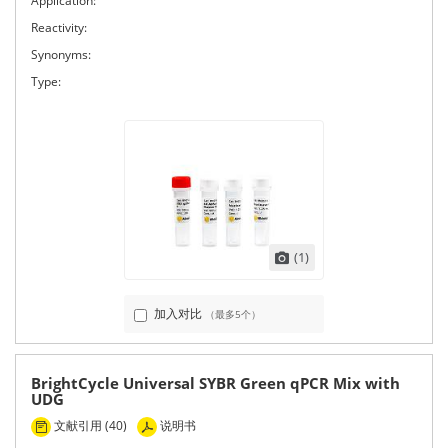
Application:
Reactivity:
Synonyms:
Type:
(1)
加入对比
（最多5个）
BrightCycle Universal SYBR Green qPCR Mix with
UDG
文献引用 (40)
说明书