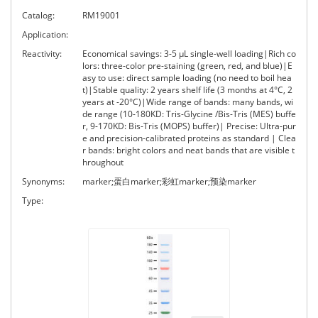
Catalog:
RM19001
Application:
Reactivity:
Economical savings: 3-5 μL single-well loading|Rich co
lors: three-color pre-staining (green, red, and blue)|E
asy to use: direct sample loading (no need to boil hea
t)|Stable quality: 2 years shelf life (3 months at 4°C, 2
years at -20°C)|Wide range of bands: many bands, wi
de range (10-180KD: Tris-Glycine /Bis-Tris (MES) buffe
r, 9-170KD: Bis-Tris (MOPS) buffer)| Precise: Ultra-pur
e and precision-calibrated proteins as standard | Clea
r bands: bright colors and neat bands that are visible t
hroughout
Synonyms:
marker;蛋白marker;彩虹marker;预染marker
Type: