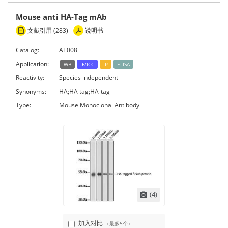
Mouse anti HA-Tag mAb
文献引用 (283)
说明书
Catalog:
AE008
Application:
WB
IF/ICC
IP
ELISA
Reactivity:
Species independent
Synonyms:
HA;HA tag;HA-tag
Type:
Mouse Monoclonal Antibody
(4)
加入对比
（最多5个）