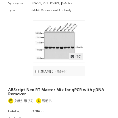
Synonyms:
BRWS1; PS1TP5BP1; β-Actin
Type:
Rabbit Monoclonal Antibody
(10)
加入对比
（最多5个）
ABScript Neo RT Master Mix for qPCR with gDNA
Remover
文献引用 (87)
说明书
Catalog:
RK20433