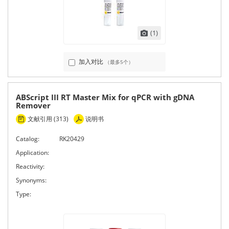
(1)
加入对比
（最多5个）
ABScript III RT Master Mix for qPCR with gDNA
Remover
文献引用 (313)
说明书
Catalog:
RK20429
Application:
Reactivity:
Synonyms:
Type: