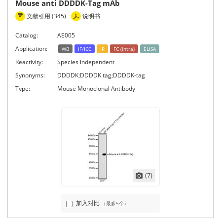
Mouse anti DDDDK-Tag mAb
文献引用 (345)
说明书
Catalog:
AE005
Application:
WB
IF/ICC
IP
FC (intra)
ELISA
Reactivity:
Species independent
Synonyms:
DDDDK;DDDDK tag;DDDDK-tag
Type:
Mouse Monoclonal Antibody
(7)
加入对比
（最多5个）