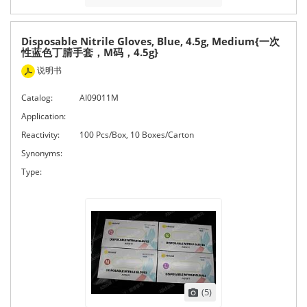
Disposable Nitrile Gloves, Blue, 4.5g, Medium{一次
性蓝色丁腈手套，M码，4.5g}
说明书
Catalog:
AI09011M
Application:
Reactivity:
100 Pcs/Box, 10 Boxes/Carton
Synonyms:
Type:
(5)