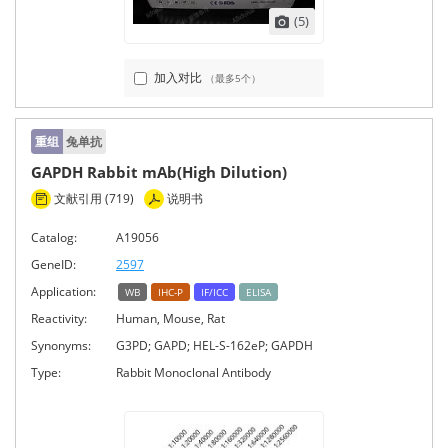
(5)
加入对比
（最多5个）
重组
兔单抗
GAPDH Rabbit mAb(High Dilution)
文献引用 (719)
说明书
Catalog:
A19056
GeneID:
2597
Application:
WB
IHC-P
IF/ICC
ELISA
Reactivity:
Human, Mouse, Rat
Synonyms:
G3PD; GAPD; HEL-S-162eP; GAPDH
Type:
Rabbit Monoclonal Antibody