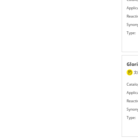
Applic
Reactiv
Synon
Type:
Glor
文献
Catalo
Applic
Reactiv
Synon
Type: