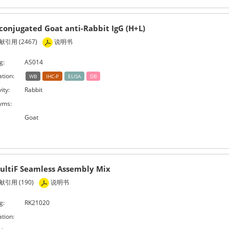
conjugated Goat anti-Rabbit IgG (H+L)
引用 (2467)
说明书
g:
AS014
ation:
WB
IHC-P
ELISA
DB
ity:
Rabbit
yms:
Goat
ultiF Seamless Assembly Mix
引用 (190)
说明书
g:
RK21020
ation: