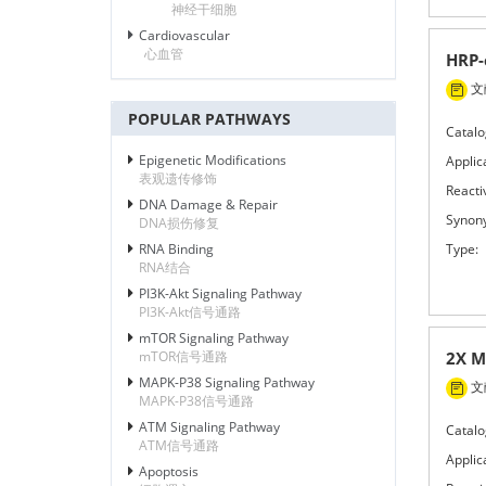
神经干细胞
Cardiovascular
心血管
HRP-
文献
POPULAR PATHWAYS
Catalo
Epigenetic Modifications
Applic
表观遗传修饰
Reactiv
DNA Damage & Repair
Synon
DNA损伤修复
Type:
RNA Binding
RNA结合
PI3K-Akt Signaling Pathway
PI3K-Akt信号通路
mTOR Signaling Pathway
mTOR信号通路
2X M
MAPK-P38 Signaling Pathway
文献
MAPK-P38信号通路
ATM Signaling Pathway
Catalo
ATM信号通路
Applic
Apoptosis