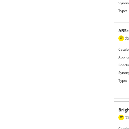
Synon
Type:
ABSc
文献
Catalo
Applic
Reactiv
Synon
Type:
Brig
文献
Catalo