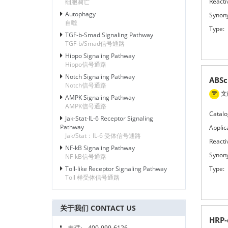
Reactiv
细胞凋亡
Autophagy
Synon
自噬
Type:
TGF-b-Smad Signaling Pathway
TGF-b/Smad信号通路
Hippo Signaling Pathway
Hippo信号通路
Notch Signaling Pathway
ABSc
Notch信号通路
文献
AMPK Signaling Pathway
AMPK信号通路
Catalo
Jak-Stat-IL-6 Receptor Signaling
Pathway
Applic
Jak/Stat：IL-6 受体信号通路
Reactiv
NF-kB Signaling Pathway
Synon
NF-kB信号通路
Type:
Toll-like Receptor Signaling Pathway
Toll 样受体信号通路
关于我们 CONTACT US
HRP-
电话:
400-999-6126