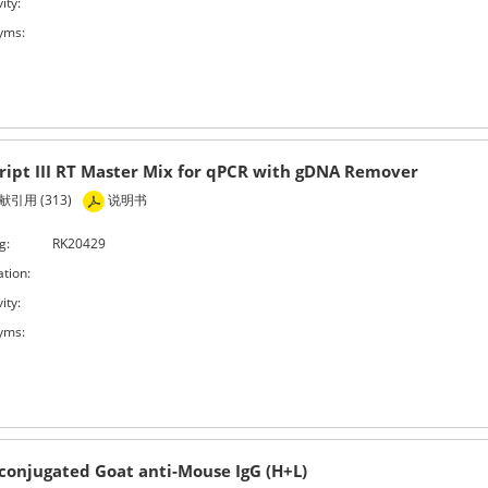
ity:
yms:
ript III RT Master Mix for qPCR with gDNA Remover
引用 (313)
说明书
g:
RK20429
ation:
ity:
yms:
conjugated Goat anti-Mouse IgG (H+L)