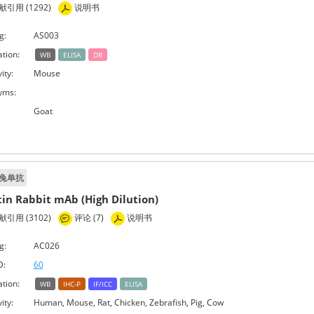
引用 (1292)
说明书
g:
AS003
ation:
WB
ELISA
DB
ity:
Mouse
yms:
Goat
兔单抗
tin Rabbit mAb (High Dilution)
引用 (3102)
评论 (7)
说明书
g:
AC026
D:
60
ation:
WB
IHC-P
IF/ICC
ELISA
ity:
Human, Mouse, Rat, Chicken, Zebrafish, Pig, Cow