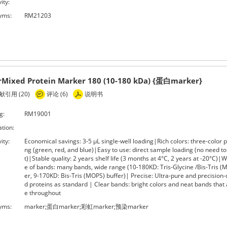
ity:
yms:
RM21203
rMixed Protein Marker 180 (10-180 kDa) {蛋白marker}
引用 (20)
评论 (6)
说明书
g:
RM19001
ation:
ity:
Economical savings: 3-5 μL single-well loading|Rich colors: three-color p
ng (green, red, and blue)|Easy to use: direct sample loading (no need to
t)|Stable quality: 2 years shelf life (3 months at 4°C, 2 years at -20°C)|
e of bands: many bands, wide range (10-180KD: Tris-Glycine /Bis-Tris (M
er, 9-170KD: Bis-Tris (MOPS) buffer)| Precise: Ultra-pure and precision-
d proteins as standard | Clear bands: bright colors and neat bands that a
e throughout
yms:
marker;蛋白marker;彩虹marker;预染marker