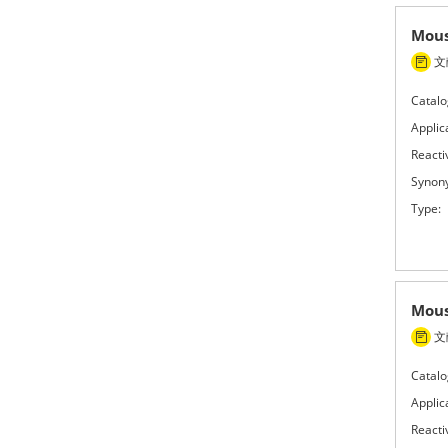
Mous
文献
Catalo
Applic
Reactiv
Synon
Type:
Mous
文献
Catalo
Applic
Reactiv