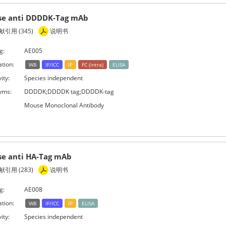
e anti DDDDK-Tag mAb
引用 (345)
说明书
g:
AE005
ation:
WB
IF/ICC
IP
FC (intra)
ELISA
ity:
Species independent
yms:
DDDDK;DDDDK tag;DDDDK-tag
Mouse Monoclonal Antibody
e anti HA-Tag mAb
引用 (283)
说明书
g:
AE008
ation:
WB
IF/ICC
IP
ELISA
ity:
Species independent