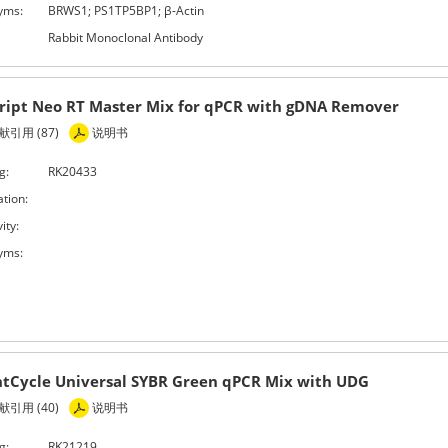
yms:
BRWS1; PS1TP5BP1; β-Actin
Rabbit Monoclonal Antibody
ript Neo RT Master Mix for qPCR with gDNA Remover
引用 (87)
说明书
g:
RK20433
ation:
ity:
yms:
htCycle Universal SYBR Green qPCR Mix with UDG
引用 (40)
说明书
g:
RK21219