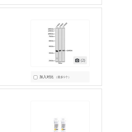
(2)
加入对比
（最多5个）