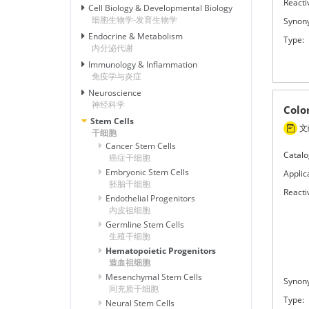
Reactiv
Cell Biology & Developmental Biology
细胞生物学-发育生物学
Synon
Endocrine & Metabolism
Type:
内分泌代谢
Immunology & Inflammation
免疫学与炎症
Neuroscience
神经科学
Colo
Stem Cells
文献
干细胞
Cancer Stem Cells
Catalo
癌症干细胞
Embryonic Stem Cells
Applic
胚胎干细胞
Reactiv
Endothelial Progenitors
内皮祖细胞
Germline Stem Cells
生殖干细胞
Hematopoietic Progenitors
造血祖细胞
Mesenchymal Stem Cells
Synon
间充质干细胞
Type:
Neural Stem Cells