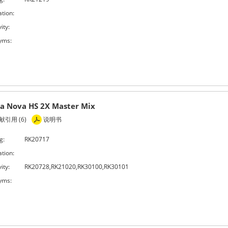
ation:
ity:
yms:
ia Nova HS 2X Master Mix
引用 (6)
说明书
g:
RK20717
ation:
ity:
RK20728,RK21020,RK30100,RK30101
yms: