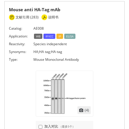
Mouse anti HA-Tag mAb
文献引用 (283)
说明书
Catalog:
AE008
Application:
WB
IF/ICC
IP
ELISA
Reactivity:
Species independent
Synonyms:
HA;HA tag;HA-tag
Type:
Mouse Monoclonal Antibody
(4)
加入对比
（最多5个）