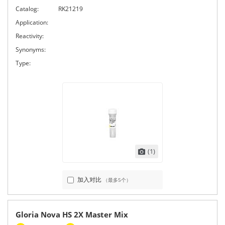
Catalog:
RK21219
Application:
Reactivity:
Synonyms:
Type:
(1)
加入对比
（最多5个）
Gloria Nova HS 2X Master Mix