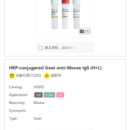
(1)
加入对比
（最多5个）
HRP-conjugated Goat anti-Mouse IgG (H+L)
文献引用 (1292)
说明书
Catalog:
AS003
Application:
WB
ELISA
DB
Reactivity:
Mouse
Synonyms:
Type:
Goat