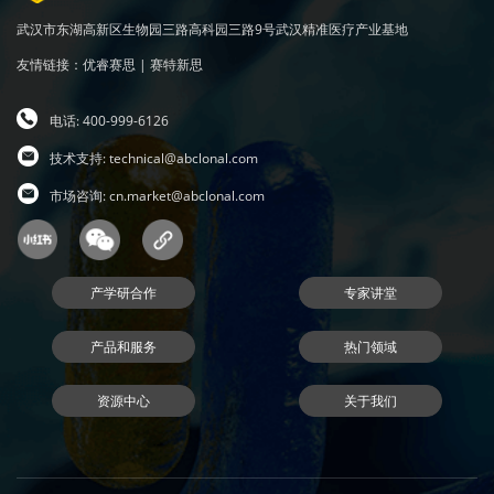
武汉市东湖高新区生物园三路高科园三路9号武汉精准医疗产业基地
友情链接：
优睿赛思
|
赛特新思
电话: 400-999-6126
技术支持:
technical@abclonal.com
市场咨询:
cn.market@abclonal.com
产学研合作
专家讲堂
产品和服务
热门领域
资源中心
关于我们