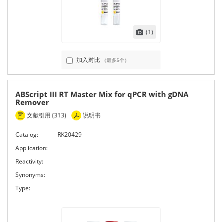
(1)
加入对比
（最多5个）
ABScript III RT Master Mix for qPCR with gDNA
Remover
文献引用 (313)
说明书
Catalog:
RK20429
Application:
Reactivity:
Synonyms:
Type: