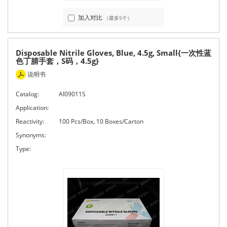
加入对比
（最多5个）
Disposable Nitrile Gloves, Blue, 4.5g, Small{一次性蓝
色丁腈手套，S码，4.5g}
说明书
Catalog:
AI09011S
Application:
Reactivity:
100 Pcs/Box, 10 Boxes/Carton
Synonyms:
Type: