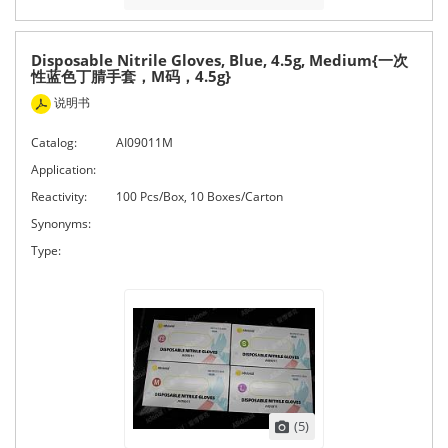
Disposable Nitrile Gloves, Blue, 4.5g, Medium{一次
性蓝色丁腈手套，M码，4.5g}
说明书
Catalog:
AI09011M
Application:
Reactivity:
100 Pcs/Box, 10 Boxes/Carton
Synonyms:
Type:
(5)