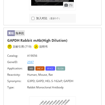
(5)
加入对比
（最多5个）
重组
兔单抗
GAPDH Rabbit mAb(High Dilution)
文献引用 (719)
说明书
Catalog:
A19056
GeneID:
2597
Application:
WB
IHC-P
IF/ICC
ELISA
Reactivity:
Human, Mouse, Rat
Synonyms:
G3PD; GAPD; HEL-S-162eP; GAPDH
Type:
Rabbit Monoclonal Antibody