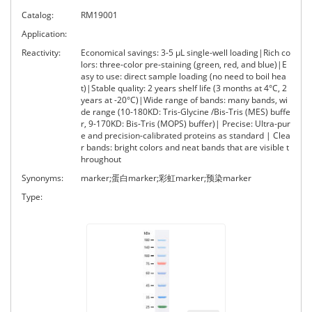
Catalog:
RM19001
Application:
Reactivity:
Economical savings: 3-5 μL single-well loading|Rich co
lors: three-color pre-staining (green, red, and blue)|E
asy to use: direct sample loading (no need to boil hea
t)|Stable quality: 2 years shelf life (3 months at 4°C, 2
years at -20°C)|Wide range of bands: many bands, wi
de range (10-180KD: Tris-Glycine /Bis-Tris (MES) buffe
r, 9-170KD: Bis-Tris (MOPS) buffer)| Precise: Ultra-pur
e and precision-calibrated proteins as standard | Clea
r bands: bright colors and neat bands that are visible t
hroughout
Synonyms:
marker;蛋白marker;彩虹marker;预染marker
Type: