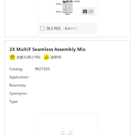
(2)
加入对比
（最多5个）
2X MultiF Seamless Assembly Mix
文献引用 (190)
说明书
Catalog:
RK21020
Application:
Reactivity:
Synonyms:
Type: