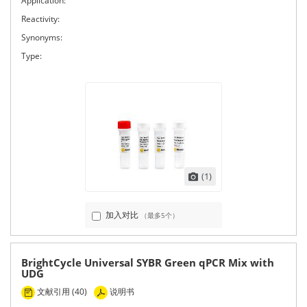
Application:
Reactivity:
Synonyms:
Type:
(1)
加入对比
（最多5个）
BrightCycle Universal SYBR Green qPCR Mix with
UDG
文献引用 (40)
说明书