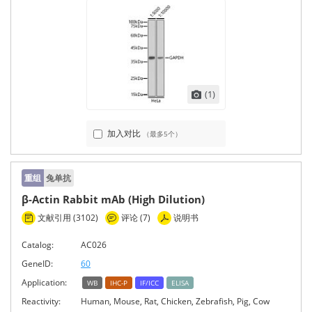
(1)
加入对比
（最多5个）
重组
兔单抗
β-Actin Rabbit mAb (High Dilution)
文献引用 (3102)
评论 (7)
说明书
Catalog:
AC026
GeneID:
60
Application:
WB
IHC-P
IF/ICC
ELISA
Reactivity:
Human, Mouse, Rat, Chicken, Zebrafish, Pig, Cow