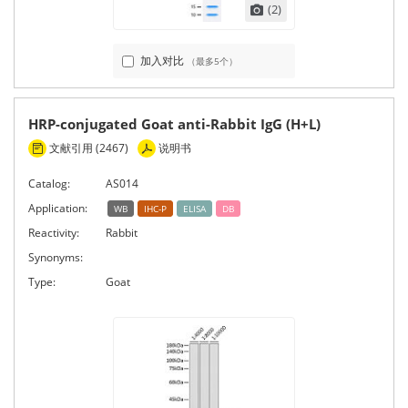
(2)
加入对比
（最多5个）
HRP-conjugated Goat anti-Rabbit IgG (H+L)
文献引用 (2467)
说明书
Catalog:
AS014
Application:
WB
IHC-P
ELISA
DB
Reactivity:
Rabbit
Synonyms:
Type:
Goat