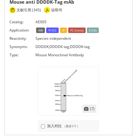
Mouse anti DDDDK-Tag mAb
文献引用 (345)
说明书
Catalog:
AE005
Application:
WB
IF/ICC
IP
FC (intra)
ELISA
Reactivity:
Species independent
Synonyms:
DDDDK;DDDDK tag;DDDDK-tag
Type:
Mouse Monoclonal Antibody
(7)
加入对比
（最多5个）