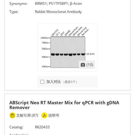
Synonyms:
BRWS1; PS1TP5BP1; β-Actin
Type:
Rabbit Monoclonal Antibody
(10)
加入对比
（最多5个）
ABScript Neo RT Master Mix for qPCR with gDNA
Remover
文献引用 (87)
说明书
Catalog:
RK20433