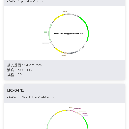
rAAV-hSyn-GCaMP6m
插入基因：GCaMP6m
滴度：5.00E+12
规格：20 μL
BC-0443
rAAV-nEF1α-FDIO-GCaMP6m