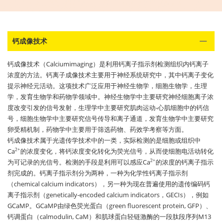
钙成像技术
钙成像技术（Calciumimaging）是利用钙离子指示剂检测组织内钙离子
浓度的方法。钙离子成像技术主要用于神经系统研究中，其中钙离子变化
提示神经元活动。这项技术广泛应用于神经生物学，细胞生物学，生理
学，发育生物学和药物学领域中。神经生物学中主要研究神经细胞离子浓
度改变引发的信号发射，生理学中主要研究肌肉运动-心肌细胞中的钙信
号，细胞生物学中主要研究信号传导和离子通道，发育生物学中主要研究
卵受精机制，药物学中主要用于筛选药物、药效学考察等方面。
钙成像技术属于光遗传学技术中的一类，实际检测的是细胞或组织中
Ca
的浓度变化，将钙浓度变化转化为荧光信号，从而使细胞电活动转化
2+
为可记录的光信号。检测的手段是利用可以感应Ca
的浓度的钙离子指示
2+
剂完成的。钙离子指示剂分为两种，一种为化学性钙离子指示剂
（chemical calcium indicators），另一种为现在普遍使用的遗传编码钙
离子指示剂（genetically-encoded calcium indicators，GECIs），例如
GCaMP。GCaMP由绿色荧光蛋白（green fluorescent protein, GFP）、
钙调蛋白（calmodulin, CaM）和肌球蛋白轻链激酶的一段肽段序列M13