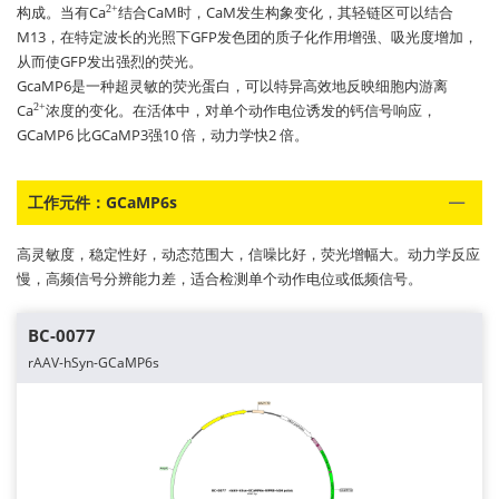
构成。当有Ca
结合CaM时，CaM发生构象变化，其轻链区可以结合
2+
M13，在特定波长的光照下GFP发色团的质子化作用增强、吸光度增加，
从而使GFP发出强烈的荧光。
GcaMP6是一种超灵敏的荧光蛋白，可以特异高效地反映细胞内游离
Ca
浓度的变化。在活体中，对单个动作电位诱发的钙信号响应，
2+
GCaMP6 比GCaMP3强10 倍，动力学快2 倍。
工作元件：GCaMP6s
高灵敏度，稳定性好，动态范围大，信噪比好，荧光增幅大。动力学反应
慢，高频信号分辨能力差，适合检测单个动作电位或低频信号。
BC-0077
rAAV-hSyn-GCaMP6s