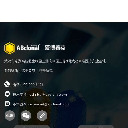
武汉市东湖高新区生物园三路高科园三路9号武汉精准医疗产业基地
友情链接：
优睿赛思
|
赛特新思
电话: 400-999-6126
技术支持:
technical@abclonal.com
市场咨询:
cn.market@abclonal.com