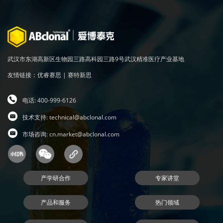
武汉市东湖高新区生物园三路高科园三路9号武汉精准医疗产业基地
友情链接：
优睿赛思
|
赛特新思
电话: 400-999-6126
技术支持:
technical@abclonal.com
市场咨询:
cn.market@abclonal.com
产学研合作
专家讲堂
产品和服务
热门领域