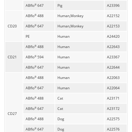
ABflo
647
Pig
A23396
®
ABflo
488
Human,Monkey
A22152
®
CD20
ABflo
647
Human,Monkey
A22153
®
PE
Human
A24420
ABflo
488
Human
A22643
®
CD21
ABflo
594
Human
A23367
®
ABflo
647
Human
A22644
®
ABflo
488
Human
A22063
®
ABflo
647
Human
A22064
®
ABflo
488
Cat
A23171
®
ABflo
647
Cat
A23172
®
CD27
ABflo
488
Dog
A22575
®
ABflo
647
Dog
A22576
®