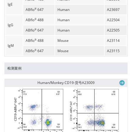
IgE
ABflo
647
Human
A23697
®
ABflo
488
Human
A22504
®
IgG
ABflo
647
Human
A22505
®
ABflo
488
Mouse
A23114
®
IgM
ABflo
647
Mouse
A23115
®
检测案例
Human/Monkey CD19-货号A23009