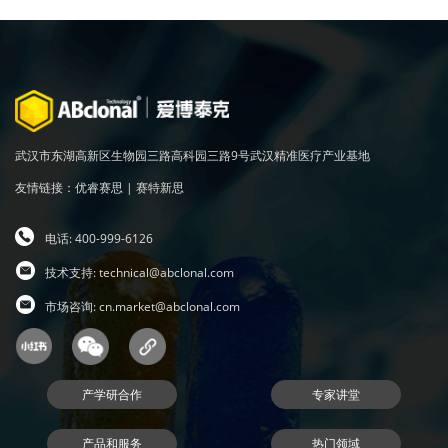
武汉市东湖高新区生物园三路高科园三路9号武汉精准医疗产业基地
友情链接：
优睿赛思
|
赛特新思
电话: 400-999-6126
技术支持:
technical@abclonal.com
市场咨询:
cn.market@abclonal.com
产学研合作
专家讲堂
产品和服务
热门领域