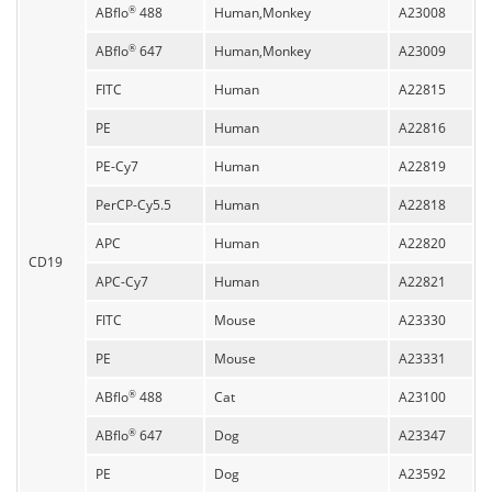
ABflo
488
Human,Monkey
A23008
®
ABflo
647
Human,Monkey
A23009
®
FITC
Human
A22815
PE
Human
A22816
PE-Cy7
Human
A22819
PerCP-Cy5.5
Human
A22818
APC
Human
A22820
CD19
APC-Cy7
Human
A22821
FITC
Mouse
A23330
PE
Mouse
A23331
ABflo
488
Cat
A23100
®
ABflo
647
Dog
A23347
®
PE
Dog
A23592