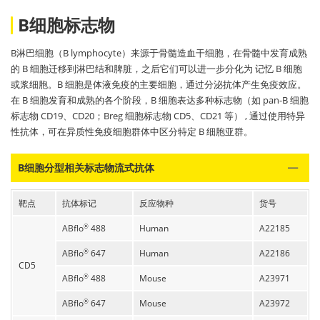
B细胞标志物
B淋巴细胞（B lymphocyte）来源于骨髓造血干细胞，在骨髓中发育成熟
的 B 细胞迁移到淋巴结和脾脏，之后它们可以进一步分化为 记忆 B 细胞
或浆细胞。B 细胞是体液免疫的主要细胞，通过分泌抗体产生免疫效应。
在 B 细胞发育和成熟的各个阶段，B 细胞表达多种标志物（如 pan-B 细胞
标志物 CD19、CD20；Breg 细胞标志物 CD5、CD21 等） , 通过使用特异
性抗体，可在异质性免疫细胞群体中区分特定 B 细胞亚群。
B细胞分型相关标志物流式抗体
靶点
抗体标记
反应物种
货号
ABflo
488
Human
A22185
®
ABflo
647
Human
A22186
®
CD5
ABflo
488
Mouse
A23971
®
ABflo
647
Mouse
A23972
®