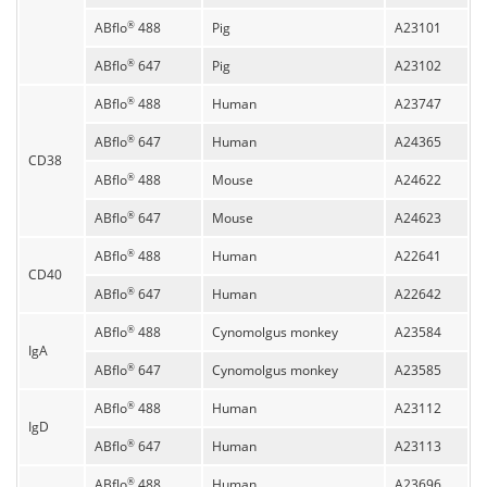
ABflo
488
Pig
A23101
®
ABflo
647
Pig
A23102
®
ABflo
488
Human
A23747
®
ABflo
647
Human
A24365
®
CD38
ABflo
488
Mouse
A24622
®
ABflo
647
Mouse
A24623
®
ABflo
488
Human
A22641
®
CD40
ABflo
647
Human
A22642
®
ABflo
488
Cynomolgus monkey
A23584
®
IgA
ABflo
647
Cynomolgus monkey
A23585
®
ABflo
488
Human
A23112
®
IgD
ABflo
647
Human
A23113
®
ABflo
488
Human
A23696
®