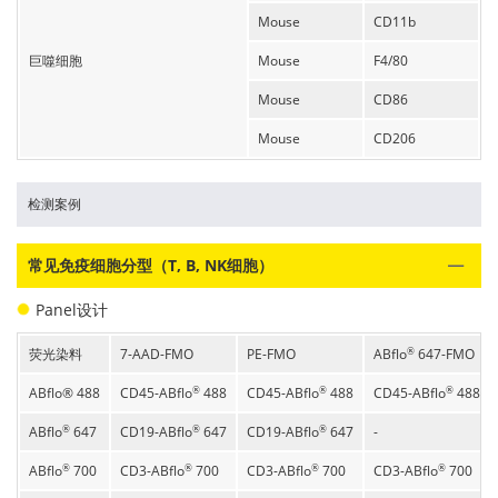
Mouse
CD11b
巨噬细胞
Mouse
F4/80
Mouse
CD86
Mouse
CD206
检测案例
常见免疫细胞分型（T, B, NK细胞）
Panel设计
荧光染料
7-AAD-FMO
PE-FMO
ABflo
647-FMO
®
ABflo® 488
CD45-ABflo
488
CD45-ABflo
488
CD45-ABflo
488
®
®
®
ABflo
647
CD19-ABflo
647
CD19-ABflo
647
-
®
®
®
ABflo
700
CD3-ABflo
700
CD3-ABflo
700
CD3-ABflo
700
®
®
®
®