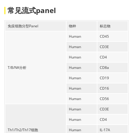
常见流式panel
免疫细胞分型Panel
物种
标志物
Human
CD45
Human
CD3E
Human
CD4
T/B/NK分析
Human
CD8a
Human
CD19
Human
CD16
Human
CD56
Human
CD3E
Human
CD4
Th1/Th2/Th17细胞
Human
IL-17A