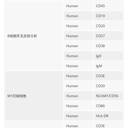
Human
CD45
Human
CD19
Human
CD20
B细胞常见亚群分析
Human
CD27
Human
CD38
Human
IgD
Human
IgM
Human
CD3E
Human
CD20
M1巨噬细胞
Human
NCAM1/CD56
Human
CD86
Human
HLA-DR
Human
CD3E