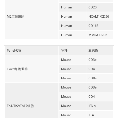
Human
CD20
M2巨噬细胞
Human
NCAM1/CD56
Human
CD163
Human
MMR/CD206
Panel名称
物种
标志物
Mouse
CD3e
T淋巴细胞亚群
Mouse
CD4
Mouse
CD8a
Mouse
CD3e
Mouse
CD4
Th1/Th2/Th17细胞
Mouse
IFN-γ
Mouse
IL-4