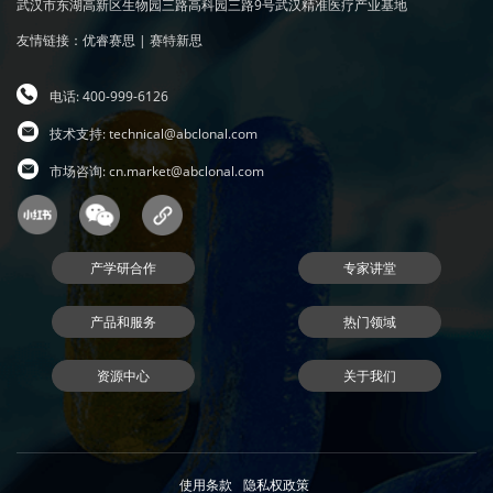
武汉市东湖高新区生物园三路高科园三路9号武汉精准医疗产业基地
友情链接：
优睿赛思
|
赛特新思
电话: 400-999-6126
技术支持:
technical@abclonal.com
市场咨询:
cn.market@abclonal.com
产学研合作
专家讲堂
产品和服务
热门领域
资源中心
关于我们
使用条款
隐私权政策