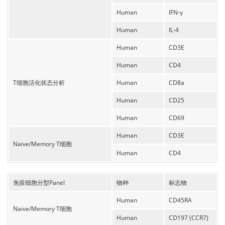
Human
IFN-γ
Human
IL-4
Human
CD3E
Human
CD4
T细胞活化状态分析
Human
CD8a
Human
CD25
Human
CD69
Human
CD3E
Naive/Memory T细胞
Human
CD4
免疫细胞分型Panel
物种
标志物
Human
CD45RA
Naive/Memory T细胞
Human
CD197 (CCR7)