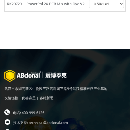
RK20729
PowerPol 2X PCR Mix with Dye V2
武汉市东湖高新区生物园三路高科园三路9号武汉精准医疗产业基地
友情链接：
优睿赛思
|
赛特新思
电话: 400-999-6126
技术支持:
technical@abclonal.com