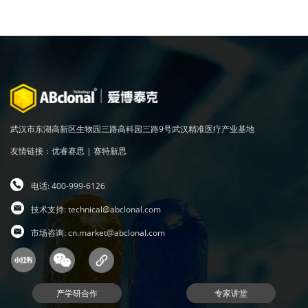
武汉市东湖高新区生物园三路高科园三路9号武汉精准医疗产业基地
友情链接：
优睿赛思
|
赛特新思
电话: 400-999-6126
技术支持:
technical@abclonal.com
市场咨询:
cn.market@abclonal.com
产学研合作
专家讲堂