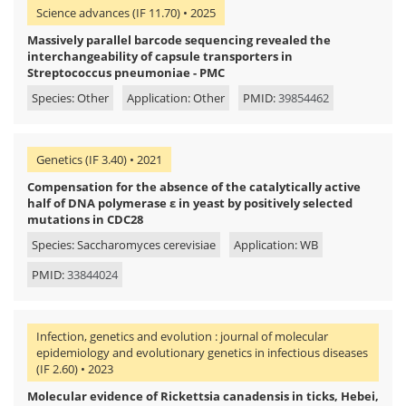
Science advances (IF 11.70) • 2025
Massively parallel barcode sequencing revealed the
interchangeability of capsule transporters in
Streptococcus pneumoniae - PMC
Species: Other
Application: Other
PMID:
39854462
Genetics (IF 3.40) • 2021
Compensation for the absence of the catalytically active
half of DNA polymerase ε in yeast by positively selected
mutations in CDC28
Species: Saccharomyces cerevisiae
Application: WB
PMID:
33844024
Infection, genetics and evolution : journal of molecular
epidemiology and evolutionary genetics in infectious diseases
(IF 2.60) • 2023
Molecular evidence of Rickettsia canadensis in ticks, Hebei,