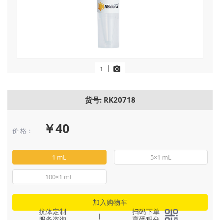
|
1
货号: RK20718
￥40
价 格：
1 mL
5×1 mL
100×1 mL
加入购物车
抗体定制
扫码下单
|
服务咨询
享受积分