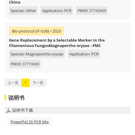
China
Species: Other
Application: PCR
PMID:
37742909
Bio-protocol (IF 0.00) • 2023
Gene Replacement by a Selectable Marker in the
Filamentous FungusMagnaporthe oryzae - PMC
Species: Magnaporthe oryzae
Application: PCR
PMID:
37719069
上一页
1
下一页
说明书
说明书下载
PowerPol 2X PCR Mix