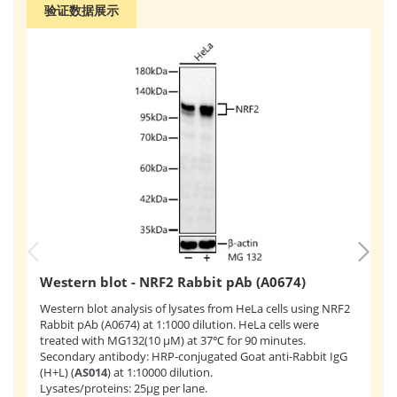
验证数据展示
Western blot - NRF2 Rabbit pAb (A0674)
I
Western blot analysis of lysates from HeLa cells using NRF2
F
Rabbit pAb (A0674) at 1:1000 dilution. HeLa cells were
treated with MG132(10 μM) at 37℃ for 90 minutes.
Im
Secondary antibody: HRP-conjugated Goat anti-Rabbit IgG
Hu
(H+L) (
AS014
) at 1:10000 dilution.
di
Lysates/proteins: 25μg per lane.