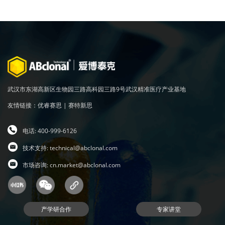
武汉市东湖高新区生物园三路高科园三路9号武汉精准医疗产业基地
友情链接：
优睿赛思
|
赛特新思
电话: 400-999-6126
技术支持:
technical@abclonal.com
市场咨询:
cn.market@abclonal.com
产学研合作
专家讲堂