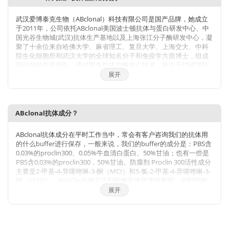
武汉爱博泰克生物（ABclonal）科技有限公司是国产品牌，她成立
于2011年，公司依托ABclonal美国波士顿抗体与蛋白研发中心、中
国光谷生物城(武汉)抗体生产基地以及上海张江分子酶研发中心，凝
聚了十余位来自哈佛大学、麻省理工、复旦大学、上海交大、中科
院生化细胞所和武汉大学的全球知名分子和免疫学方面博士，组成
我们的科学家团队，通过聚焦抗体与酶核心技术，致力于打破国际
技术的垄断，将公司打造成为科研工具和诊断原料的国内领导品
展开
牌，乃至弯道超越国际巨头。 我们拥有包括兔多克隆抗体、小鼠单
克隆抗体、兔单克隆抗体的生产研发平台，同时也有包括
WB,IHC,IF,IP,CHIP在内的检测平台，我们对每一支自产的抗体进行
了严格的检测。当然，我们部分直销地区也可以帮客户代购进口品
ABclonal抗体成分？
牌的产品。同时也有抗体定制服务。ABclonal抗体优势：1，严自
检，保质量；2产品多，指标全；3，价格低，货期短。注：
ABclonal抗体成分在平时工作当中，常会有客户咨询我们的抗体用
ABclonal抗体价格体系详情见附件
的什么buffer进行保存，一般来说，我们的buffer的成分是：PBS含
0.03%的proclin300、0.05%牛血清白蛋白、50%甘油；也有一些是
PBS含0.03%的proclin300，50%甘油。防腐剂 Proclin 300活性成分
主要是2-甲基-4-异噻唑啉-3-酮（MCI）和5-氯-2-甲基-4-异噻唑啉-3-
酮（CMCI）。ProClin生物灭活剂能够迅速穿透细胞膜，抑制对细
胞呼吸至关重要的特定酶，因此一接触微生物有机体就会立即抑制
展开
细胞活性。ProClin的多个特定毒性位点可以防止微生物产生高水平
的耐药性。