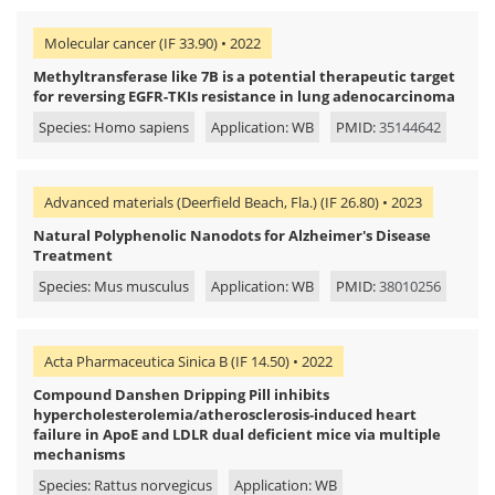
Molecular cancer (IF 33.90) • 2022
Methyltransferase like 7B is a potential therapeutic target
for reversing EGFR-TKIs resistance in lung adenocarcinoma
Species: Homo sapiens
Application: WB
PMID:
35144642
Advanced materials (Deerfield Beach, Fla.) (IF 26.80) • 2023
Natural Polyphenolic Nanodots for Alzheimer's Disease
Treatment
Species: Mus musculus
Application: WB
PMID:
38010256
Acta Pharmaceutica Sinica B (IF 14.50) • 2022
Compound Danshen Dripping Pill inhibits
hypercholesterolemia/atherosclerosis-induced heart
failure in ApoE and LDLR dual deficient mice via multiple
mechanisms
Species: Rattus norvegicus
Application: WB