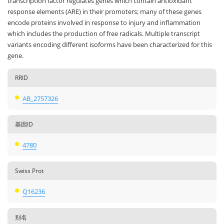
transcription factor regulates genes which contain antioxidant
response elements (ARE) in their promoters; many of these genes
encode proteins involved in response to injury and inflammation
which includes the production of free radicals. Multiple transcript
variants encoding different isoforms have been characterized for this
gene.
RRID
AB_2757326
基因ID
4780
Swiss Prot
Q16236
别名