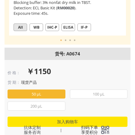
pe
Blocking buffer: 3% nonfat dry milk in TBST.
st
Detection: ECL Basic Kit (
RM00020
).
Exposure time: 45s.
All
WB
IHC-P
ELISA
IF-P
货号: A0674
￥1150
价 格：
货 期：
现货产品
50 μL
100 μL
200 μL
加入购物车
抗体定制
扫码下单
|
服务咨询
享受积分