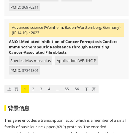
PMID:
36970211
Advanced science (Weinheim, Baden-Wurttemberg, Germany)
(IF 14.10) • 2023
ANO1‐Mediated Inhibition of Cancer Ferroptosis Confers
Immunotherapeutic Resistance through Recruiting
Cancer‐Associated Fibroblasts
Species: Mus musculus
Application: WB, IHC-P
PMID:
37341301
上一页
1
2
3
4
...
55
56
下一页
背景信息
This gene encodes a transcription factor which is a member of a small
family of basic leucine zipper (bZIP) proteins. The encoded