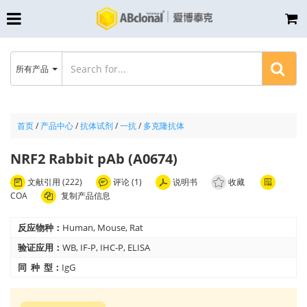
所有产品
首页
/
产品中心
/
抗体试剂
/
一抗
/
多克隆抗体
NRF2 Rabbit pAb (A0674)
文献引用 (222)
评论 (1)
说明书
收藏
COA
复制产品信息
反应物种：
Human, Mouse, Rat
验证应用：
WB, IF-P, IHC-P, ELISA
同 种 型：
IgG