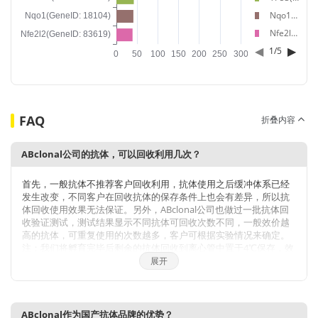
Nqo1(GeneID: 18104)
Nfe2l2(GeneID: 83619)
◀
▶
1
/
5
FAQ
折叠内容
ABclonal公司的抗体，可以回收利用几次？
首先，一般抗体不推荐客户回收利用，抗体使用之后缓冲体系已经
发生改变，不同客户在回收抗体的保存条件上也会有差异，所以抗
体回收使用效果无法保证。另外，ABclonal公司也做过一批抗体回
收验证测试，测试结果显示不同抗体可回收次数不同，一般效价越
高的抗体，可重复使用的次数越多，客户可根据实验情况来确定。
注：我们将孵育完毕后剩余的抗体回收到离心管中置于4℃保存，效
价高的抗体可至少保存1周，至少重复利用3次。
展开
ABclonal作为国产抗体品牌的优势？