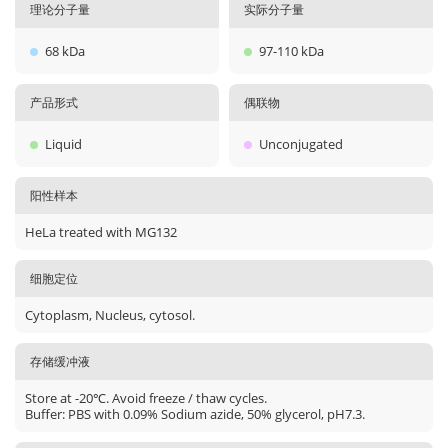
理论分子量
实际分子量
68 kDa
97-110 kDa
产品形式
偶联物
Liquid
Unconjugated
阳性样本
HeLa treated with MG132
细胞定位
Cytoplasm, Nucleus, cytosol.
存储缓冲液
Store at -20℃. Avoid freeze / thaw cycles.
Buffer: PBS with 0.09% Sodium azide, 50% glycerol, pH7.3.