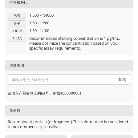
推荐稀释比
1:500 - 1:4000
WB
1:50 - 1:200
IF-P
1:50 - 1:100
IHC-P
Recommended starting concentration is 1 μg/mL.
ELISA
Please optimize the concentration based on your
specific assay requirements.
浓度查询
查询
请输入产品标签上的lot号，例如4000000001
免疫原
Recombinant protein (or fragment).This information is considered
to be commercially sensitive.