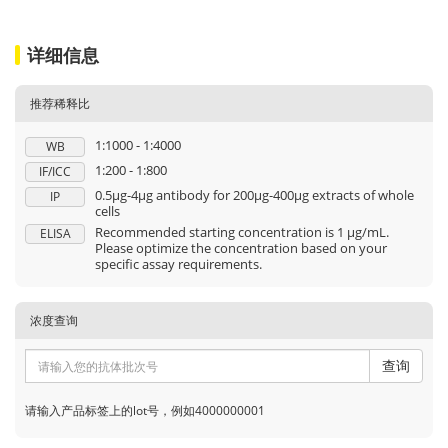
详细信息
推荐稀释比
1:1000 - 1:4000
WB
1:200 - 1:800
IF/ICC
0.5μg-4μg antibody for 200μg-400μg extracts of whole
IP
cells
Recommended starting concentration is 1 μg/mL.
ELISA
Please optimize the concentration based on your
specific assay requirements.
浓度查询
查询
请输入产品标签上的lot号，例如4000000001