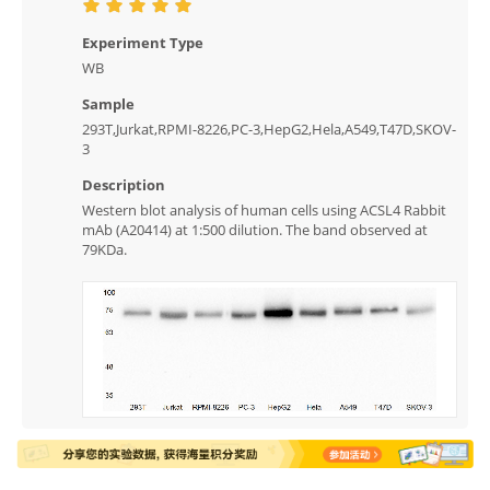
Experiment Type
WB
Sample
293T,Jurkat,RPMI-8226,PC-3,HepG2,Hela,A549,T47D,SKOV-
3
Description
Western blot analysis of human cells using ACSL4 Rabbit
mAb (A20414) at 1:500 dilution. The band observed at
79KDa.