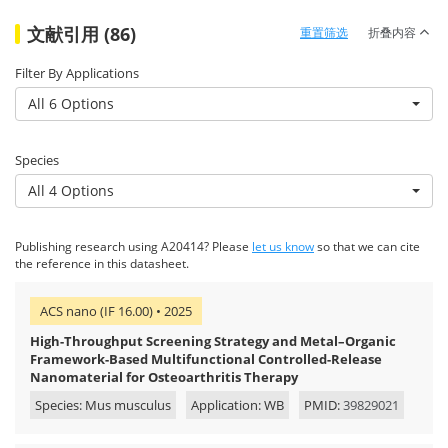
文献引用 (86)
重置筛选
折叠内容
Filter By Applications
All 6 Options
Species
All 4 Options
Publishing research using A20414? Please
let us know
so that we can cite
the reference in this datasheet.
ACS nano (IF 16.00) • 2025
High-Throughput Screening Strategy and Metal–Organic
Framework-Based Multifunctional Controlled-Release
Nanomaterial for Osteoarthritis Therapy
Species: Mus musculus
Application: WB
PMID:
39829021