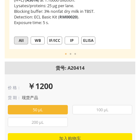
(H+L) (
AS014
) at 1:10000 dilution.
(R
Lysates/proteins: 25 μg per lane.
mA
Blocking buffer: 3% nonfat dry milk in TBST.
AB
Detection: ECL Basic Kit (
RM00020
).
(
A
Exposure time: 5 s.
st
All
WB
IF/ICC
IP
ELISA
货号: A20414
￥1200
价 格：
货 期：
现货产品
50 μL
100 μL
200 μL
加入购物车