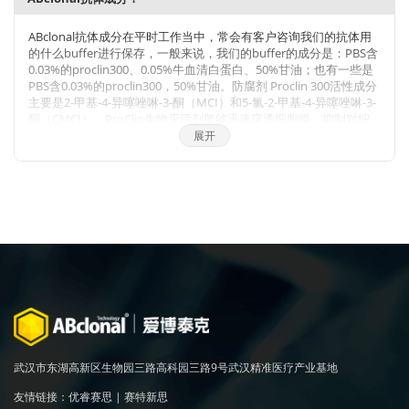
牌的产品。同时也有抗体定制服务。ABclonal抗体优势：1，严自
检，保质量；2产品多，指标全；3，价格低，货期短。注：
ABclonal抗体成分在平时工作当中，常会有客户咨询我们的抗体用
ABclonal抗体价格体系详情见附件
的什么buffer进行保存，一般来说，我们的buffer的成分是：PBS含
0.03%的proclin300、0.05%牛血清白蛋白、50%甘油；也有一些是
PBS含0.03%的proclin300，50%甘油。防腐剂 Proclin 300活性成分
主要是2-甲基-4-异噻唑啉-3-酮（MCI）和5-氯-2-甲基-4-异噻唑啉-3-
酮（CMCI）。ProClin生物灭活剂能够迅速穿透细胞膜，抑制对细
胞呼吸至关重要的特定酶，因此一接触微生物有机体就会立即抑制
展开
细胞活性。ProClin的多个特定毒性位点可以防止微生物产生高水平
的耐药性。
武汉市东湖高新区生物园三路高科园三路9号武汉精准医疗产业基地
友情链接：
优睿赛思
|
赛特新思