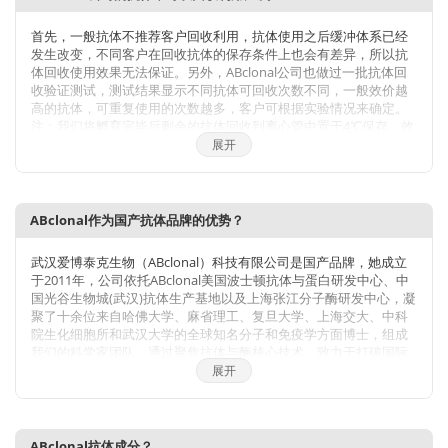
首先，一般抗体不推荐客户回收利用，抗体使用之后缓冲体系已经
发生改变，不同客户在回收抗体的保存条件上也会有差异，所以抗
体回收使用效果无法保证。另外，ABclonal公司也做过一批抗体回
收验证测试，测试结果显示不同抗体可回收次数不同，一般效价越
高的抗体，可重复使用的次数越多，客户可根据实验情况来确定。
注：我们将孵育完毕后剩余的抗体回收到离心管中置于4℃保存，效
价高的抗体可至少保存1周，至少重复利用3次。
展开
ABclonal作为国产抗体品牌的优势？
武汉爱博泰克生物（ABclonal）科技有限公司是国产品牌，她成立
于2011年，公司依托ABclonal美国波士顿抗体与蛋白研发中心、中
国光谷生物城(武汉)抗体生产基地以及上海张江分子酶研发中心，凝
聚了十余位来自哈佛大学、麻省理工、复旦大学、上海交大、中科
院生化细胞所和武汉大学的全球知名分子和免疫学方面博士，组成
我们的科学家团队，通过聚焦抗体与酶核心技术，致力于打破国际
技术的垄断，将公司打造成为科研工具和诊断原料的国内领导品
展开
牌，乃至弯道超越国际巨头。 我们拥有包括兔多克隆抗体、小鼠单
克隆抗体、兔单克隆抗体的生产研发平台，同时也有包括
WB,IHC,IF,IP,CHIP在内的检测平台，我们对每一支自产的抗体进行
了严格的检测。当然，我们部分直销地区也可以帮客户代购进口品
ABclonal抗体成分？