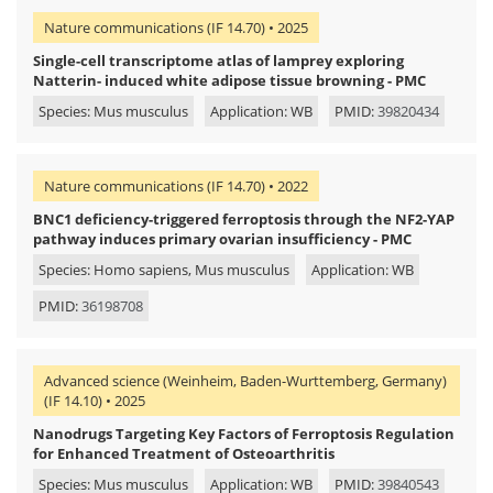
Nature communications (IF 14.70) • 2025
Single-cell transcriptome atlas of lamprey exploring
Natterin- induced white adipose tissue browning - PMC
Species: Mus musculus
Application: WB
PMID:
39820434
Nature communications (IF 14.70) • 2022
BNC1 deficiency-triggered ferroptosis through the NF2-YAP
pathway induces primary ovarian insufficiency - PMC
Species: Homo sapiens, Mus musculus
Application: WB
PMID:
36198708
Advanced science (Weinheim, Baden-Wurttemberg, Germany)
(IF 14.10) • 2025
Nanodrugs Targeting Key Factors of Ferroptosis Regulation
for Enhanced Treatment of Osteoarthritis
Species: Mus musculus
Application: WB
PMID:
39840543