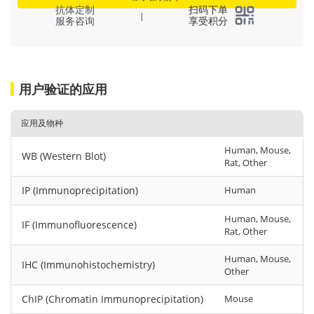
抗体定制
扫码下单
|
服务咨询
享受积分
用户验证的应用
应用及物种
Human, Mouse,
WB (Western Blot)
Rat, Other
IP (Immunoprecipitation)
Human
Human, Mouse,
IF (Immunofluorescence)
Rat, Other
Human, Mouse,
IHC (Immunohistochemistry)
Other
ChIP (Chromatin Immunoprecipitation)
Mouse