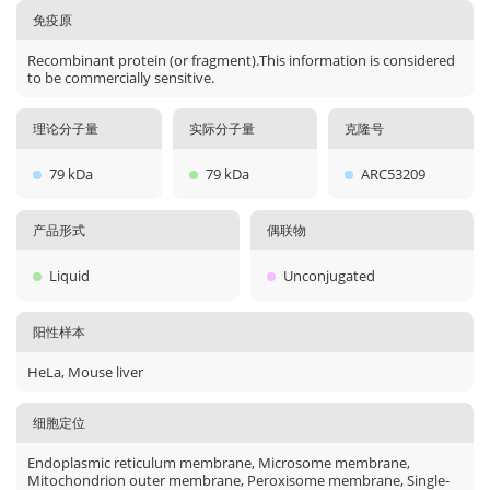
免疫原
Recombinant protein (or fragment).This information is considered
to be commercially sensitive.
理论分子量
实际分子量
克隆号
79 kDa
79 kDa
ARC53209
产品形式
偶联物
Liquid
Unconjugated
阳性样本
HeLa, Mouse liver
细胞定位
Endoplasmic reticulum membrane, Microsome membrane,
Mitochondrion outer membrane, Peroxisome membrane, Single-