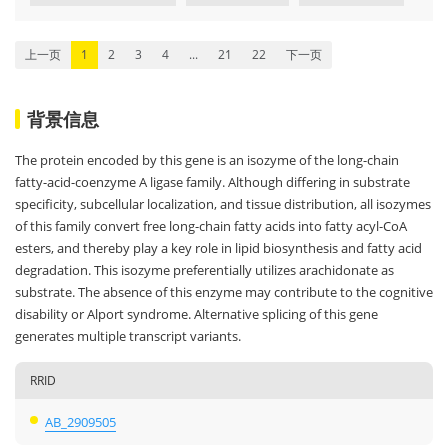
上一页
1
2
3
4
...
21
22
下一页
背景信息
The protein encoded by this gene is an isozyme of the long-chain
fatty-acid-coenzyme A ligase family. Although differing in substrate
specificity, subcellular localization, and tissue distribution, all isozymes
of this family convert free long-chain fatty acids into fatty acyl-CoA
esters, and thereby play a key role in lipid biosynthesis and fatty acid
degradation. This isozyme preferentially utilizes arachidonate as
substrate. The absence of this enzyme may contribute to the cognitive
disability or Alport syndrome. Alternative splicing of this gene
generates multiple transcript variants.
RRID
AB_2909505