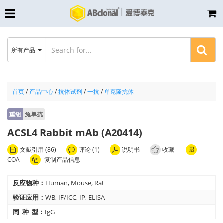
所有产品
首页
/
产品中心
/
抗体试剂
/
一抗
/
单克隆抗体
重组
兔单抗
ACSL4 Rabbit mAb (A20414)
文献引用 (86)
评论 (1)
说明书
收藏
COA
复制产品信息
反应物种：
Human, Mouse, Rat
验证应用：
WB, IF/ICC, IP, ELISA
同 种 型：
IgG