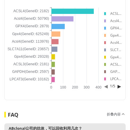
ACSL4(GeneID: 2182)
Acsl4(GeneID: 50790)
GPX4(GeneID: 2879)
Gpx4(GeneID: 625249)
Acsl4(GeneID: 113976)
SLC7A11(GeneID: 23657)
Gpx4(GeneID: 29328)
ACSL3(GeneID: 2181)
GAPDH(GeneID: 2597)
LPCAT3(GeneID: 10162)
◀
▶
1
/
5
FAQ
折叠内容
ABclonal公司的抗体，可以回收利用几次？