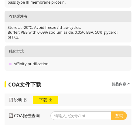
pass type III membrane protein.
存储缓冲液
Store at -20℃. Avoid freeze / thaw cycles.
Buffer: PBS with 0.09% sodium azide, 0.05% BSA, 50% glycerol,
pH7.3.
纯化方式
Affinity purification
COA文件下载
折叠内容
说明书
下载
COA报告查询
查询