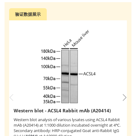
验证数据展示
I
Western blot - ACSL4 Rabbit mAb (A20414)
A
Western blot analysis of various lysates using ACSL4 Rabbit
Co
mAb (A20414) at 1:1000 dilution incubated overnight at 4℃.
(A
Secondary antibody: HRP-conjugated Goat anti-Rabbit IgG
wi