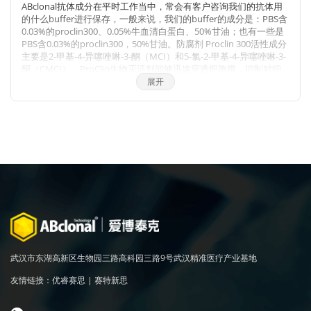
ABclonal抗体成分在平时工作当中，常会有客户咨询我们的抗体用
ABclonal抗体价格体系详情见附件
的什么buffer进行保存，一般来说，我们的buffer的成分是：PBS含
0.03%的proclin300、0.05%牛血清白蛋白、50%甘油；也有一些是
PBS含0.03%的proclin300，50%甘油。防腐剂 Proclin 300活性成分
主要是2-甲基-4-异噻唑啉-3-酮（MCI）和5-氯-2-甲基-4-异噻唑啉-3-
酮（CMCI）。ProClin生物灭活剂能够迅速穿透细胞膜，抑制对细
胞呼吸至关重要的特定酶，因此一接触微生物有机体就会立即抑制
展开
细胞活性。ProClin的多个特定毒性位点可以防止微生物产生高水平
的耐药性。
武汉市东湖高新区生物园三路高科园三路9号武汉精准医疗产业基地
友情链接：
优睿赛思
|
赛特新思