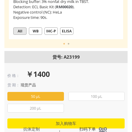
Blocking buffer: 3% nonfat dry milk in TBST.
1:
Detection: ECL Basic Kit (
RM00020
).
wi
Negative control (NC): HeLa
Exposure time: 90s.
All
WB
IHC-P
ELISA
货号: A23199
￥1400
价 格：
货 期：
现货产品
50 μL
100 μL
200 μL
加入购物车
抗体定制
扫码下单
|