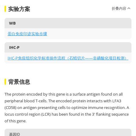
实验方案
折叠内容
WB
蛋白免疫印迹实验步骤
IHC-P
IHC-P免疫组织化学标准操作流程（石蜡切片——非磷酸化项目检测）
背景信息
The protein encoded by this gene is a surface antigen found on all
peripheral blood T-cells. The encoded protein interacts with LFA3
(CD58) on antigen presenting cells to optimize immune recognition. A
locus control region (LCR) has been found in the 3' flanking sequence
of this gene.
基因ID