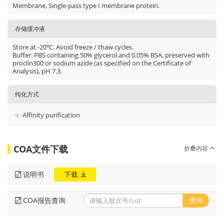
Membrane, Single-pass type I membrane protein.
存储缓冲液
Store at -20℃. Avoid freeze / thaw cycles.
Buffer: PBS containing 50% glycerol and 0.05% BSA, preserved with
proclin300 or sodium azide (as specified on the Certificate of
Analysis), pH 7.3.
纯化方式
Affinity purification
COA文件下载
折叠内容
说明书
下载
COA报告查询
查询