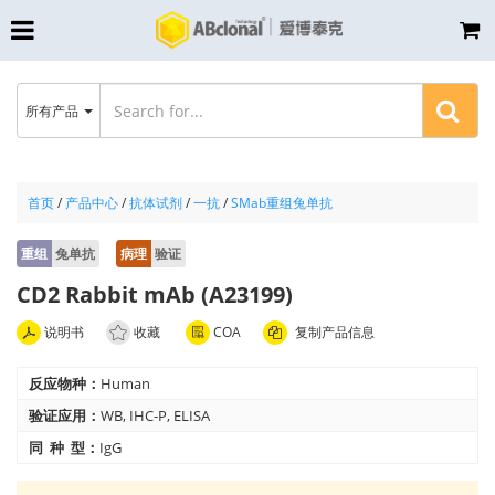
所有产品
首页
/
产品中心
/
抗体试剂
/
一抗
/
SMab重组兔单抗
重组
兔单抗
病理
验证
CD2 Rabbit mAb (A23199)
说明书
收藏
COA
复制产品信息
反应物种：
Human
验证应用：
WB, IHC-P, ELISA
同 种 型：
IgG