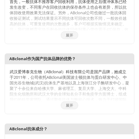
首先，一般抗体不推荐客户回收利用，抗体使用之后缓冲体系已经
发生改变，不同客户在回收抗体的保存条件上也会有差异，所以抗
体回收使用效果无法保证。另外，ABclonal公司也做过一批抗体回
收验证测试，测试结果显示不同抗体可回收次数不同，一般效价越
高的抗体，可重复使用的次数越多，客户可根据实验情况来确定。
注：我们将孵育完毕后剩余的抗体回收到离心管中置于4℃保存，效
价高的抗体可至少保存1周，至少重复利用3次。
展开
ABclonal作为国产抗体品牌的优势？
武汉爱博泰克生物（ABclonal）科技有限公司是国产品牌，她成立
于2011年，公司依托ABclonal美国波士顿抗体与蛋白研发中心、中
国光谷生物城(武汉)抗体生产基地以及上海张江分子酶研发中心，凝
聚了十余位来自哈佛大学、麻省理工、复旦大学、上海交大、中科
院生化细胞所和武汉大学的全球知名分子和免疫学方面博士，组成
我们的科学家团队，通过聚焦抗体与酶核心技术，致力于打破国际
技术的垄断，将公司打造成为科研工具和诊断原料的国内领导品
展开
牌，乃至弯道超越国际巨头。 我们拥有包括兔多克隆抗体、小鼠单
克隆抗体、兔单克隆抗体的生产研发平台，同时也有包括
WB,IHC,IF,IP,CHIP在内的检测平台，我们对每一支自产的抗体进行
了严格的检测。当然，我们部分直销地区也可以帮客户代购进口品
ABclonal抗体成分？
牌的产品。同时也有抗体定制服务。ABclonal抗体优势：1，严自
检，保质量；2产品多，指标全；3，价格低，货期短。注：