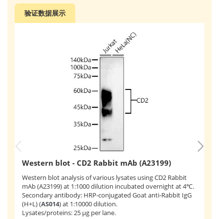
验证数据展示
Western blot - CD2 Rabbit mAb (A23199)
Western blot analysis of various lysates using CD2 Rabbit
I
mAb (A23199) at 1:1000 dilution incubated overnight at 4℃.
F
Secondary antibody: HRP-conjugated Goat anti-Rabbit IgG
(H+L) (
AS014
) at 1:10000 dilution.
Im
Lysates/proteins: 25 μg per lane.
Hu