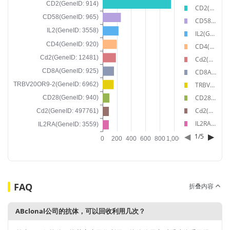
CD2(GeneID: 914)
CD58(GeneID: 965)
IL2(GeneID: 3558)
CD4(GeneID: 920)
Cd2(GeneID: 12481)
CD8A(GeneID: 925)
TRBV20OR9-2(GeneID: 6962)
CD28(GeneID: 940)
Cd2(GeneID: 497761)
IL2RA(GeneID: 3559)
◀
▶
1
/
5
FAQ
折叠内容
ABclonal公司的抗体，可以回收利用几次？