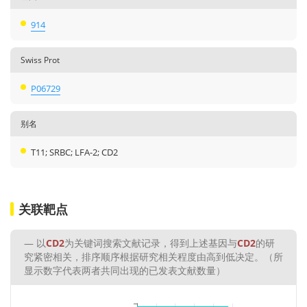
914
Swiss Prot
P06729
别名
T11; SRBC; LFA-2; CD2
关联靶点
以
CD2
为关键词搜索文献记录，得到上述基因与
CD2
的研
究紧密相关，排序顺序根据研究相关程度由高到低决定。（所
显示数字代表两者共同出现的已发表文献数量）