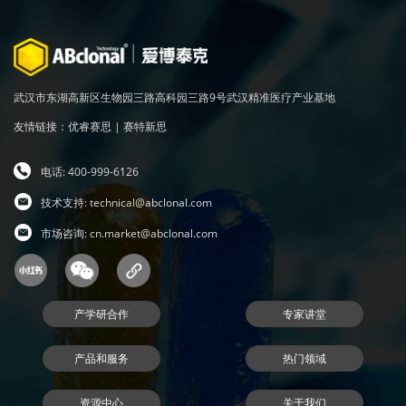
武汉市东湖高新区生物园三路高科园三路9号武汉精准医疗产业基地
友情链接：
优睿赛思
|
赛特新思
电话: 400-999-6126
技术支持:
technical@abclonal.com
市场咨询:
cn.market@abclonal.com
产学研合作
专家讲堂
产品和服务
热门领域
资源中心
关于我们