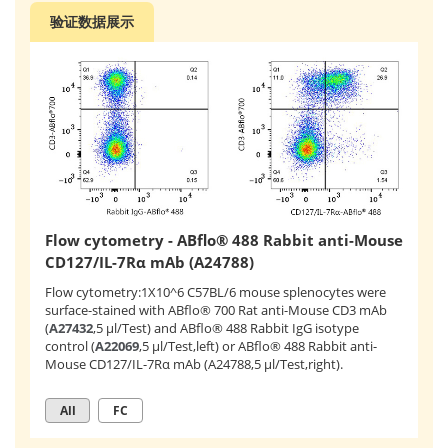
验证数据展示
Flow cytometry - ABflo® 488 Rabbit anti-Mouse
CD127/IL-7Rα mAb (A24788)
Flow cytometry:1X10^6 C57BL/6 mouse splenocytes were
surface-stained with ABflo® 700 Rat anti-Mouse CD3 mAb
(
A27432
,5 μl/Test) and ABflo® 488 Rabbit IgG isotype
control (
A22069
,5 μl/Test,left) or ABflo® 488 Rabbit anti-
Mouse CD127/IL-7Rα mAb (A24788,5 μl/Test,right).
All
FC