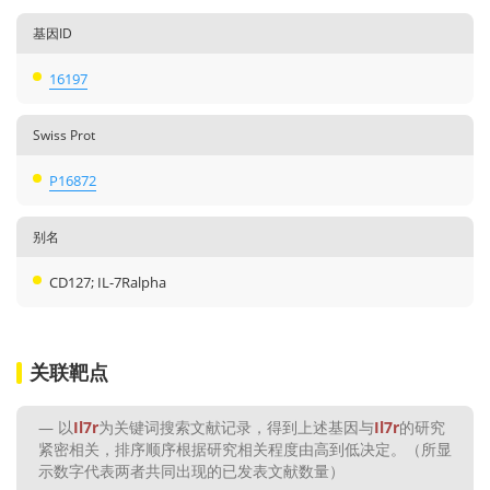
基因ID
16197
Swiss Prot
P16872
别名
CD127; IL-7Ralpha
关联靶点
以
Il7r
为关键词搜索文献记录，得到上述基因与
Il7r
的研究
紧密相关，排序顺序根据研究相关程度由高到低决定。（所显
示数字代表两者共同出现的已发表文献数量）