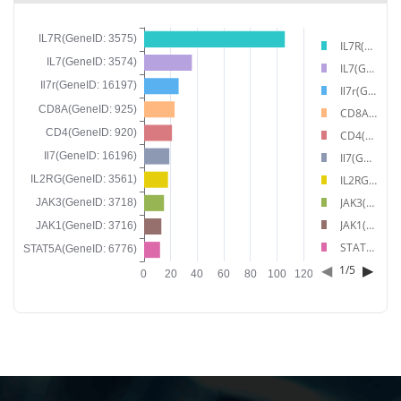
IL7R(GeneID: 3575)
IL7(GeneID: 3574)
Il7r(GeneID: 16197)
CD8A(GeneID: 925)
CD4(GeneID: 920)
Il7(GeneID: 16196)
IL2RG(GeneID: 3561)
JAK3(GeneID: 3718)
JAK1(GeneID: 3716)
STAT5A(GeneID: 6776)
◀
▶
1
/
5