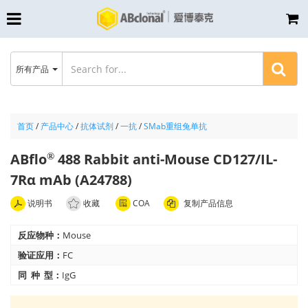
所有产品
首页
/
产品中心
/
抗体试剂
/
一抗
/
SMab重组兔单抗
ABflo
488 Rabbit anti-Mouse CD127/IL-
®
7Rα mAb (A24788)
说明书
收藏
COA
复制产品信息
反应物种：
Mouse
验证应用：
FC
同 种 型：
IgG