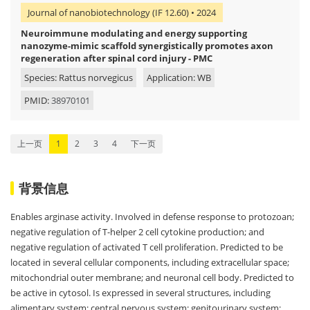
Journal of nanobiotechnology (IF 12.60) • 2024
Neuroimmune modulating and energy supporting
nanozyme-mimic scaffold synergistically promotes axon
regeneration after spinal cord injury - PMC
Species: Rattus norvegicus
Application: WB
PMID:
38970101
上一页
1
2
3
4
下一页
背景信息
Enables arginase activity. Involved in defense response to protozoan;
negative regulation of T-helper 2 cell cytokine production; and
negative regulation of activated T cell proliferation. Predicted to be
located in several cellular components, including extracellular space;
mitochondrial outer membrane; and neuronal cell body. Predicted to
be active in cytosol. Is expressed in several structures, including
alimentary system; central nervous system; genitourinary system;