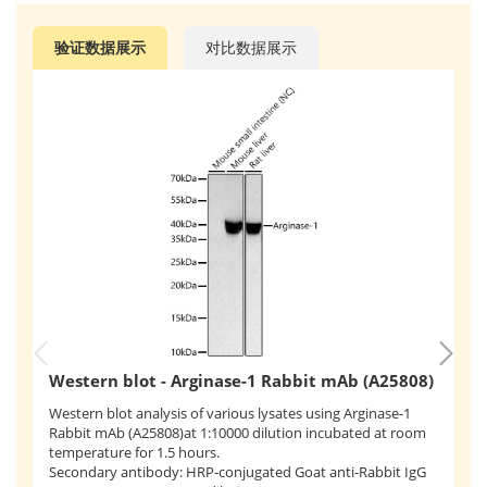
验证数据展示
对比数据展示
Western blot - Arginase-1 Rabbit mAb (A25808)
I
Western blot analysis of various lysates using Arginase-1
F
Rabbit mAb (A25808)at 1:10000 dilution incubated at room
temperature for 1.5 hours.
(
Secondary antibody: HRP-conjugated Goat anti-Rabbit IgG
Im