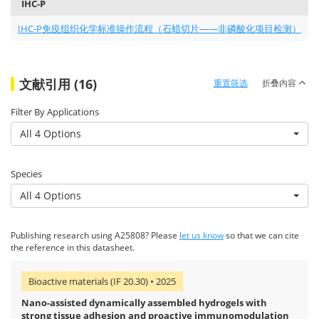
IHC-P
IHC-P免疫组织化学标准操作流程（石蜡切片——非磷酸化项目检测）
文献引用 (16)
重置筛选
折叠内容
Filter By Applications
All 4 Options
Species
All 4 Options
Publishing research using A25808? Please
let us know
so that we can cite
the reference in this datasheet.
Bioactive materials (IF 20.30) • 2025
Nano-assisted dynamically assembled hydrogels with
strong tissue adhesion and proactive immunomodulation