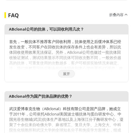
FAQ
折叠内容
ABclonal公司的抗体，可以回收利用几次？
首先，一般抗体不推荐客户回收利用，抗体使用之后缓冲体系已经
发生改变，不同客户在回收抗体的保存条件上也会有差异，所以抗
体回收使用效果无法保证。另外，ABclonal公司也做过一批抗体回
收验证测试，测试结果显示不同抗体可回收次数不同，一般效价越
高的抗体，可重复使用的次数越多，客户可根据实验情况来确定。
注：我们将孵育完毕后剩余的抗体回收到离心管中置于4℃保存，效
价高的抗体可至少保存1周，至少重复利用3次。
展开
ABclonal作为国产抗体品牌的优势？
武汉爱博泰克生物（ABclonal）科技有限公司是国产品牌，她成立
于2011年，公司依托ABclonal美国波士顿抗体与蛋白研发中心、中
国光谷生物城(武汉)抗体生产基地以及上海张江分子酶研发中心，凝
聚了十余位来自哈佛大学、麻省理工、复旦大学、上海交大、中科
院生化细胞所和武汉大学的全球知名分子和免疫学方面博士，组成