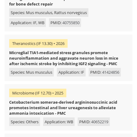
for bone defect repair
Species: Mus musculus, Rattus norvegicus
Application: IF, WB
PMID:
40755850
Theranostics (IF 13.30) • 2026
Microglial TIA1-mediated stress granules promote
neuroinflammation and aggravate neuron loss in mice
after ischemic stroke by inhibiting IGF2 signaling - PMC
Species: Mus musculus
Application: IF
PMID:
41424856
Microbiome (IF 12.70) • 2025
Cetobacterium somerae-derived argininosuccinic acid
promotes intestinal and liver ureagenesis to alleviate
ammonia intoxication - PMC
Species: Others
Application: WB
PMID:
40652219