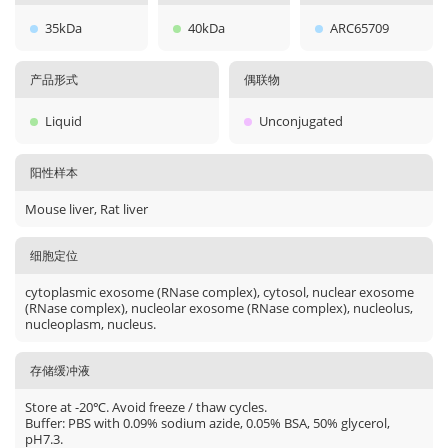
35kDa
40kDa
ARC65709
产品形式
偶联物
Liquid
Unconjugated
阳性样本
Mouse liver, Rat liver
细胞定位
cytoplasmic exosome (RNase complex), cytosol, nuclear exosome
(RNase complex), nucleolar exosome (RNase complex), nucleolus,
nucleoplasm, nucleus.
存储缓冲液
Store at -20℃. Avoid freeze / thaw cycles.
Buffer: PBS with 0.09% sodium azide, 0.05% BSA, 50% glycerol,
pH7.3.