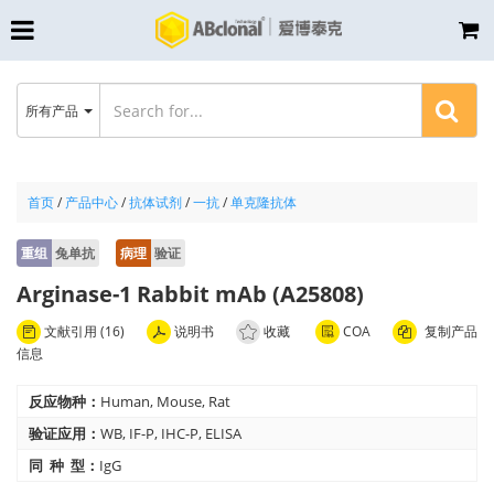
所有产品
首页
/
产品中心
/
抗体试剂
/
一抗
/
单克隆抗体
重组
兔单抗
病理
验证
Arginase-1 Rabbit mAb (A25808)
文献引用 (16)
说明书
收藏
COA
复制产品
信息
反应物种：
Human, Mouse, Rat
验证应用：
WB, IF-P, IHC-P, ELISA
同 种 型：
IgG