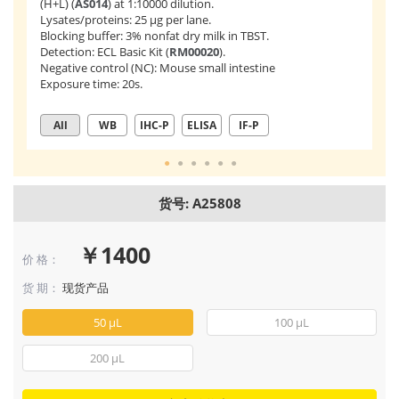
(H+L) (
AS014
) at 1:10000 dilution.
Hu
Lysates/proteins: 25 μg per lane.
a 
Blocking buffer: 3% nonfat dry milk in TBST.
re
Detection: ECL Basic Kit (
RM00020
).
pr
Negative control (NC): Mouse small intestine
Exposure time: 20s.
All
WB
IHC-P
ELISA
IF-P
货号: A25808
￥1400
价 格：
货 期：
现货产品
50 μL
100 μL
200 μL