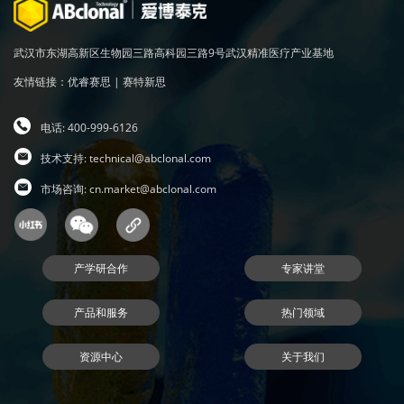
武汉市东湖高新区生物园三路高科园三路9号武汉精准医疗产业基地
友情链接：
优睿赛思
|
赛特新思
电话: 400-999-6126
技术支持:
technical@abclonal.com
市场咨询:
cn.market@abclonal.com
产学研合作
专家讲堂
产品和服务
热门领域
资源中心
关于我们