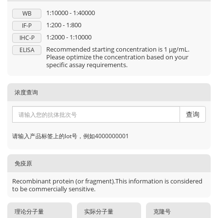
1:10000 - 1:40000
WB
1:200 - 1:800
IF-P
1:2000 - 1:10000
IHC-P
Recommended starting concentration is 1 μg/mL.
ELISA
Please optimize the concentration based on your
specific assay requirements.
浓度查询
查询
请输入产品标签上的lot号，例如4000000001
免疫原
Recombinant protein (or fragment).This information is considered
to be commercially sensitive.
理论分子量
实际分子量
克隆号