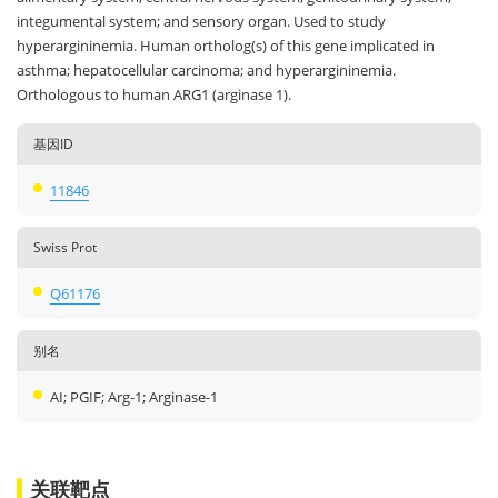
integumental system; and sensory organ. Used to study
hyperargininemia. Human ortholog(s) of this gene implicated in
asthma; hepatocellular carcinoma; and hyperargininemia.
Orthologous to human ARG1 (arginase 1).
基因ID
11846
Swiss Prot
Q61176
别名
AI; PGIF; Arg-1; Arginase-1
关联靶点