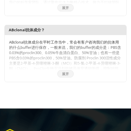
我们的科学家团队，通过聚焦抗体与酶核心技术，致力于打破国际
技术的垄断，将公司打造成为科研工具和诊断原料的国内领导品
展开
牌，乃至弯道超越国际巨头。 我们拥有包括兔多克隆抗体、小鼠单
克隆抗体、兔单克隆抗体的生产研发平台，同时也有包括
WB,IHC,IF,IP,CHIP在内的检测平台，我们对每一支自产的抗体进行
了严格的检测。当然，我们部分直销地区也可以帮客户代购进口品
ABclonal抗体成分？
牌的产品。同时也有抗体定制服务。ABclonal抗体优势：1，严自
检，保质量；2产品多，指标全；3，价格低，货期短。注：
ABclonal抗体成分在平时工作当中，常会有客户咨询我们的抗体用
ABclonal抗体价格体系详情见附件
的什么buffer进行保存，一般来说，我们的buffer的成分是：PBS含
0.03%的proclin300、0.05%牛血清白蛋白、50%甘油；也有一些是
PBS含0.03%的proclin300，50%甘油。防腐剂 Proclin 300活性成分
主要是2-甲基-4-异噻唑啉-3-酮（MCI）和5-氯-2-甲基-4-异噻唑啉-3-
酮（CMCI）。ProClin生物灭活剂能够迅速穿透细胞膜，抑制对细
胞呼吸至关重要的特定酶，因此一接触微生物有机体就会立即抑制
展开
细胞活性。ProClin的多个特定毒性位点可以防止微生物产生高水平
的耐药性。