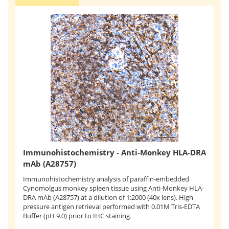
Immunohistochemistry - Anti-Monkey HLA-DRA
mAb (A28757)
Immunohistochemistry analysis of paraffin-embedded
Cynomolgus monkey spleen tissue using Anti-Monkey HLA-
DRA mAb (A28757) at a dilution of 1:2000 (40x lens). High
pressure antigen retrieval performed with 0.01M Tris-EDTA
Buffer (pH 9.0) prior to IHC staining.