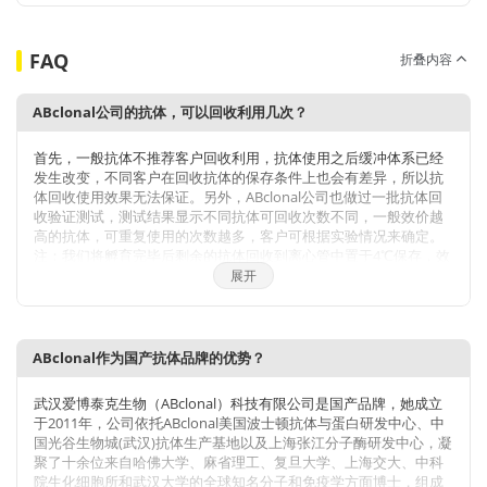
FAQ
折叠内容
ABclonal公司的抗体，可以回收利用几次？
首先，一般抗体不推荐客户回收利用，抗体使用之后缓冲体系已经
发生改变，不同客户在回收抗体的保存条件上也会有差异，所以抗
体回收使用效果无法保证。另外，ABclonal公司也做过一批抗体回
收验证测试，测试结果显示不同抗体可回收次数不同，一般效价越
高的抗体，可重复使用的次数越多，客户可根据实验情况来确定。
注：我们将孵育完毕后剩余的抗体回收到离心管中置于4℃保存，效
价高的抗体可至少保存1周，至少重复利用3次。
展开
ABclonal作为国产抗体品牌的优势？
武汉爱博泰克生物（ABclonal）科技有限公司是国产品牌，她成立
于2011年，公司依托ABclonal美国波士顿抗体与蛋白研发中心、中
国光谷生物城(武汉)抗体生产基地以及上海张江分子酶研发中心，凝
聚了十余位来自哈佛大学、麻省理工、复旦大学、上海交大、中科
院生化细胞所和武汉大学的全球知名分子和免疫学方面博士，组成