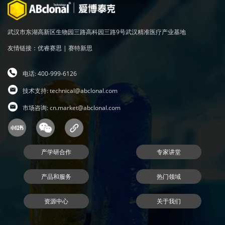
武汉市东湖高新区生物园三路高科园三路9号武汉精准医疗产业基地
友情链接：
优睿赛思
|
赛特新思
电话: 400-999-6126
技术支持:
technical@abclonal.com
市场咨询:
cn.market@abclonal.com
产学研合作
专家讲堂
产品和服务
热门领域
资源中心
关于我们