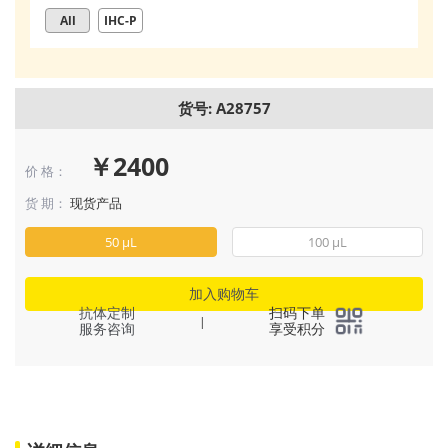
All
IHC-P
货号: A28757
￥2400
价 格：
货 期：
现货产品
50 μL
100 μL
加入购物车
抗体定制
扫码下单
|
服务咨询
享受积分