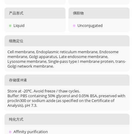
产品形式
偶联物
Liquid
Unconjugated
细胞定位
Cell membrane, Endoplasmic reticulum membrane, Endosome
membrane, Golgi apparatus, Late endosome membrane,
Lysosome membrane, Single-pass type I membrane protein, trans-
Golgi network membrane.
存储缓冲液
Store at -20℃. Avoid freeze / thaw cycles.
Buffer: PBS containing 50% glycerol and 0.05% BSA, preserved with
proclin300 or sodium azide (as specified on the Certificate of
Analysis), pH 7.3.
纯化方式
Affinity purification