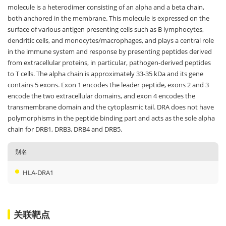
molecule is a heterodimer consisting of an alpha and a beta chain,
both anchored in the membrane. This molecule is expressed on the
surface of various antigen presenting cells such as B lymphocytes,
dendritic cells, and monocytes/macrophages, and plays a central role
in the immune system and response by presenting peptides derived
from extracellular proteins, in particular, pathogen-derived peptides
to T cells. The alpha chain is approximately 33-35 kDa and its gene
contains 5 exons. Exon 1 encodes the leader peptide, exons 2 and 3
encode the two extracellular domains, and exon 4 encodes the
transmembrane domain and the cytoplasmic tail. DRA does not have
polymorphisms in the peptide binding part and acts as the sole alpha
chain for DRB1, DRB3, DRB4 and DRB5.
别名
HLA-DRA1
关联靶点