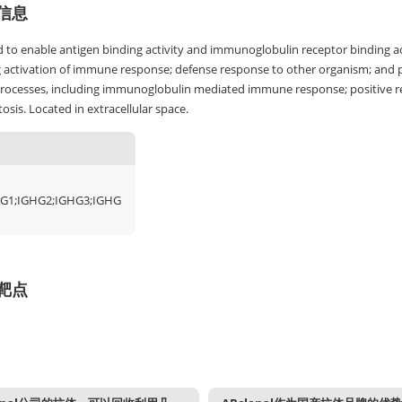
信息
 to enable antigen binding activity and immunoglobulin receptor binding act
g activation of immune response; defense response to other organism; and p
processes, including immunoglobulin mediated immune response; positive regu
sis. Located in extracellular space.
G1;IGHG2;IGHG3;IGHG
靶点