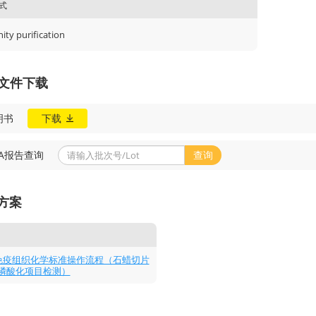
式
nity purification
A文件下载
明书
下载
OA报告查询
查询
方案
-P免疫组织化学标准操作流程（石蜡切片
磷酸化项目检测）