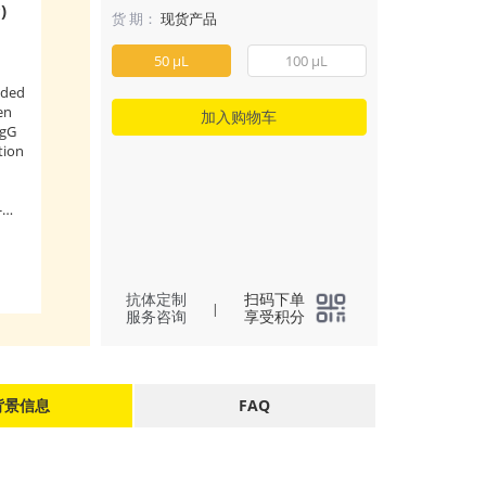
)
货 期：
现货产品
50 μL
100 μL
dded
en
加入购物车
IgG
tion
-
to
抗体定制
扫码下单
|
服务咨询
享受积分
背景信息
FAQ