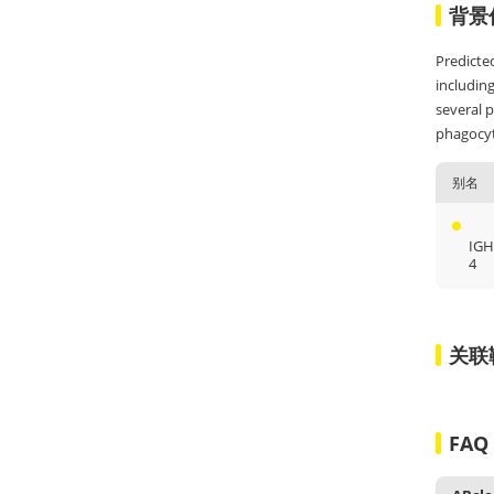
背景
Predicted
includin
several 
phagocyto
别名
IGH
4
关联
FAQ