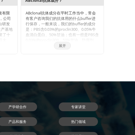
势？
ABclonal抗体成分？
科技有限
ABclonal抗体成分在平时工作当中，常会
年，公司
有客户咨询我们的抗体用的什么buffer进
蛋白研发
行保存，一般来说，我们的buffer的成分
生产基地
是：PBS含0.03%的proclin300、0.05%牛
聚了十
血清白蛋白、50%甘油；也有一些是PBS含
旦大
0.03%的proclin300，50%甘油。防腐剂
和武汉
Proclin 300活性成分主要是2-甲基-4-异噻
展开
博士，
唑啉-3-酮（MCI）和5-氯-2-甲基-4-异噻唑
抗体与
啉-3-酮（CMCI）。ProClin生物灭活剂能
的垄
够迅速穿透细胞膜，抑制对细胞呼吸至关
断原料
重要的特定酶，因此一接触微生物有机体
际巨
就会立即抑制细胞活性。ProClin的多个特
小鼠单
定毒性位点可以防止微生物产生高水平的
发平
耐药性。
HIP在内
抗体进
直销地
品。同
产学研合作
专家讲堂
体优
，指标
nal抗
产品和服务
热门领域