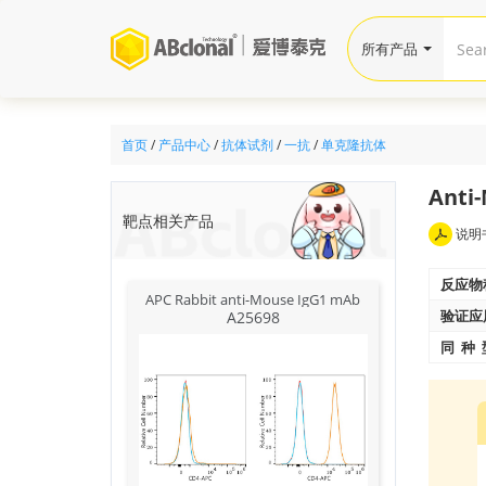
所有产品
首页
/
产品中心
/
抗体试剂
/
一抗
/
单克隆抗体
Anti-
靶点相关产品
说明
反应物
APC Rabbit anti-Mouse IgG1 mAb
验证应
A25698
同 种