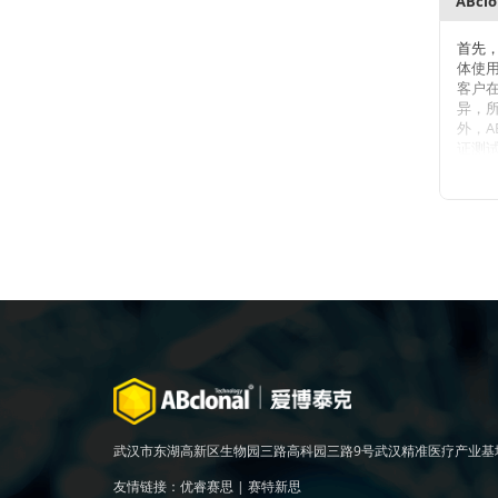
首先
体使
客户
异，
外，A
证测
数不
用的
定。
注：
离心
少保存
武汉市东湖高新区生物园三路高科园三路9号武汉精准医疗产业基
友情链接：
优睿赛思
|
赛特新思