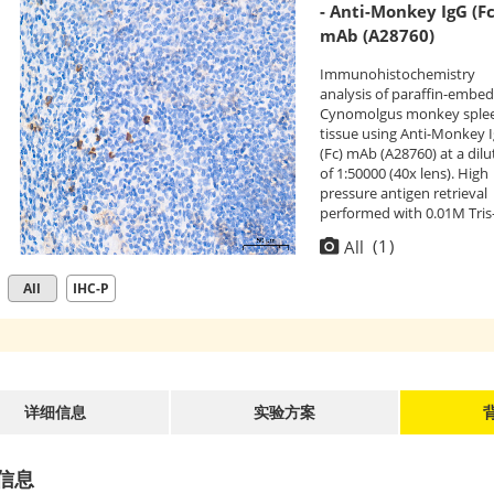
- Anti-Monkey IgG (Fc
mAb (A28760)
Immunohistochemistry
analysis of paraffin-embe
Cynomolgus monkey sple
tissue using Anti-Monkey 
(Fc) mAb (A28760) at a dilu
of 1:50000 (40x lens). High
pressure antigen retrieval
performed with 0.01M Tris
EDTA Buffer (pH 9.0) prior 
(
1
)
All
IHC staining.
All
IHC-P
详细信息
实验方案
信息