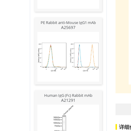
PE Rabbit anti-Mouse IgG1 mAb
A25697
Human IgG (Fc) Rabbit mAb
A21291
详细