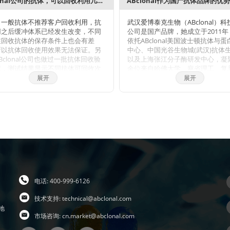
ABclonal公司的抗体，可以回收利用几次？
ABclonal作为国产抗体品牌的优
，一般抗体不推荐客户回收利用，抗
武汉爱博泰克生物（ABclonal）
用之后缓冲体系已经发生改变，不同
公司是国产品牌，她成立于2011
在回收抗体的保存条件上也会有差
依托ABclonal美国波士顿抗体与
所以抗体回收使用效果无法保证。另
中心、中国光谷生物城(武汉)抗体
Bclonal公司也做过一批抗体回收验
以及上海张江分子酶研发中心，凝
试，测试结果显示不同抗体可回收次
余位来自哈佛大学、麻省理工、复
同，一般效价越高的抗体，可重复使
学、上海交大、中科院生化细胞所
展开
展开
次数越多，客户可根据实验情况来确
大学的全球知名分子和免疫学方面
组成我们的科学家团队，通过聚焦
我们将孵育完毕后剩余的抗体回收到
酶核心技术，致力于打破国际技术
管中置于4℃保存，效价高的抗体可至
断，将公司打造成为科研工具和诊
1周，至少重复利用3次。
的国内领导品牌，乃至弯道超越国
头。 我们拥有包括兔多克隆抗体、
克隆抗体、兔单克隆抗体的生产研
台，同时也有包括WB,IHC,IF,IP,C
的检测平台，我们对每一支自产的
行了严格的检测。当然，我们部分
区也可以帮客户代购进口品牌的产
电话: 400-999-6126
时也有抗体定制服务。ABclonal抗
势：1，严自检，保质量；2产品多
技术支持:
technical@abclonal.com
全；3，价格低，货期短。注：ABclo
地
市场咨询:
cn.market@abclonal.com
体价格体系详情见附件