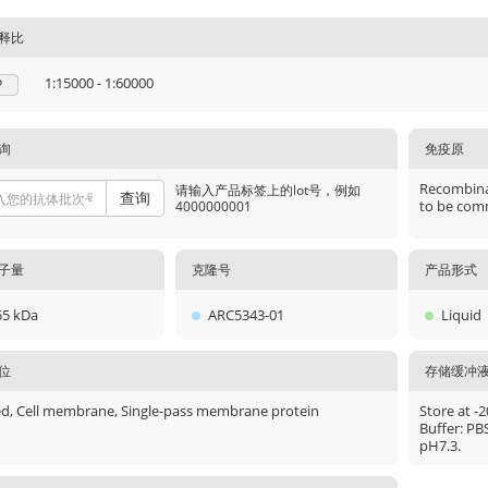
释比
1:15000 - 1:60000
P
询
免疫原
Recombinan
请输入产品标签上的lot号，例如
查询
to be comm
4000000001
子量
克隆号
产品形式
55 kDa
ARC5343-01
Liquid
位
存储缓冲
ed, Cell membrane, Single-pass membrane protein
Store at -
Buffer: PB
pH7.3.