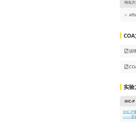
纯化方
Affi
CO
说
C
实验
IHC-P
IHC
——非