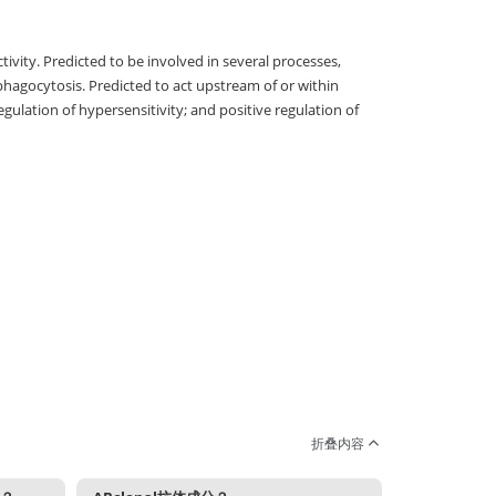
ivity. Predicted to be involved in several processes,
hagocytosis. Predicted to act upstream of or within
lation of hypersensitivity; and positive regulation of
折叠内容