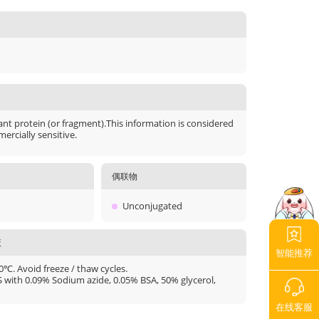
t protein (or fragment).This information is considered
ercially sensitive.
偶联物
Unconjugated
液
智能推荐
20℃. Avoid freeze / thaw cycles.
S with 0.09% Sodium azide, 0.05% BSA, 50% glycerol,
在线客服