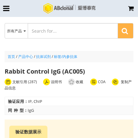
所有产品
首页
/
产品中心
/
抗体试剂
/
标签/内参抗体
Rabbit Control IgG (AC005)
文献引用 (287)
说明书
收藏
COA
复制产
品信息
验证应用：
IP, ChIP
同 种 型：
IgG
验证数据展示