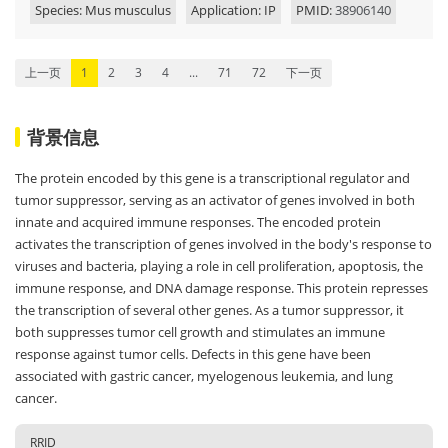
Species: Mus musculus
Application: IP
PMID:
38906140
上一页
1
2
3
4
...
71
72
下一页
背景信息
The protein encoded by this gene is a transcriptional regulator and
tumor suppressor, serving as an activator of genes involved in both
innate and acquired immune responses. The encoded protein
activates the transcription of genes involved in the body's response to
viruses and bacteria, playing a role in cell proliferation, apoptosis, the
immune response, and DNA damage response. This protein represses
the transcription of several other genes. As a tumor suppressor, it
both suppresses tumor cell growth and stimulates an immune
response against tumor cells. Defects in this gene have been
associated with gastric cancer, myelogenous leukemia, and lung
cancer.
RRID