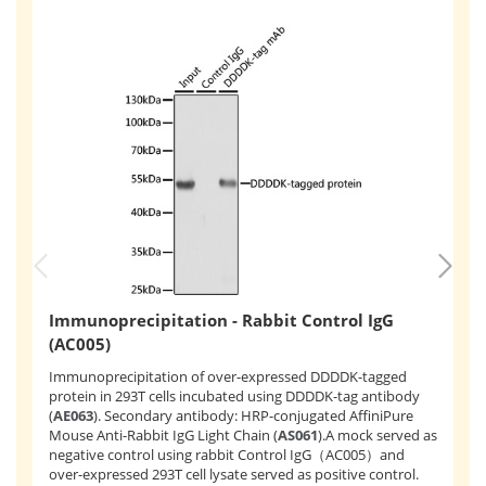
C
Immunoprecipitation - Rabbit Control IgG
C
(AC005)
Ch
Immunoprecipitation of over-expressed DDDDK-tagged
of
protein in 293T cells incubated using DDDDK-tag antibody
Ra
(
AE063
). Secondary antibody: HRP-conjugated AffiniPure
Th
Mouse Anti-Rabbit IgG Light Chain (
AS061
).A mock served as
ge
negative control using rabbit Control IgG（AC005）and
hi
over-expressed 293T cell lysate served as positive control.
DN