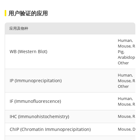
用户验证的应用
应用及物种
Human,
Mouse, Rat,
WB (Western Blot)
Pig,
Arabidopsis
Other
Human,
IP (Immunoprecipitation)
Mouse, Rat,
Other
Human,
IF (Immunofluorescence)
Mouse, Rat
IHC (Immunohistochemistry)
Mouse, Rat
ChIP (Chromatin Immunoprecipitation)
Mouse, Dog