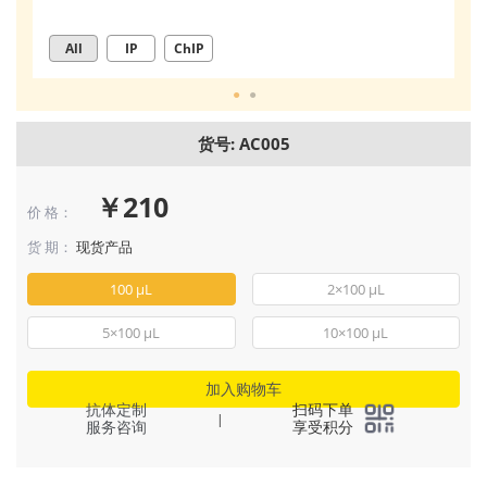
All
IP
ChIP
货号: AC005
￥210
价 格：
货 期：
现货产品
100 μL
2×100 μL
5×100 μL
10×100 μL
加入购物车
抗体定制
扫码下单
|
服务咨询
享受积分