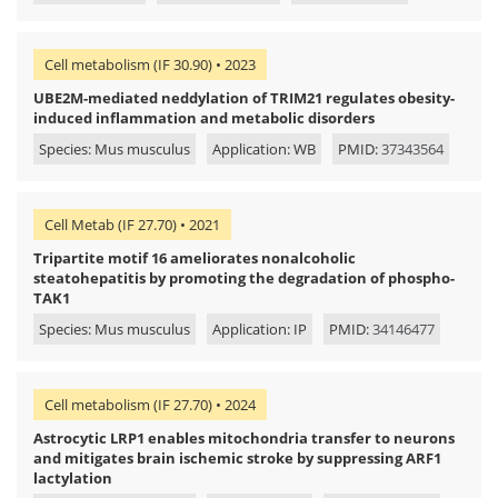
Cell metabolism (IF 30.90) • 2023
UBE2M-mediated neddylation of TRIM21 regulates obesity-
induced inflammation and metabolic disorders
Species: Mus musculus
Application: WB
PMID:
37343564
Cell Metab (IF 27.70) • 2021
Tripartite motif 16 ameliorates nonalcoholic
steatohepatitis by promoting the degradation of phospho-
TAK1
Species: Mus musculus
Application: IP
PMID:
34146477
Cell metabolism (IF 27.70) • 2024
Astrocytic LRP1 enables mitochondria transfer to neurons
and mitigates brain ischemic stroke by suppressing ARF1
lactylation