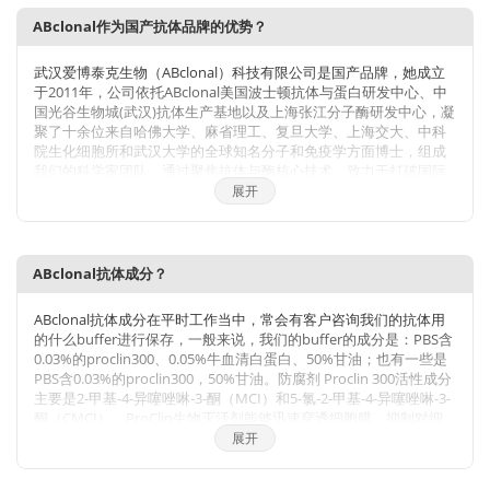
ABclonal作为国产抗体品牌的优势？
武汉爱博泰克生物（ABclonal）科技有限公司是国产品牌，她成立
于2011年，公司依托ABclonal美国波士顿抗体与蛋白研发中心、中
国光谷生物城(武汉)抗体生产基地以及上海张江分子酶研发中心，凝
聚了十余位来自哈佛大学、麻省理工、复旦大学、上海交大、中科
院生化细胞所和武汉大学的全球知名分子和免疫学方面博士，组成
我们的科学家团队，通过聚焦抗体与酶核心技术，致力于打破国际
技术的垄断，将公司打造成为科研工具和诊断原料的国内领导品
展开
牌，乃至弯道超越国际巨头。 我们拥有包括兔多克隆抗体、小鼠单
克隆抗体、兔单克隆抗体的生产研发平台，同时也有包括
WB,IHC,IF,IP,CHIP在内的检测平台，我们对每一支自产的抗体进行
了严格的检测。当然，我们部分直销地区也可以帮客户代购进口品
ABclonal抗体成分？
牌的产品。同时也有抗体定制服务。ABclonal抗体优势：1，严自
检，保质量；2产品多，指标全；3，价格低，货期短。注：
ABclonal抗体成分在平时工作当中，常会有客户咨询我们的抗体用
ABclonal抗体价格体系详情见附件
的什么buffer进行保存，一般来说，我们的buffer的成分是：PBS含
0.03%的proclin300、0.05%牛血清白蛋白、50%甘油；也有一些是
PBS含0.03%的proclin300，50%甘油。防腐剂 Proclin 300活性成分
主要是2-甲基-4-异噻唑啉-3-酮（MCI）和5-氯-2-甲基-4-异噻唑啉-3-
酮（CMCI）。ProClin生物灭活剂能够迅速穿透细胞膜，抑制对细
胞呼吸至关重要的特定酶，因此一接触微生物有机体就会立即抑制
展开
细胞活性。ProClin的多个特定毒性位点可以防止微生物产生高水平
的耐药性。