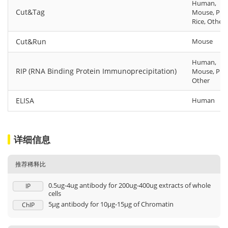
Human,
Cut&Tag
Mouse, Pig,
Rice, Other
Cut&Run
Mouse
Human,
RIP (RNA Binding Protein Immunoprecipitation)
Mouse, Pig,
Other
ELISA
Human
详细信息
推荐稀释比
0.5ug-4ug antibody for 200ug-400ug extracts of whole
IP
cells
5μg antibody for 10μg-15μg of Chromatin
ChIP