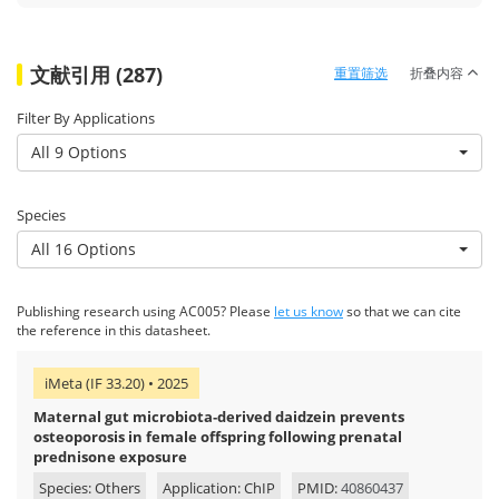
文献引用 (287)
重置筛选
折叠内容
Filter By Applications
All 9 Options
Species
All 16 Options
Publishing research using AC005? Please
let us know
so that we can cite
the reference in this datasheet.
iMeta (IF 33.20) • 2025
Maternal gut microbiota‐derived daidzein prevents
osteoporosis in female offspring following prenatal
prednisone exposure
Species: Others
Application: ChIP
PMID:
40860437