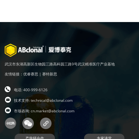
武汉市东湖高新区生物园三路高科园三路9号武汉精准医疗产业基地
友情链接：
优睿赛思
|
赛特新思
电话: 400-999-6126
技术支持:
technical@abclonal.com
市场咨询:
cn.market@abclonal.com
产学研合作
专家讲堂