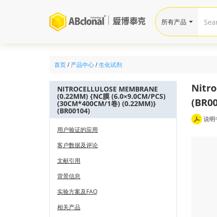
所有产品
首页
/
产品中心
/
生化试剂
Nitr
NITROCELLULOSE MEMBRANE
(0.22ΜM) {NC膜 (6.0×9.0CM/PCS)
(BR00
(30CM*400CM/1卷) (0.22ΜM)}
(BR00104)
说明
用户验证的应用
客户数据及评论
文献引用
背景信息
实验方案及FAQ
相关产品