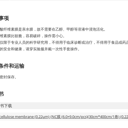
事项
于硝酸纤维素膜是亲水膜，故不需要在乙醇、甲醇等溶液中浸泡活化。
酸纤维素膜比较脆，容易破碎，操作需小心。
产品仅限于专业人员的科学研究用，不得用于临床诊断或治疗，不得用于食品或药
了您的安全和健康，请穿实验服并戴一次性手套操作。
条件和运输
密封保存。
书
书下载
cellulose membrane (0.22μm) {NC膜 (6.0×9.0cm/pcs)(30cm*400cm/1卷) (0.2