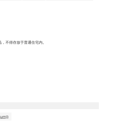
品，不得存放于普通住宅内。
2μm)}