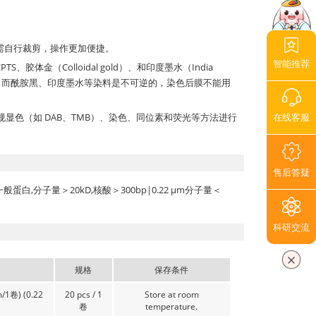
时无需自行裁剪，操作更加便捷。
智能推荐
TS、胶体金（Colloidal gold）、和印度墨水（India
用；而酰胺黑、印度墨水等染料是不可逆的，染色后膜不能用
 等）、常规显色（如 DAB、TMB）、染色、同位素和荧光等方法进行
在线客服
售后答疑
般蛋白,分子量＞20kD,核酸＞300bp|0.22 μm分子量＜
科研交流
规格
保存条件
/1卷) (0.22
20 pcs / 1
Store at room
卷
temperature.