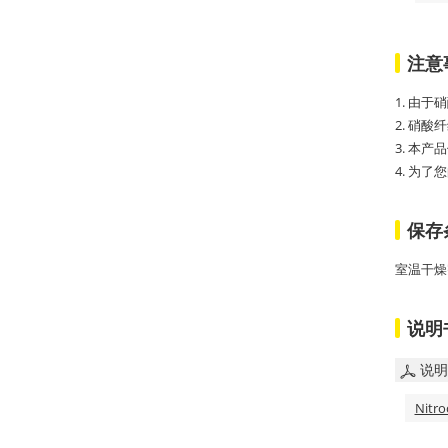
注意
1. 由
2. 硝
3. 本
4. 为
保存
室温干燥
说明
说明
Nitro