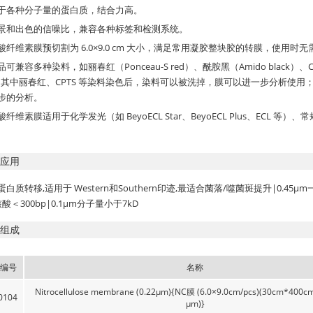
适用于各种分子量的蛋白质，结合力高。
低背景和出色的信噪比，兼容各种标签和检测系统。
本硝酸纤维素膜预切割为 6.0×9.0 cm 大小，满足常用凝胶整块胶的转膜，使用
产品可兼容多种染料，如丽春红（Ponceau-S red）、酰胺黑（Amido black）、CP
）。其中丽春红、CPTS 等染料染色后，染料可以被洗掉，膜可以进一步分析使
步的分析。
硝酸纤维素膜适用于化学发光（如 BeyoECL Star、BeyoECL Plus、ECL
应用
白质转移,适用于 Western和Southern印迹,最适合菌落/噬菌斑提升|0.45μm一
,核酸＜300bp|0.1μm分子量小于7kD
组成
编号
名称
Nitrocellulose membrane (0.22μm){NC膜 (6.0×9.0cm/pcs)(30cm*400cm
0104
μm)}