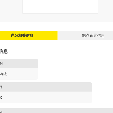
详细相关信息
靶点背景信息
信息
44
保存液
件
℃
明