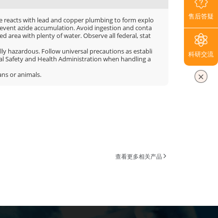
售后答疑
ide reacts with lead and copper plumbing to form explo
prevent azide accumulation. Avoid ingestion and conta
d area with plenty of water. Observe all federal, stat
ly hazardous. Follow universal precautions as establi
科研交流
al Safety and Health Administration when handling a
ns or animals.
查看更多相关产品