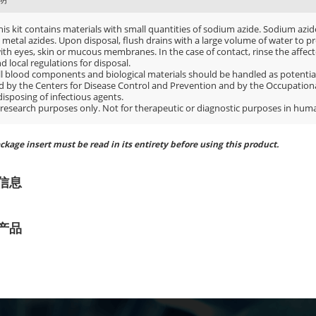
This kit contains materials with small quantities of sodium azide. Sodium az
e metal azides. Upon disposal, flush drains with a large volume of water to 
ith eyes, skin or mucous membranes. In the case of contact, rinse the affecte
d local regulations for disposal.
All blood components and biological materials should be handled as potential
d by the Centers for Disease Control and Prevention and by the Occupation
isposing of infectious agents.
 research purposes only. Not for therapeutic or diagnostic purposes in huma
ckage insert must be read in its entirety before using this product.
信息
产品