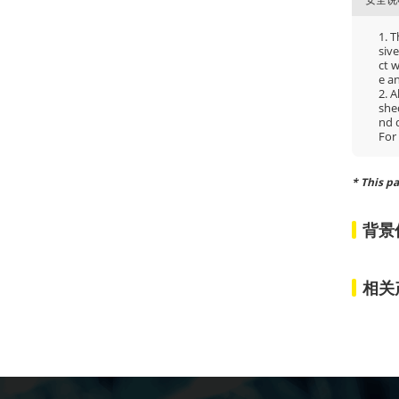
1. 
siv
ct w
e an
2. 
she
nd d
For
* This pa
背景
相关