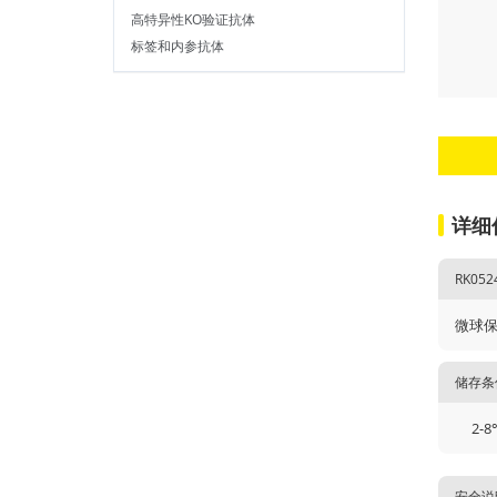
高特异性KO验证抗体
标签和内参抗体
详细
RK052
微球
储存条
2-8
安全说