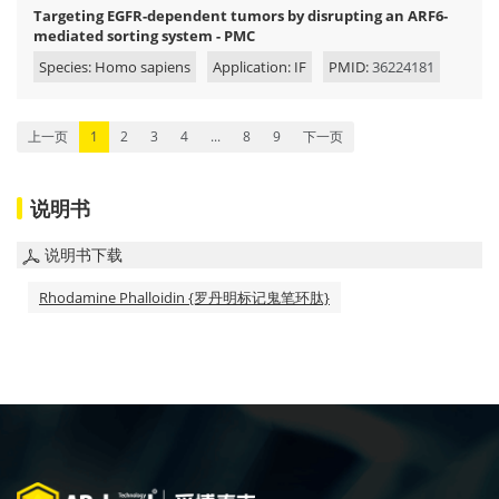
Targeting EGFR-dependent tumors by disrupting an ARF6-
mediated sorting system - PMC
Species: Homo sapiens
Application: IF
PMID:
36224181
上一页
1
2
3
4
...
8
9
下一页
说明书
说明书下载
Rhodamine Phalloidin {罗丹明标记鬼笔环肽}