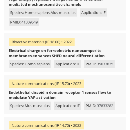
mediated mechanosensitive channels
Species: Homo sapiens,Mus musculus
Application: IF
PMID:
41309549
Bioactive materials (IF 18.00) • 2022
Electrical charge on ferroelectric nanocomposite
membranes enhances SHED neural differentiation
Species: Homo sapiens
Application: IF
PMID:
35633875
Nature communications (IF 15.70) • 2023
Endothelial discoidin domain receptor 1 senses flow to
modulate YAP activation
Species: Mus musculus
Application: IF
PMID:
37833282
Nature communications (IF 14.70) • 2022