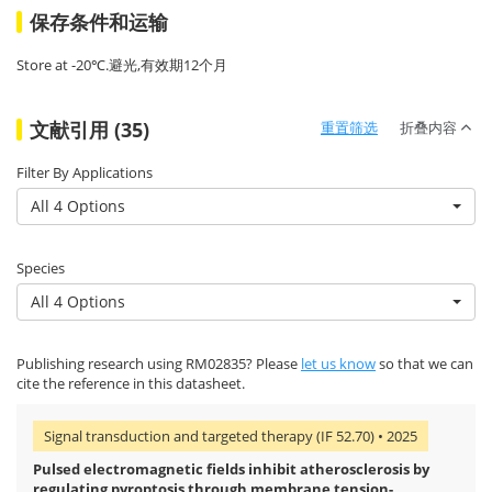
保存条件和运输
Store at -20℃.避光,有效期12个月
文献引用 (35)
重置筛选
折叠内容
Filter By Applications
All 4 Options
Species
All 4 Options
Publishing research using RM02835? Please
let us know
so that we can
cite the reference in this datasheet.
Signal transduction and targeted therapy (IF 52.70) • 2025
Pulsed electromagnetic fields inhibit atherosclerosis by
regulating pyroptosis through membrane tension-