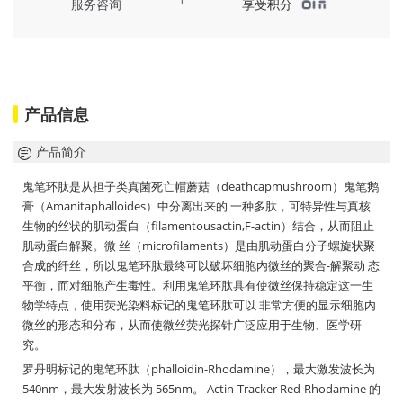
服务咨询
享受积分
产品信息
产品简介
鬼笔环肽是从担子类真菌死亡帽蘑菇（deathcapmushroom）鬼笔鹅
膏（Amanitaphalloides）中分离出来的 一种多肽，可特异性与真核
生物的丝状的肌动蛋白（filamentousactin,F-actin）结合，从而阻止
肌动蛋白解聚。微 丝（microfilaments）是由肌动蛋白分子螺旋状聚
合成的纤丝，所以鬼笔环肽最终可以破坏细胞内微丝的聚合-解聚动 态
平衡，而对细胞产生毒性。利用鬼笔环肽具有使微丝保持稳定这一生
物学特点，使用荧光染料标记的鬼笔环肽可以 非常方便的显示细胞内
微丝的形态和分布，从而使微丝荧光探针广泛应用于生物、医学研
究。
罗丹明标记的鬼笔环肽（phalloidin-Rhodamine），最大激发波长为
540nm，最大发射波长为 565nm。 Actin-Tracker Red-Rhodamine 的