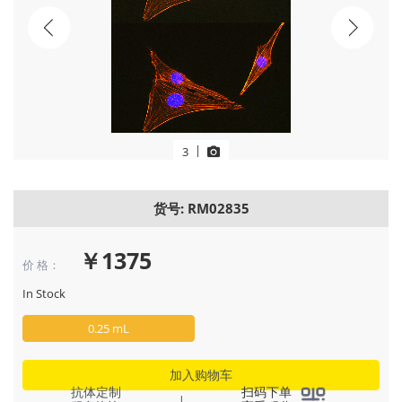
Next
|
3
货号: RM02835
￥1375
价 格：
In Stock
0.25 mL
加入购物车
抗体定制
扫码下单
|