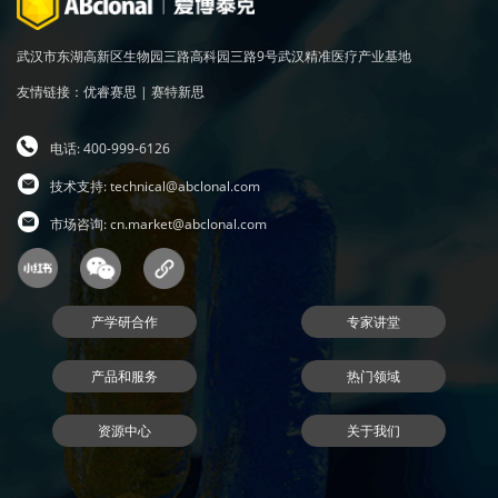
武汉市东湖高新区生物园三路高科园三路9号武汉精准医疗产业基地
友情链接：
优睿赛思
|
赛特新思
电话: 400-999-6126
技术支持:
technical@abclonal.com
市场咨询:
cn.market@abclonal.com
产学研合作
专家讲堂
产品和服务
热门领域
资源中心
关于我们