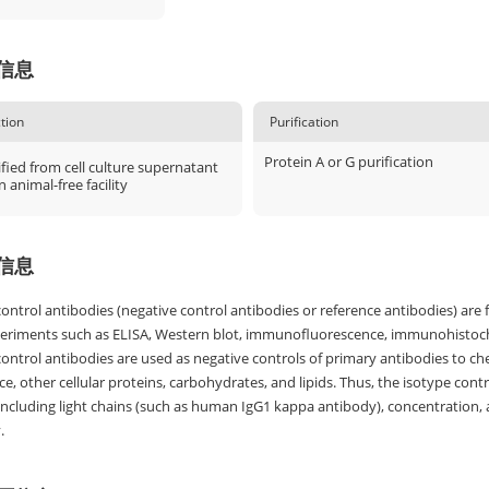
信息
tion
Purification
Protein A or G purification
fied from cell culture supernatant
n animal-free facility
信息
ontrol antibodies (negative control antibodies or reference antibodies) are 
periments such as ELISA, Western blot, immunofluorescence, immunohistoc
ontrol antibodies are used as negative controls of primary antibodies to ch
ace, other cellular proteins, carbohydrates, and lipids. Thus, the isotype co
 including light chains (such as human IgG1 kappa antibody), concentration,
.