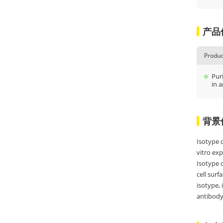
产品
Produc
Puri
in a
背景
Isotype c
vitro ex
Isotype c
cell surf
isotype,
antibody