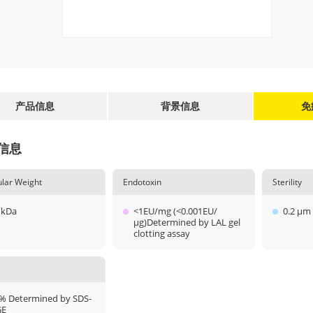
产品信息
背景信息
免
信息
lar Weight
Endotoxin
Sterility
 kDa
<1EU/mg (<0.001EU/
0.2 μm 
μg)Determined by LAL gel
clotting assay
% Determined by SDS-
GE