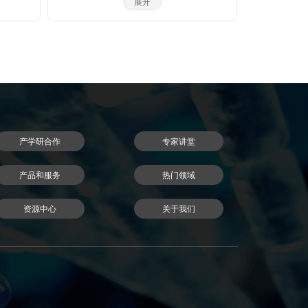
和武汉
Proclin 300活性成分主要是2-甲基-4-异噻
展开
博士，
唑啉-3-酮（MCI）和5-氯-2-甲基-4-异噻唑
抗体与
啉-3-酮（CMCI）。ProClin生物灭活剂能
的垄
够迅速穿透细胞膜，抑制对细胞呼吸至关
断原料
重要的特定酶，因此一接触微生物有机体
际巨
就会立即抑制细胞活性。ProClin的多个特
小鼠单
定毒性位点可以防止微生物产生高水平的
发平
耐药性。
HIP在内
抗体进
直销地
品。同
产学研合作
专家讲堂
体优
，指标
nal抗
产品和服务
热门领域
资源中心
关于我们