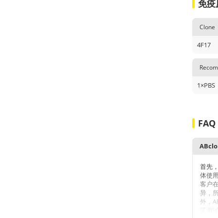
免疫
Clone
4F17
Recomm
1×PBS
FAQ
首先
体使
客户
异，
外，A
证测