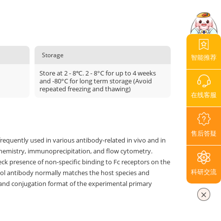
Storage
智能推荐
Store at 2 - 8℃. 2 - 8°C for up to 4 weeks
and -80°C for long term storage (Avoid
repeated freezing and thawing)
在线客服
售后答疑
frequently used in various antibody-related in vivo and in
hemistry, immunoprecipitation, and flow cytometry.
eck presence of non-specific binding to Fc receptors on the
科研交流
ntrol antibody normally matches the host species and
 and conjugation format of the experimental primary