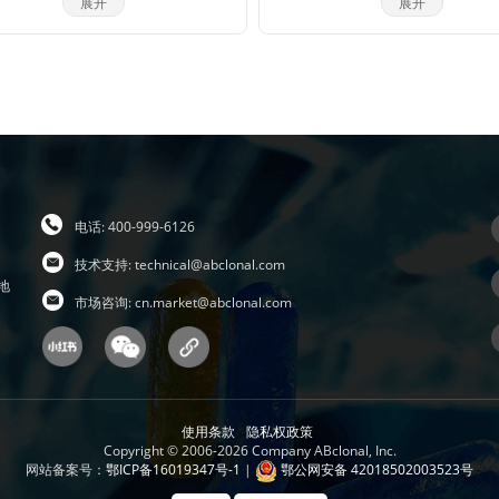
同，一般效价越高的抗体，可重复使
学、上海交大、中科院生化细胞所
展开
展开
次数越多，客户可根据实验情况来确
大学的全球知名分子和免疫学方面
组成我们的科学家团队，通过聚焦
我们将孵育完毕后剩余的抗体回收到
酶核心技术，致力于打破国际技术
管中置于4℃保存，效价高的抗体可至
断，将公司打造成为科研工具和诊
1周，至少重复利用3次。
的国内领导品牌，乃至弯道超越国
头。 我们拥有包括兔多克隆抗体、
克隆抗体、兔单克隆抗体的生产研
台，同时也有包括WB,IHC,IF,IP,C
的检测平台，我们对每一支自产的
行了严格的检测。当然，我们部分
区也可以帮客户代购进口品牌的产
电话: 400-999-6126
时也有抗体定制服务。ABclonal抗
势：1，严自检，保质量；2产品多
技术支持:
technical@abclonal.com
全；3，价格低，货期短。注：ABclo
地
市场咨询:
cn.market@abclonal.com
体价格体系详情见附件
使用条款
隐私权政策
Copyright © 2006-2026 Company ABclonal, Inc.
网站备案号：
鄂ICP备16019347号-1
|
鄂公网安备 42018502003523号