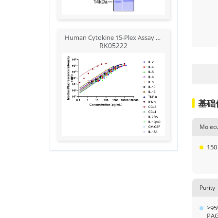
Human Cytokine 15-Plex Assay Kit (Flow Cytometry Multiplex Bead Assay)
RK05222
基础
Molecu
150
Purity
>95
PA