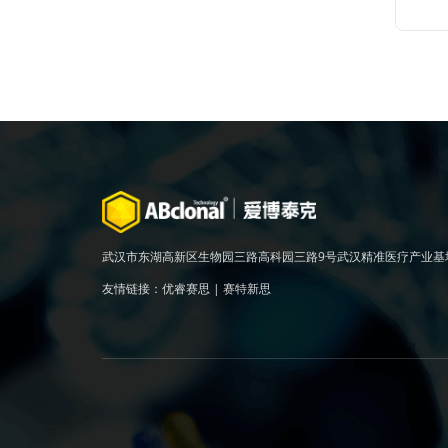
数不
用的
定。
注：
离心
少保存
武汉市东湖高新区生物园三路高科园三路9号武汉精准医疗产业基
友情链接：
优睿赛思
|
赛特新思