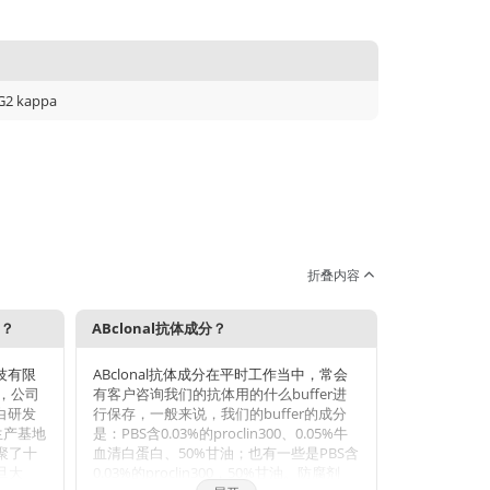
G2 kappa
折叠内容
势？
ABclonal抗体成分？
科技有限
ABclonal抗体成分在平时工作当中，常会
年，公司
有客户咨询我们的抗体用的什么buffer进
蛋白研发
行保存，一般来说，我们的buffer的成分
生产基地
是：PBS含0.03%的proclin300、0.05%牛
聚了十
血清白蛋白、50%甘油；也有一些是PBS含
旦大
0.03%的proclin300，50%甘油。防腐剂