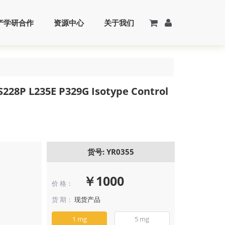
产学研合作
资源中心
关于我们
228P L235E P329G Isotype Control
货号: YR0355
￥1000
价 格：
货 期：
现货产品
1 mg
5 mg