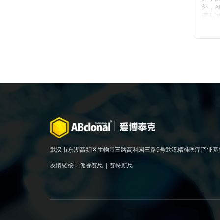
外，A
证测
数不
用的
定。
注：
离心
少保存
武汉市东湖高新区生物园三路高科园三路9号武汉精准医疗产业基
友情链接：
优睿赛思
|
赛特新思