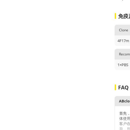
免疫
Clone
4F17m
Recomm
1×PBS
FAQ
首先
体使
客户
异，