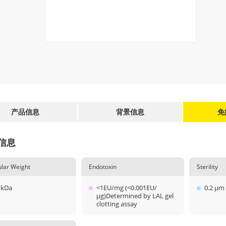
产品信息
背景信息
免
信息
lar Weight
Endotoxin
Sterility
 kDa
<1EU/mg (<0.001EU/
0.2 μm 
μg)Determined by LAL gel
clotting assay