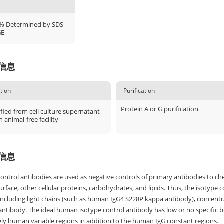
% Determined by SDS-
GE
信息
tion
Purification
Protein A or G purification
fied from cell culture supernatant
n animal-free facility
信息
ontrol antibodies are used as negative controls of primary antibodies to ch
surface, other cellular proteins, carbohydrates, and lipids. Thus, the isotyp
 including light chains (such as human IgG4 S228P kappa antibody), concent
antibody. The ideal human isotype control antibody has low or no specific
ly human variable regions in addition to the human IgG constant regions.