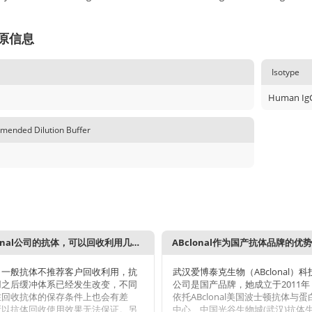
原信息
Isotype
Human Ig
ended Dilution Buffer
ABclonal公司的抗体，可以回收利用几次？
ABclonal作为国产抗体品牌的优
，一般抗体不推荐客户回收利用，抗
武汉爱博泰克生物（ABclonal）
用之后缓冲体系已经发生改变，不同
公司是国产品牌，她成立于2011
在回收抗体的保存条件上也会有差
依托ABclonal美国波士顿抗体与
所以抗体回收使用效果无法保证。另
中心、中国光谷生物城(武汉)抗体