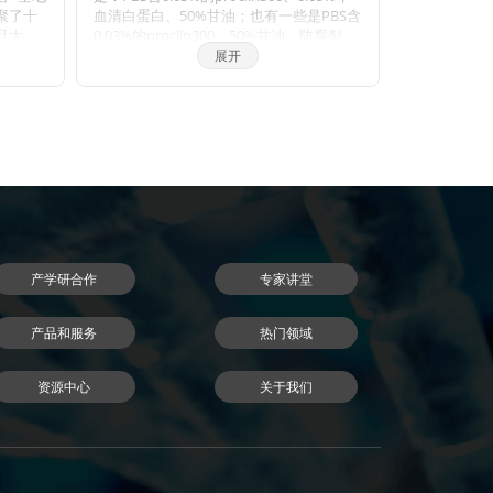
聚了十
血清白蛋白、50%甘油；也有一些是PBS含
旦大
0.03%的proclin300，50%甘油。防腐剂
和武汉
Proclin 300活性成分主要是2-甲基-4-异噻
展开
博士，
唑啉-3-酮（MCI）和5-氯-2-甲基-4-异噻唑
抗体与
啉-3-酮（CMCI）。ProClin生物灭活剂能
的垄
够迅速穿透细胞膜，抑制对细胞呼吸至关
断原料
重要的特定酶，因此一接触微生物有机体
际巨
就会立即抑制细胞活性。ProClin的多个特
小鼠单
定毒性位点可以防止微生物产生高水平的
发平
耐药性。
HIP在内
抗体进
直销地
品。同
产学研合作
专家讲堂
体优
，指标
nal抗
产品和服务
热门领域
资源中心
关于我们