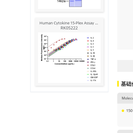
Human Cytokine 15-Plex Assay Kit (Flow Cytometry Multiplex Bead Assay)
RK05222
基础
Molecu
150