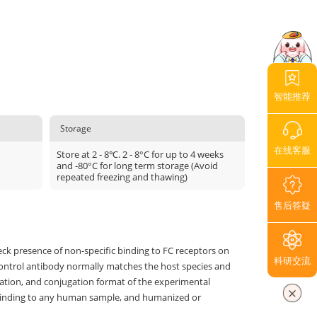
智能推荐
Storage
在线客服
Store at 2 - 8℃. 2 - 8°C for up to 4 weeks
and -80°C for long term storage (Avoid
repeated freezing and thawing)
售后答疑
eck presence of non-specific binding to FC receptors on
科研交流
e control antibody normally matches the host species and
ration, and conjugation format of the experimental
 binding to any human sample, and humanized or