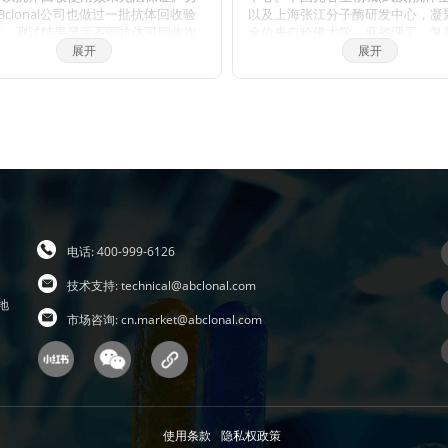
Bclonal公司也做过一批抗体回收验
以及上海张江分子酶研发中心，凝
试，测试结果显示不同抗体可回收次
余位来自哈佛大学、麻省理工、复
同，一般效价越高的抗体，可重复使
学、上海交大、中科院生化细胞所
展开
展开
次数越多，客户可根据实验情况来确
大学的全球知名分子和免疫学方面
组成我们的科学家团队，通过聚焦
我们将孵育完毕后剩余的抗体回收到
酶核心技术，致力于打破国际技术
管中置于4℃保存，效价高的抗体可至
断，将公司打造成为科研工具和诊
1周，至少重复利用3次。
的国内领导品牌，乃至弯道超越国
头。 我们拥有包括兔多克隆抗体、
克隆抗体、兔单克隆抗体的生产研
台，同时也有包括WB,IHC,IF,IP,C
的检测平台，我们对每一支自产的
行了严格的检测。当然，我们部分
区也可以帮客户代购进口品牌的产
电话: 400-999-6126
时也有抗体定制服务。ABclonal抗
势：1，严自检，保质量；2产品多
技术支持:
technical@abclonal.com
全；3，价格低，货期短。注：ABclo
地
市场咨询:
cn.market@abclonal.com
体价格体系详情见附件
使用条款
隐私权政策