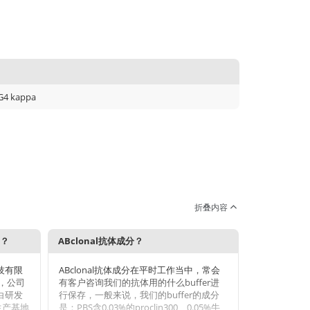
G4 kappa
折叠内容
势？
ABclonal抗体成分？
科技有限
ABclonal抗体成分在平时工作当中，常会
年，公司
有客户咨询我们的抗体用的什么buffer进
蛋白研发
行保存，一般来说，我们的buffer的成分
生产基地
是：PBS含0.03%的proclin300、0.05%牛