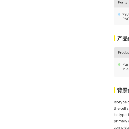
Purity
>95
PA
产品
Produc
Puri
in a
背景
Isotype c
the cell 
isotype,
primary 
complete