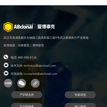
武汉市东湖高新区生物园三路高科园三路9号武汉精准医疗产业基地
友情链接：
优睿赛思
|
赛特新思
电话: 400-999-6126
技术支持:
technical@abclonal.com
市场咨询:
cn.market@abclonal.com
产学研合作
专家讲堂
产品和服务
热门领域