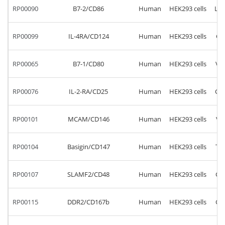
RP00090
B7-2/CD86
Human
HEK293 cells
Leu
RP00099
IL-4RA/CD124
Human
HEK293 cells
Gl
RP00065
B7-1/CD80
Human
HEK293 cells
Va
RP00076
IL-2-RA/CD25
Human
HEK293 cells
Glu
RP00101
MCAM/CD146
Human
HEK293 cells
Va
RP00104
Basigin/CD147
Human
HEK293 cells
Th
RP00107
SLAMF2/CD48
Human
HEK293 cells
Gl
RP00115
DDR2/CD167b
Human
HEK293 cells
Gl