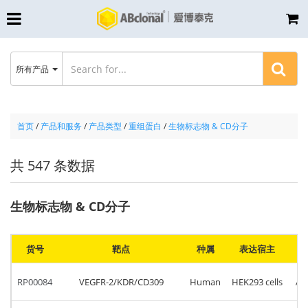
所有产品
首页
/
产品和服务
/
产品类型
/
重组蛋白
/
生物标志物 & CD分子
共 547 条数据
生物标志物 & CD分子
货号
靶点
种属
表达宿主
RP00084
VEGFR-2/KDR/CD309
Human
HEK293 cells
Al