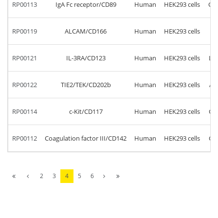
RP00113
IgA Fc receptor/CD89
Human
HEK293 cells
Gln
RP00119
ALCAM/CD166
Human
HEK293 cells
Me
RP00121
IL-3RA/CD123
Human
HEK293 cells
Ly
RP00122
TIE2/TEK/CD202b
Human
HEK293 cells
Al
RP00114
c-Kit/CD117
Human
HEK293 cells
Gl
RP00112
Coagulation factor III/CD142
Human
HEK293 cells
Gl
2
3
4
5
6