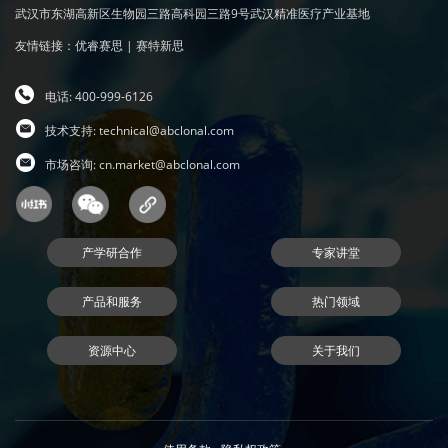
武汉市东湖高新区生物园三路高科园三路9号武汉精准医疗产业基地
友情链接：
优睿赛思
|
赛特新思
电话: 400-999-6126
技术支持:
technical@abclonal.com
市场咨询:
cn.market@abclonal.com
产学研合作
专家讲堂
产品和服务
热门领域
资源中心
关于我们