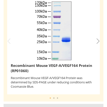
R
Recombinant Mouse VEGF-A/VEGF164 Protein
(
(RP01060)
Im
Recombinant Mouse VEGF-A/VEGF164 Protein was
μL
determined by SDS-PAGE under reducing conditions with
ra
Coomassie Blue.