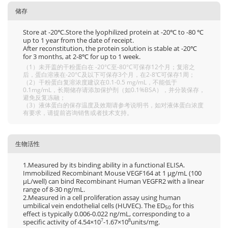
储存
Store at -20℃.Store the lyophilized protein at -20℃ to -80 ℃
up to 1 year from the date of receipt.
After reconstitution, the protein solution is stable at -20℃
for 3 months, at 2-8℃ for up to 1 week.
（1）未开盖的干粉蛋白在 -20°C至-80°C可保存12个月；复溶之
后，蛋白溶液在-20°C及以下可保存3个月，在2-8℃可保存1周；
（2）干粉蛋白复溶浓度建议在0.1-0.5 mg/mL，不能低于
0.1mg/mL，长期储存请添加保护剂（如0.1%BSA），并分装保存，
避免反复冻融；
（3）液体蛋白的保存温度及效期请参考说明书，如对液体蛋白浓度
有要求，请提前咨询销售或者技术支持。
生物活性
1.Measured by its binding ability in a functional ELISA.
Immobilized Recombinant Mouse VEGF164 at 1 μg/mL (100
μL/well) can bind Recombinant Human VEGFR2 with a linear
range of 8-30 ng/mL.
2.Measured in a cell proliferation assay using human
umbilical vein endothelial cells (HUVEC). The ED
for this
50
effect is typically 0.006-0.022 ng/mL, corresponding to a
specific activity of 4.54×10
-1.67×10
units/mg.
7
8