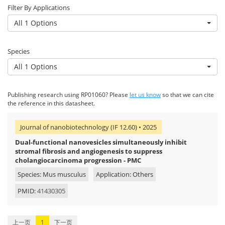
Filter By Applications
All 1 Options
Species
All 1 Options
Publishing research using RP01060? Please
let us know
so that we can cite
the reference in this datasheet.
Journal of nanobiotechnology (IF 12.60) • 2025
Dual-functional nanovesicles simultaneously inhibit
stromal fibrosis and angiogenesis to suppress
cholangiocarcinoma progression - PMC
Species: Mus musculus
Application: Others
PMID:
41430305
上一页
1
下一页