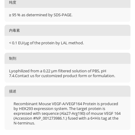
纯度
≥ 95 % as determined by SDS-PAGE.
内毒素
< 0.1 EU/μg of the protein by LAL method.
制剂
Lyophilized from a 0.22 μm filtered solution of PBS, pH
7.4.Contact us for customized product form or formulation.
描述
Recombinant Mouse VEGF-A/VEGF164 Protein is produced
by HEK293 expression system. The target protein is
expressed with sequence (Ala27-Arg190) of mouse VEGF 164
(Accession #NP_001273986.1.) fused with a 6×His tag at the
N-terminus.