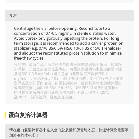
复溶
Centrifuge the vial before opening. Reconstitute to a
concentration of 0.1-0.5 mg/mL in sterile distilled water.
Avoid vortex or vigorously pipetting the protein. For long
term storage, it is recommended to add a carrier protein or
stablizer (e.g. 0.1% BSA, 5% HSA, 10% FBS or 5% Trehalose),
and aliquot the reconstituted protein solution to minimize
free-thaw cycles.
收到重组蛋白产品之后请检查蛋白冻干粉末是否贴于瓶底，如果粉
末浮起，开盖之前请先低温离心。将蛋白用说明书中指定的缓冲液
复溶至0.1-0.5 mg/mL（请注意蛋白复溶浓度不能低于0.1
mg/mL），室温平衡5-10 min保证充分溶解，复溶过程中请不要剧
烈涡旋及吹打蛋白溶液。如需长期储存，建议复溶时添加载体蛋白
或者稳定剂（如0.1% BSA, 5% HSA, 10% FBS 或者 5% 海藻糖），
同时将复溶后的蛋白溶液按照需求进行分装，储存于-20°C
至-80°C，随取随用，避免反复冻融。
蛋白复溶计算器
请在蛋白复溶计算器中输入蛋白总质量和所需终浓度，快速计算您需要添
加溶液的体积吧！