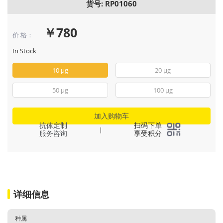
货号: RP01060
￥780
价 格：
In Stock
10 μg
20 μg
50 μg
100 μg
加入购物车
抗体定制
扫码下单
|
服务咨询
享受积分
详细信息
种属