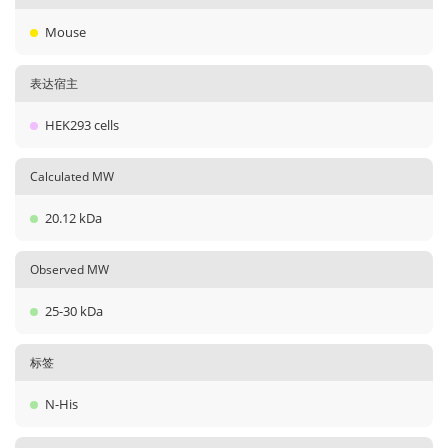
Mouse
表达宿主
HEK293 cells
Calculated MW
20.12 kDa
Observed MW
25-30 kDa
标签
N-His