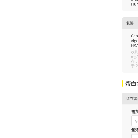
Hum
复溶
Cent
vigo
HSA
收到
mg
存，
于-
蛋白
请在蛋
需
复