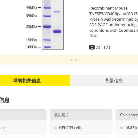
Recombinant Mouse
TNFSF5/CD40 ligand/CD15
Protein was determined b
SDS-PAGE under reducing
conditions with Coomassi
Blue.
(
2
)
All
详细相关信息
背景信息
信息
表达宿主
Calculat
use
HEK293 cells
16.83 