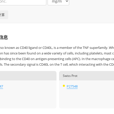
信息
so known as CD40 ligand or CD40L, is a member of the TNF superfamily. While
n has since been found on a wide variety of cells, including platelets, mast c
inding to the CD40 on antigen-presenting cells (APC). In the macrophage cell
ls. The secondary signal is CD40L on the T cell, which interacting with the CD
Swiss Prot
47
P27548