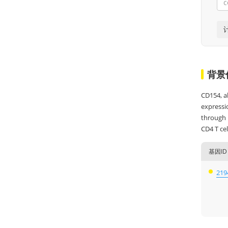
背景
CD154, al
expressio
through b
CD4 T cel
基因ID
219