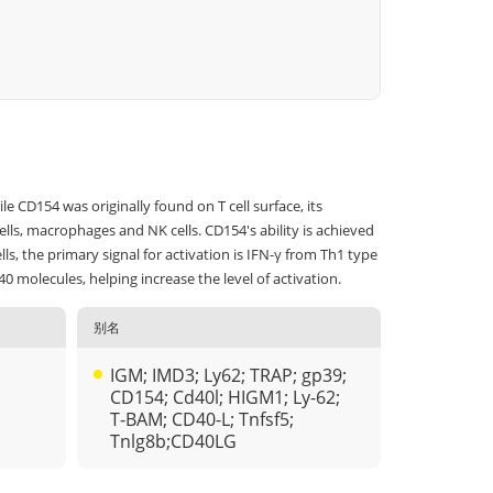
 CD154 was originally found on T cell surface, its
ells, macrophages and NK cells. CD154's ability is achieved
s, the primary signal for activation is IFN-γ from Th1 type
40 molecules, helping increase the level of activation.
别名
IGM; IMD3; Ly62; TRAP; gp39;
CD154; Cd40l; HIGM1; Ly-62;
T-BAM; CD40-L; Tnfsf5;
Tnlg8b;CD40LG