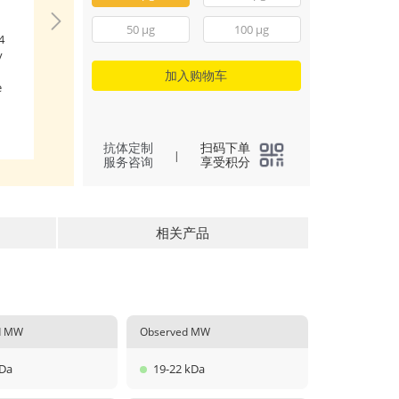
Immobilized Mous
50 μg
100 μg
4
(Catalog: RP01734)
y
(100 μL/well) can
CD40 (Catalog: RP0
加入购物车
e
a linear range of 0
μg/mL.
(
2
)
All
抗体定制
扫码下单
|
服务咨询
享受积分
相关产品
ed MW
Observed MW
kDa
19-22 kDa