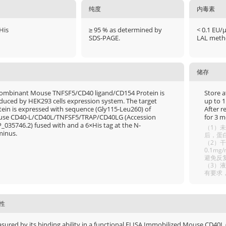
纯度
内毒素
His
≥ 95 % as determined by
< 0.1 EU/
SDS-PAGE.
LAL meth
储存
ombinant Mouse TNFSF5/CD40 ligand/CD154 Protein is
Store a
duced by HEK293 cells expression system. The target
up to 1
tein is expressed with sequence (Gly115-Leu260) of
After r
se CD40-L/CD40L/TNFSF5/TRAP/CD40LG (Accession
for 3 m
_035746.2) fused with and a 6×His tag at the N-
（1）未
minus.
后，蛋白
（2）干
0.1m
避免反
（3）
有要求
性
sured by its binding ability in a functional ELISA.Immobilized Mouse CD40L 