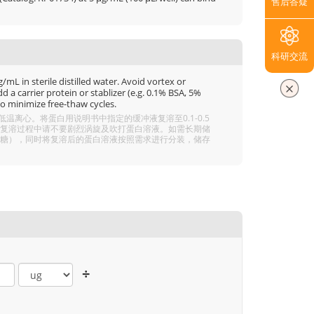
售后答疑
科研交流
mL in sterile distilled water. Avoid vortex or
 a carrier protein or stablizer (e.g. 0.1% BSA, 5%
o minimize free-thaw cycles.
离心。将蛋白用说明书中指定的缓冲液复溶至0.1-0.5
分溶解，复溶过程中请不要剧烈涡旋及吹打蛋白溶液。如需长期储
 5% 海藻糖），同时将复溶后的蛋白溶液按照需求进行分装，储存
÷