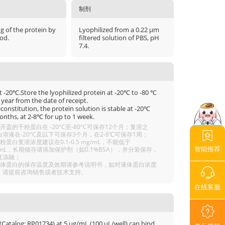
制剂
μg of the protein by
Lyophilized from a 0.22 μm
od.
filtered solution of PBS, pH
7.4.
t -20℃.Store the lyophilized protein at -20℃ to -80 ℃
 year from the date of receipt.
econstitution, the protein solution is stable at -20℃
onths, at 2-8℃ for up to 1 week.
开盖的干粉蛋白在 -20°C至-80°C可保存12个月；复溶之
溶液在-20°C及以下可保存3个月，在2-8℃可保存1周；
粉蛋白复溶浓度建议在0.1-0.5 mg/mL，不能低于
智能推荐
g/mL，长期储存请添加保护剂（如0.1%BSA），并分装保存，
复冻融；
液体蛋白的保存温度及效期请参考说明书，如对液体蛋白浓度
，请提前咨询销售或者技术支持。
在线客服
(Catalog: RP01734) at 5 μg/mL (100 μL/well) can bind