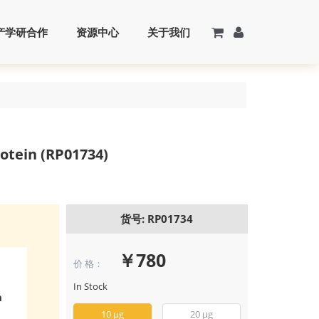
产学研合作
资源中心
关于我们
tein (RP01734)
货号: RP01734
￥780
价 格：
Recombinant 
TNFSF5/CD40
In Stock
n
ligand/CD154 
(RP01734)
10 μg
20 μg