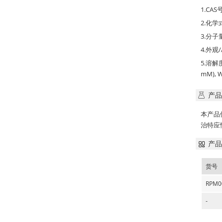
1.CAS号
2.化学式
3.分子量
4.外观/
5.溶解度:
mM), W
产品
本产品
治特应
产品
货号
RPM0
-