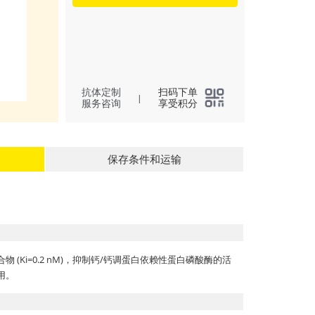
抗体定制
扫码下单
|
服务咨询
享受积分
保存条件和运输
力复合物 (Ki=0.2 nM)，抑制钙/钙调蛋白依赖性蛋白磷酸酶的活
作用。