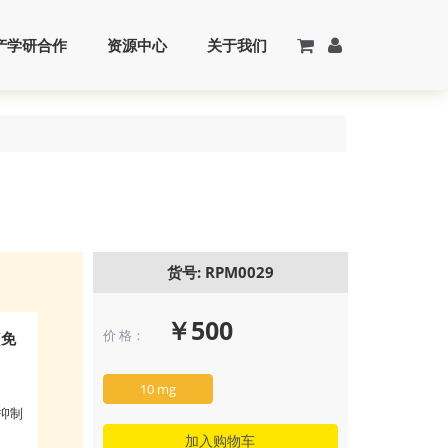
产学研合作
资源中心
关于我们
货号: RPM0029
￥500
价 格：
(免
10 mg
疫抑制
加入购物车