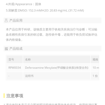
4.外观/Appearance：固体
5.溶解度:DMSO: 152.3 mMH2O: 20.83 mg/mL (31.72 mM)
产品应用
本产品仅用于科研。该物质主要用于铁相关疾病治疗与诊断：可治输
血依赖性疾病引发的铁过载、急性铁中毒，还能用于铁负荷试验评估
体内铁储备。
产品组成
货号
名称
规格
RPM0034
Deferoxamine Mesylate(甲磺酸去铁胺)(铁螯合剂)
10 mg
-
说明书
1 份
注意事项
1.请在收到本产品后立即按照说明书中推荐的条件保存，使用前进行离