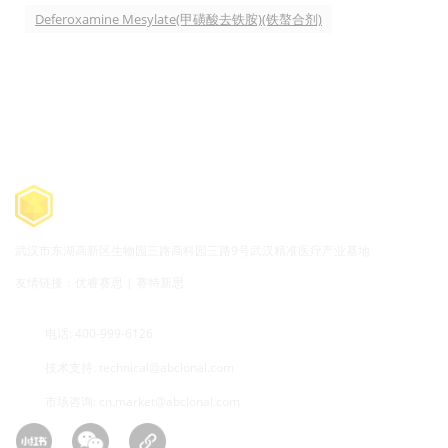
Deferoxamine Mesylate(甲磺酸去铁胺)(铁螯合剂)
武汉市东湖高新区生物园三路高科园三路9号武汉精准医疗产业基地
友情链接：
优睿赛思
|
赛特新思
电话: 400-999-6126
技术支持:
technical@abclonal.com
市场咨询:
cn.market@abclonal.com