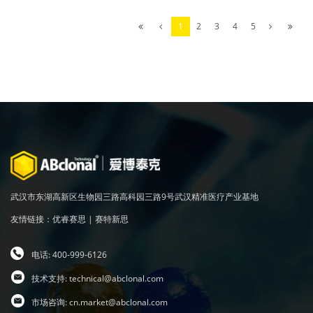
1
2
3
4
5
武汉市东湖高新区生物园三路高科园三路9号武汉精准医疗产业基地
友情链接：
优睿赛思
|
赛特新思
电话: 400-999-6126
技术支持:
technical@abclonal.com
市场咨询:
cn.market@abclonal.com