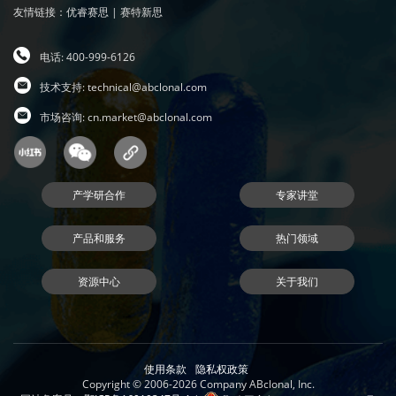
友情链接：
优睿赛思
|
赛特新思
电话: 400-999-6126
技术支持:
technical@abclonal.com
市场咨询:
cn.market@abclonal.com
产学研合作
专家讲堂
产品和服务
热门领域
资源中心
关于我们
使用条款
隐私权政策
Copyright © 2006-2026 Company ABclonal, Inc.