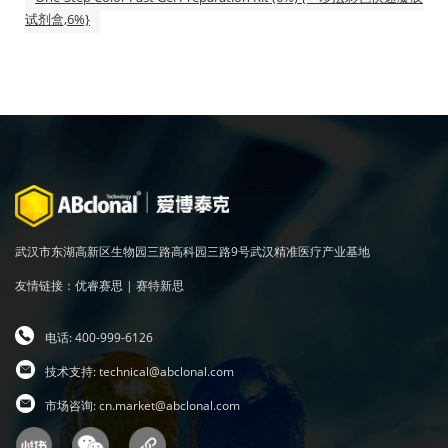
试剂盒,6%}
武汉市东湖高新区生物园三路高科园三路9号武汉精准医疗产业基地
友情链接：
优睿赛思
|
赛特新思
电话: 400-999-6126
技术支持:
technical@abclonal.com
市场咨询:
cn.market@abclonal.com