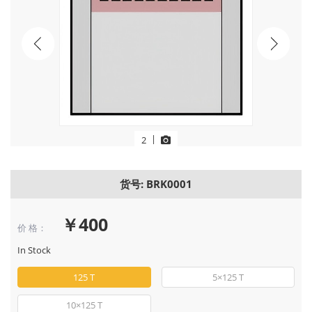
Next
|
2
货号: BRK0001
￥400
价 格：
In Stock
125 T
5×125 T
10×125 T