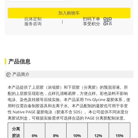
加入购物车
抗体定制
扫码下单
|
服务咨询
享受积分
产品信息
产品简介
本产品提供了上层胶（浓缩胶）和下层胶（分离胶）的预混溶液。所
配的上层胶呈现彩色，点样孔清晰易辨，方便点样。彩色染料不影响
电泳、染色及转膜等后续实验。本产品采用 Tris Glycine 凝胶体系，使
用时仅需自备制胶器具和去离子水。本产品配制的凝胶也可用于非变
性 Native PAGE 凝胶电泳（胶液不含 SDS）。本公司提供不同浓度分
离胶试剂盒，可根据实验需求可选择合适的 PAGE 分离胶配制浓度。
分离
胶浓
6%
8%
10%
12%
15%