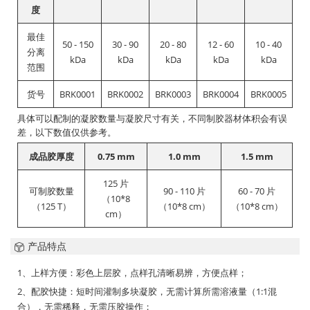
度
最佳
50 - 150
30 - 90
20 - 80
12 - 60
10 - 40
分离
kDa
kDa
kDa
kDa
kDa
范围
货号
BRK0001
BRK0002
BRK0003
BRK0004
BRK0005
具体可以配制的凝胶数量与凝胶尺寸有关，不同制胶器材体积会有误
差，以下数值仅供参考。
成品胶厚度
0.75 mm
1.0 mm
1.5 mm
125 片
可制胶数量
90 - 110 片
60 - 70 片
（10*8
（125 T）
（10*8 cm）
（10*8 cm）
cm）
产品特点
1、上样方便：彩色上层胶，点样孔清晰易辨，方便点样；
2、配胶快捷：短时间灌制多块凝胶，无需计算所需溶液量（1:1混
合），无需稀释，无需压胶操作；