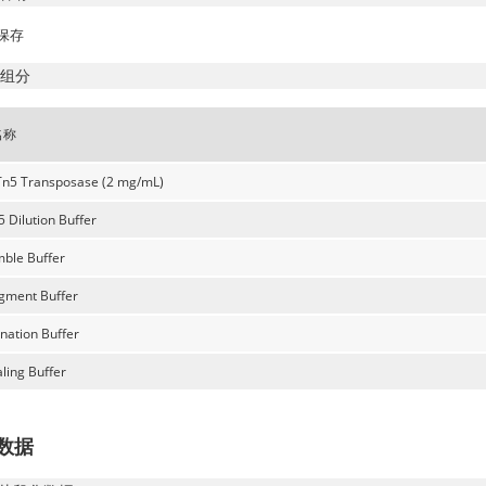
保存
组分
名称
n5 Transposase (2 mg/mL)
 Dilution Buffer
ble Buffer
gment Buffer
nation Buffer
ling Buffer
数据