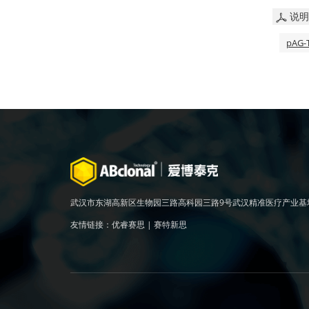
说明
pAG-T
武汉市东湖高新区生物园三路高科园三路9号武汉精准医疗产业基
友情链接：
优睿赛思
|
赛特新思