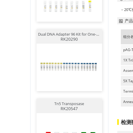
－20℃
产品
Dual DNA Adapter 96 Kit for One-step DNA Lib Prep
组分
RK20290
pAG-T
1X Tn5
Assem
5X Ta
Termi
Annea
Tn5 Transposase
RK20547
检测