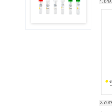
1. D
针
m
2. CU