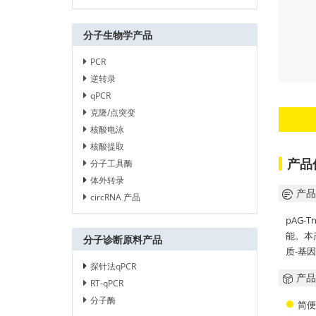
分子生物学产品
PCR
逆转录
qPCR
克隆/点突变
核酸电泳
核酸提取
产品
分子工具酶
体外转录
产品
circRNA 产品
pAG-T
能。本
分子诊断原料产品
质-基因
探针法qPCR
产品
RT-qPCR
分子酶
简便