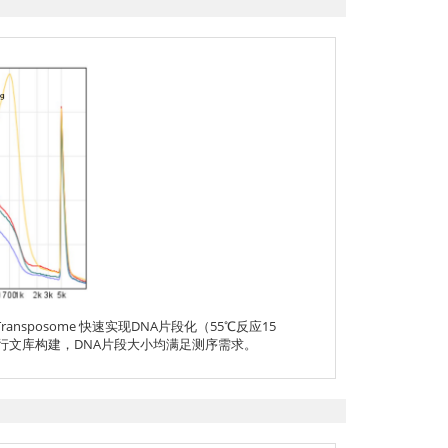
5 Transposome 快速实现DNA片段化（55℃反应15
 (RK20290)进行文库构建，DNA片段大小均满足测序需求。