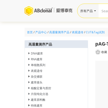
所有产品
首页
/
产品中心
/
高通量测序产品
/
表观遗传
/
CUT&Tag试剂
pAG-
高通量测序产品
收藏
DNA建库
RNA建库
单细胞系列
表观遗传
杂交捕获
建库接头
核酸定量与质控
片段纯化分选
建库原料酶
特殊建库