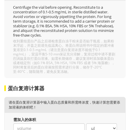
Centrifuge the vial before opening. Reconstitute to a
concentration of 0.1-0.5 mg/mL in sterile distilled water.
Avoid vortex or vigorously pipetting the protein. For long
term storage, it is recommended to add a carrier protein or
stablizer (e.g. 0.1% BSA, 5% HSA, 10% FBS or 5% Trehalose),
and aliquot the reconstituted protein solution to minimize
free-thaw cycles.
收到重组蛋白产品之后请检查蛋白冻干粉末是否贴于瓶底，如果粉
末浮起，开盖之前请先低温离心。将蛋白用说明书中指定的缓冲液
复溶至0.1-0.5 mg/mL（请注意蛋白复溶浓度不能低于0.1
mg/mL），室温平衡5-10 min保证充分溶解，复溶过程中请不要剧
烈涡旋及吹打蛋白溶液。如需长期储存，建议复溶时添加载体蛋白
或者稳定剂（如0.1% BSA, 5% HSA, 10% FBS 或者 5% 海藻糖），
同时将复溶后的蛋白溶液按照需求进行分装，储存于-20°C
至-80°C，随取随用，避免反复冻融。
蛋白复溶计算器
请在蛋白复溶计算器中输入蛋白总质量和所需终浓度，快速计算您需要添
加溶液的体积吧！
需加入的体积