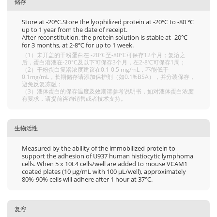
储存
Store at -20℃.Store the lyophilized protein at -20℃ to -80 ℃
up to 1 year from the date of receipt.
After reconstitution, the protein solution is stable at -20℃
for 3 months, at 2-8℃ for up to 1 week.
（1）未开盖的干粉蛋白在 -20°C至-80°C可保存12个月；复溶之
后，蛋白溶液在-20°C及以下可保存3个月，在2-8℃可保存1周；
（2）干粉蛋白复溶浓度建议在0.1-0.5 mg/mL，不能低于
0.1mg/mL，长期储存请添加保护剂（如0.1%BSA），并分装保存，
避免反复冻融；
（3）液体蛋白的保存温度及效期请参考说明书，如对液体蛋白浓度
有要求，请提前咨询销售或者技术支持。
生物活性
Measured by the ability of the immobilized protein to
support the adhesion of U937 human histiocytic lymphoma
cells. When 5 x 10E4 cells/well are added to mouse VCAM1
coated plates (10 μg/mL with 100 μL/well), approximately
80%-90% cells will adhere after 1 hour at 37℃.
复溶