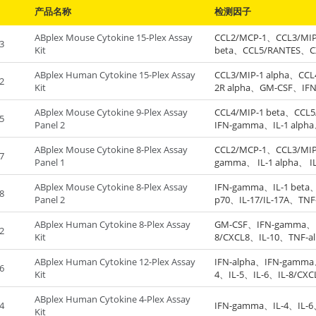
产品名称
检测因子
ABplex Mouse Cytokine 15-Plex Assay
CCL2/MCP-1、CCL3/MIP
3
Kit
beta、CCL5/RANTES、
IFN-gamma、IL-1 beta、
ABplex Human Cytokine 15-Plex Assay
CCL3/MIP-1 alpha、CCL
10、IL-12 p70、IL-12/IL
2
Kit
2R alpha、GM-CSF、IFN
2、IL-4、IL-5、IL-6、IL-
ABplex Mouse Cytokine 9-Plex Assay
CCL4/MIP-1 beta、CCL
12/IL-23 p40、IL-17/IL
5
Panel 2
IFN-gamma、IL-1 alpha
10、TNF-alpha
ABplex Mouse Cytokine 8-Plex Assay
CCL2/MCP-1、CCL3/MIP-
7
Panel 1
gamma、 IL-1 alpha、 IL
TNF-alpha
ABplex Mouse Cytokine 8-Plex Assay
IFN-gamma、IL-1 beta、
8
Panel 2
p70、IL-17/IL-17A、TNF
ABplex Human Cytokine 8-Plex Assay
GM-CSF、IFN-gamma、IL
2
Kit
8/CXCL8、IL-10、TNF-al
ABplex Human Cytokine 12-Plex Assay
IFN-alpha、IFN-gamma、
6
Kit
4、IL-5、IL-6、IL-8/CXC
IL-17/IL-17A、TNF-alph
ABplex Human Cytokine 4-Plex Assay
4
IFN-gamma、IL-4、IL-6
Kit