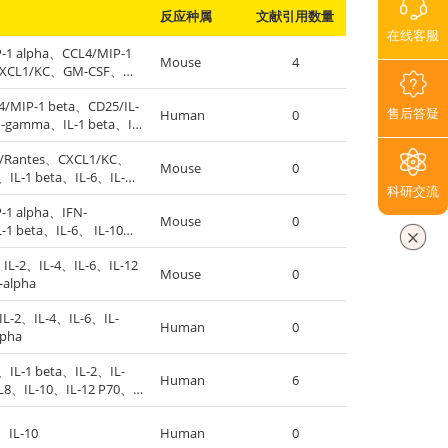
反应种属
文献引用数量
在线客服
-1 alpha、CCL4/MIP-1
Mouse
4
CXCL1/KC、GM-CSF、
IL-2、IL-4、IL-6、IL-
4/MIP-1 beta、CD25/IL-
-23 p40、TNF-alpha
售后答疑
Human
0
-gamma、IL-1 beta、IL-
8/CXCL8、IL-10、IL-
5/Rantes、CXCL1/KC、
-17A、TNF-alpha
Mouse
0
、IL-1 beta、IL-6、IL-
科研交流
1 alpha、IFN-
Mouse
0
-1 beta、IL-6、 IL-10、
IL-2、IL-4、IL-6、IL-12
Mouse
0
-alpha
-2、IL-4、IL-6、IL-
Human
0
pha
IL-1 beta、IL-2、IL-
Human
6
L8、IL-10、IL-12 P70、
a
、IL-10
Human
0