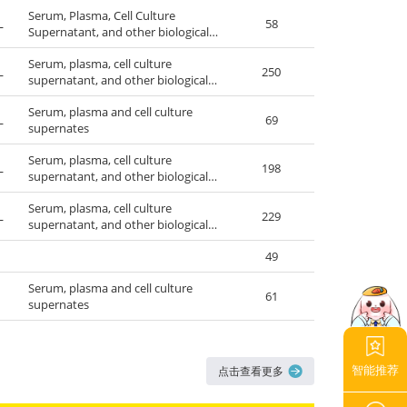
Serum, Plasma, Cell Culture
L
58
Supernatant, and other biological
fluids.
Serum, plasma, cell culture
L
250
supernatant, and other biological
fluids.
Serum, plasma and cell culture
L
69
supernates
Serum, plasma, cell culture
L
198
supernatant, and other biological
fluids.
Serum, plasma, cell culture
L
229
supernatant, and other biological
fluids.
49
Serum, plasma and cell culture
61
supernates
智能推荐
点击查看更多