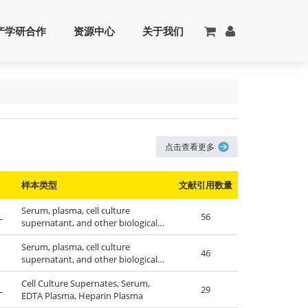
产学研合作
资源中心
关于我们
点击查看更多
样本类型
文献引用数量
Serum, plasma, cell culture
L
56
supernatant, and other biological
fluids.
Serum, plasma, cell culture
46
supernatant, and other biological
fluids.
Cell Culture Supernates, Serum,
L
29
EDTA Plasma, Heparin Plasma