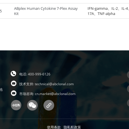
ABplex Human Cytokine 7-Plex Assay
IFN-gamma、IL-2、IL-4、
5
Kit
17A、TNF-alpha
电话: 400-999-6126
技术支持:
technical@abclonal.com
地
市场咨询:
cn.market@abclonal.com
使用条款
隐私权政策