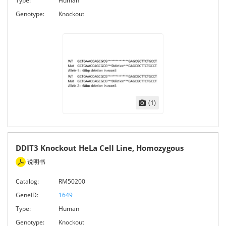
Type:
Human
Genotype:
Knockout
(1)
DDIT3 Knockout HeLa Cell Line, Homozygous
说明书
Catalog:
RM50200
GeneID:
1649
Type:
Human
Genotype:
Knockout