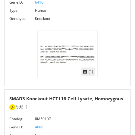
GeneID:
6416
Type:
Human
Genotype:
Knockout
(1)
SMAD3 Knockout HCT116 Cell Lysate, Homozygous
说明书
Catalog:
RM50197
GeneID:
4088