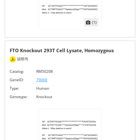
(1)
FTO Knockout 293T Cell Lysate, Homozygous
说明书
Catalog:
RM50208
GeneID:
79068
Type:
Human
Genotype:
Knockout