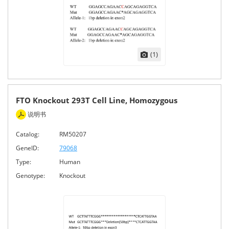
(1)
FTO Knockout 293T Cell Line, Homozygous
说明书
Catalog:
RM50207
GeneID:
79068
Type:
Human
Genotype:
Knockout