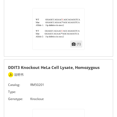
(1)
DDIT3 Knockout HeLa Cell Lysate, Homozygous
说明书
Catalog:
RM50201
Type:
Genotype:
Knockout