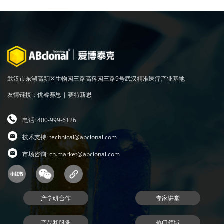
武汉市东湖高新区生物园三路高科园三路9号武汉精准医疗产业基地
友情链接：
优睿赛思
|
赛特新思
电话: 400-999-6126
技术支持:
technical@abclonal.com
市场咨询:
cn.market@abclonal.com
产学研合作
专家讲堂
产品和服务
热门领域