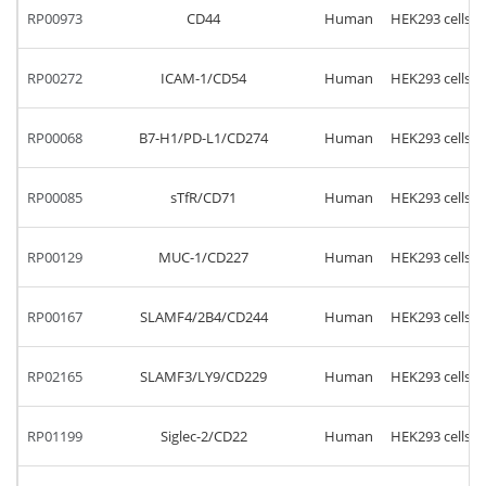
RP00973
CD44
Human
HEK293 cells
RP00272
ICAM-1/CD54
Human
HEK293 cells
RP00068
B7-H1/PD-L1/CD274
Human
HEK293 cells
RP00085
sTfR/CD71
Human
HEK293 cells
RP00129
MUC-1/CD227
Human
HEK293 cells
RP00167
SLAMF4/2B4/CD244
Human
HEK293 cells
RP02165
SLAMF3/LY9/CD229
Human
HEK293 cells
RP01199
Siglec-2/CD22
Human
HEK293 cells