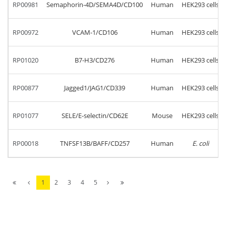
RP00981
Semaphorin-4D/SEMA4D/CD100
Human
HEK293 cells
RP00972
VCAM-1/CD106
Human
HEK293 cells
RP01020
B7-H3/CD276
Human
HEK293 cells
RP00877
Jagged1/JAG1/CD339
Human
HEK293 cells
RP01077
SELE/E-selectin/CD62E
Mouse
HEK293 cells
RP00018
TNFSF13B/BAFF/CD257
Human
E. coli
1
2
3
4
5