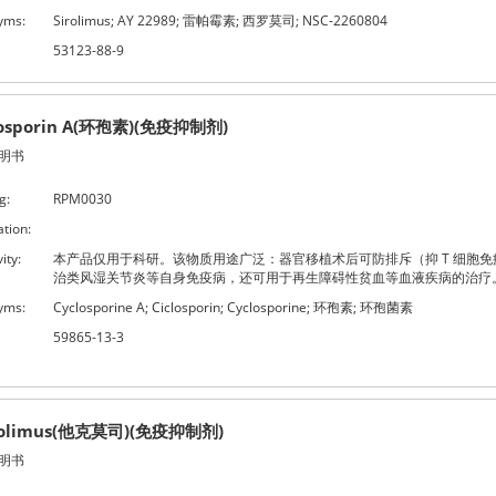
yms:
Sirolimus; AY 22989; 雷帕霉素; 西罗莫司; NSC-2260804
53123-88-9
losporin A(环孢素)(免疫抑制剂)
明书
g:
RPM0030
ation:
ity:
本产品仅用于科研。该物质用途广泛：器官移植术后可防排斥（抑 T 细胞免
治类风湿关节炎等自身免疫病，还可用于再生障碍性贫血等血液疾病的治疗
yms:
Cyclosporine A; Ciclosporin; Cyclosporine; 环孢素; 环孢菌素
59865-13-3
rolimus(他克莫司)(免疫抑制剂)
明书