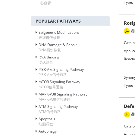
Type:
心血管
POPULAR PATHWAYS
Rosi
说
Epigenetic Modifications
表观遗传修饰
Catalo
DNA Damage & Repair
DNA损伤修复
Applic
RNA Binding
Reactiv
RNA结合
PI3K-Akt Signaling Pathway
PI3K-Akt信号通路
Synon
mTOR Signaling Pathway
Type:
mTOR信号通路
MAPK-P38 Signaling Pathway
MAPK-P38信号通路
Def
ATM Signaling Pathway
ATM信号通路
说
Apoptosis
细胞凋亡
Catalo
Autophagy
Applic