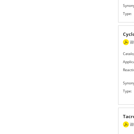
Synon
Type:
Cyc
说
Catalo
Applic
Reactiv
Synon
Type:
Tac
说