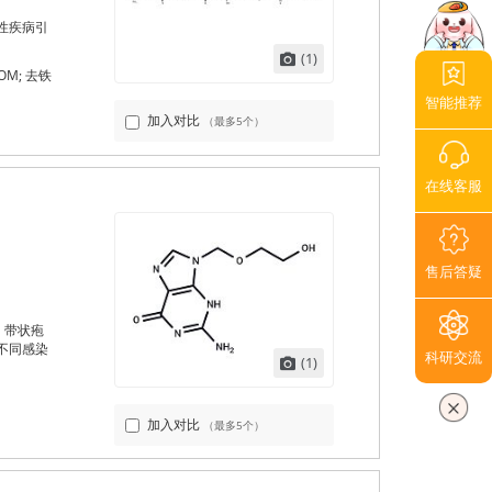
性疾病引
(1)
DFOM; 去铁
智能推荐
加入对比
（最多5个）
在线客服
售后答疑
、带状疱
不同感染
科研交流
(1)
加入对比
（最多5个）