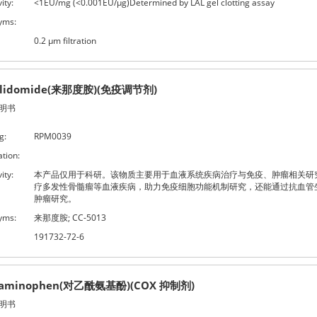
ity:
<1EU/mg (<0.001EU/μg)Determined by LAL gel clotting assay
yms:
0.2 μm filtration
alidomide(来那度胺)(免疫调节剂)
明书
g:
RPM0039
ation:
ity:
本产品仅用于科研。该物质主要用于血液系统疾病治疗与免疫、肿瘤相关研
疗多发性骨髓瘤等血液疾病，助力免疫细胞功能机制研究，还能通过抗血管
肿瘤研究。
yms:
来那度胺; CC-5013
191732-72-6
taminophen(对乙酰氨基酚)(COX 抑制剂)
明书