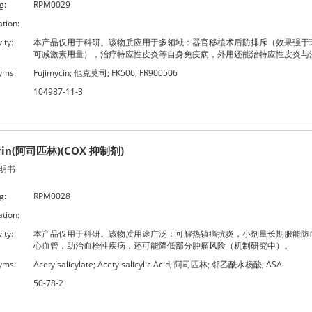
g:
RPM0029
ation:
ity:
本产品仅用于科研。该物质应用于多领域：器官移植术后防排斥（效果强于
可减激素用量），治疗特应性皮炎等自身免疫病，外用还能治特应性皮炎与
yms:
Fujimycin; 他克莫司; FK506; FR900506
104987-11-3
irin(阿司匹林)(COX 抑制剂)
明书
g:
RPM0028
ation:
ity:
本产品仅用于科研。该物质用途广泛：可解热镇痛抗炎，小剂量长期服能防
心血管，助治血栓性疾病，还可能降低部分肿瘤风险（机制研究中）。
yms:
Acetylsalicylate; Acetylsalicylic Acid; 阿司匹林; 邻乙酰水杨酸; ASA
50-78-2