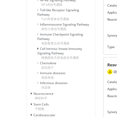
NF-kB Signaling Pathway
NF-kB信号通路
Catalo
Toll-like Receptor Signaling
Applic
Pathway
Toll 样受体信号通路
Reactiv
Inflammasome Signaling Pathway
炎性小体信号通路
Immune Checkpoint Signaling
Synon
Pathway
免疫检查点信号通路
Type:
Cell Intrinsic Innate Immunity
Signaling Pathway
细胞固有天然免疫信号通路
Chemokine
Res
趋化因子
说
Immune diseases
免疫疾病
Catalo
Infectious diseases
传染病
Applic
Neuroscience
Reactiv
神经科学
Stem Cells
干细胞
Synon
Cardiovascular