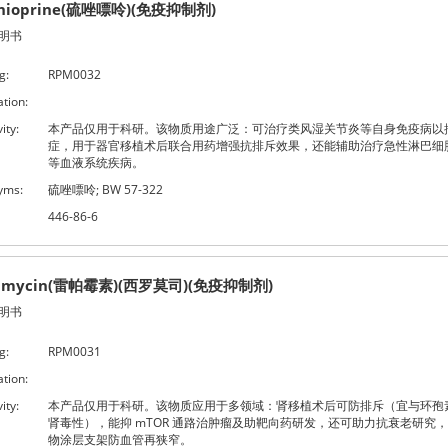
thioprine(硫唑嘌呤)(免疫抑制剂)
明书
g:
RPM0032
ation:
ity:
本产品仅用于科研。该物质用途广泛：可治疗类风湿关节炎等自身免疫病以
症，用于器官移植术后联合用药增强抗排斥效果，还能辅助治疗急性淋巴细
等血液系统疾病。
yms:
硫唑嘌呤; BW 57-322
446-86-6
amycin(雷帕霉素)(西罗莫司)(免疫抑制剂)
明书
g:
RPM0031
ation:
ity:
本产品仅用于科研。该物质应用于多领域：肾移植术后可防排斥（宜与环孢
肾毒性），能抑 mTOR 通路治肿瘤及助靶向药研发，还可助力抗衰老研究
物涂层支架防血管再狭窄。