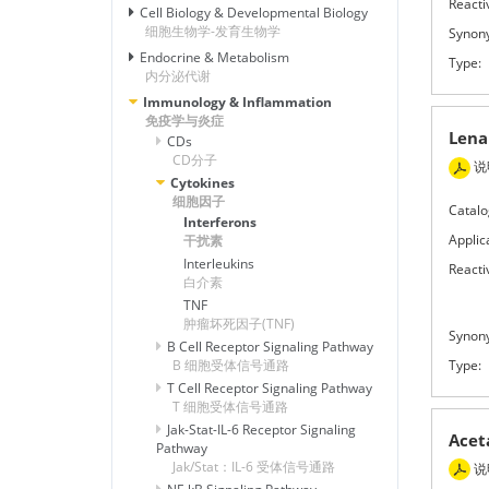
Reactiv
Cell Biology & Developmental Biology
细胞生物学-发育生物学
Synon
Endocrine & Metabolism
Type:
内分泌代谢
Immunology & Inflammation
免疫学与炎症
Len
CDs
CD分子
说
Cytokines
细胞因子
Catalo
Interferons
Applic
干扰素
Interleukins
Reactiv
白介素
TNF
肿瘤坏死因子(TNF)
Synon
B Cell Receptor Signaling Pathway
Type:
B 细胞受体信号通路
T Cell Receptor Signaling Pathway
T 细胞受体信号通路
Jak-Stat-IL-6 Receptor Signaling
Ace
Pathway
Jak/Stat：IL-6 受体信号通路
说