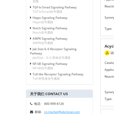
自噬
Reactiv
TGF-b-Smad Signaling Pathway
TGF-b/Smad信号通路
Synon
Hippo Signaling Pathway
Hippo信号通路
Notch Signaling Pathway
Type:
Notch信号通路
AMPK Signaling Pathway
AMPK信号通路
Acy
Jak-Stat-IL-6 Receptor Signaling
说
Pathway
Jak/Stat：IL-6 受体信号通路
Catalo
NF-kB Signaling Pathway
NF-kB信号通路
Applic
Toll-like Receptor Signaling Pathway
Reactiv
Toll 样受体信号通路
Synon
关于我们 CONTACT US
Type:
电话:
400-999-6126
邮箱:
cn.market@abclonal.com