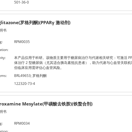
501-36-0
glitazone(罗格列酮)(PPARγ 激动剂)
明书
g:
RPM0035
ation:
ity:
本产品仅用于科研。该物质主要用于糖尿病治疗与代谢相关研究：可激活 PPA
体治疗 2 型糖尿病（尤其适合胰岛素抵抗患者），助力代谢与心血管关联机
但临床应用需评估心血管风险。
yms:
BRL49653; 罗格列酮
122320-73-4
eroxamine Mesylate(甲磺酸去铁胺)(铁螯合剂)
明书
g:
RPM0034
ation: