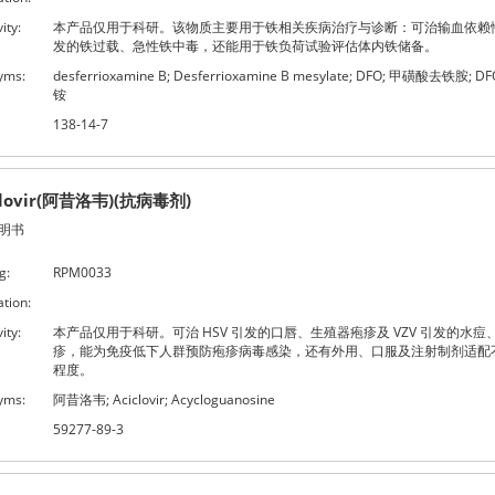
ity:
本产品仅用于科研。该物质主要用于铁相关疾病治疗与诊断：可治输血依赖
发的铁过载、急性铁中毒，还能用于铁负荷试验评估体内铁储备。
yms:
desferrioxamine B; Desferrioxamine B mesylate; DFO; 甲磺酸去铁胺; 
铵
138-14-7
clovir(阿昔洛韦)(抗病毒剂)
明书
g:
RPM0033
ation:
ity:
本产品仅用于科研。可治 HSV 引发的口唇、生殖器疱疹及 VZV 引发的水痘
疹，能为免疫低下人群预防疱疹病毒感染，还有外用、口服及注射制剂适配
程度。
yms:
阿昔洛韦; Aciclovir; Acycloguanosine
59277-89-3