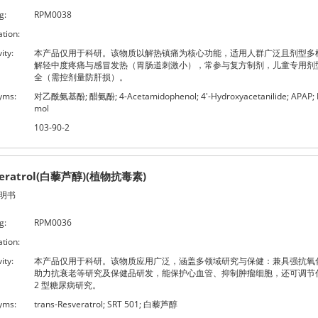
g:
RPM0038
ation:
ity:
本产品仅用于科研。该物质以解热镇痛为核心功能，适用人群广泛且剂型多
解轻中度疼痛与感冒发热（胃肠道刺激小），常参与复方制剂，儿童专用剂
全（需控剂量防肝损）。
yms:
对乙酰氨基酚; 醋氨酚; 4-Acetamidophenol; 4'-Hydroxyacetanilide; APAP; 
mol
103-90-2
veratrol(白藜芦醇)(植物抗毒素)
明书
g:
RPM0036
ation:
ity:
本产品仅用于科研。该物质应用广泛，涵盖多领域研究与保健：兼具强抗氧
助力抗衰老等研究及保健品研发，能保护心血管、抑制肿瘤细胞，还可调节
2 型糖尿病研究。
yms:
trans-Resveratrol; SRT 501; 白藜芦醇