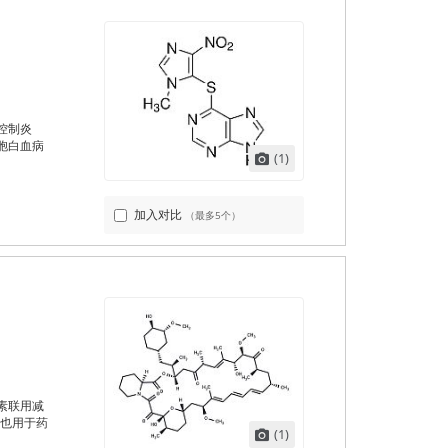
控制炎
胞白血病
(1)
加入对比
（最多5个）
素联用减
，也用于药
(1)