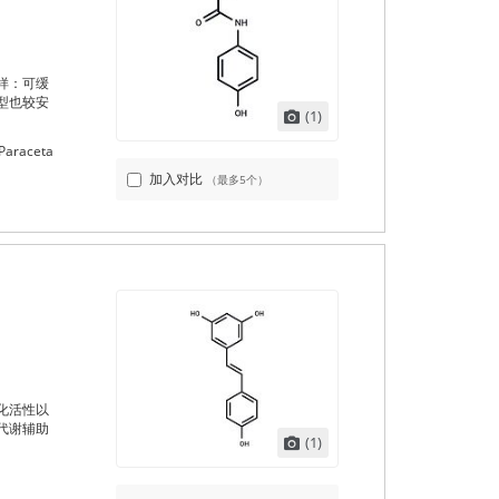
样：可缓
型也较安
(1)
Paraceta
加入对比
（最多5个）
化活性以
代谢辅助
(1)