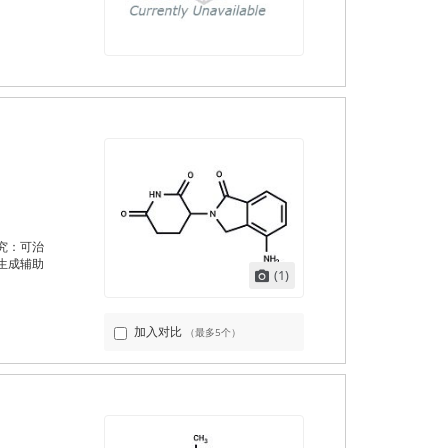
究：可治
生成辅助
(1)
加入对比
（最多5个）