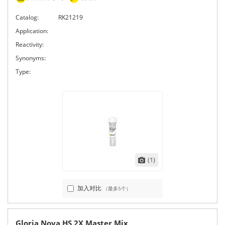
Catalog:
RK21219
Application:
Reactivity:
Synonyms:
Type:
(1)
加入对比
（最多5个）
Gloria Nova HS 2X Master Mix