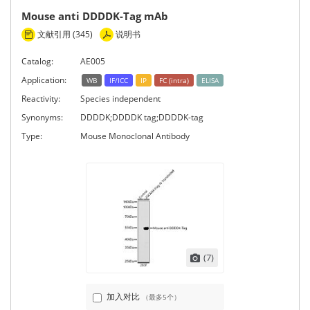
Mouse anti DDDDK-Tag mAb
文献引用 (345)
说明书
Catalog:
AE005
Application:
WB
IF/ICC
IP
FC (intra)
ELISA
Reactivity:
Species independent
Synonyms:
DDDDK;DDDDK tag;DDDDK-tag
Type:
Mouse Monoclonal Antibody
(7)
加入对比
（最多5个）