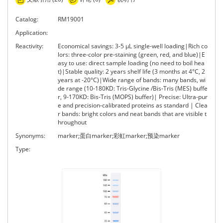
Catalog:
RM19001
Application:
Reactivity:
Economical savings: 3-5 μL single-well loading|Rich co
lors: three-color pre-staining (green, red, and blue)|E
asy to use: direct sample loading (no need to boil hea
t)|Stable quality: 2 years shelf life (3 months at 4°C, 2
years at -20°C)|Wide range of bands: many bands, wi
de range (10-180KD: Tris-Glycine /Bis-Tris (MES) buffe
r, 9-170KD: Bis-Tris (MOPS) buffer)| Precise: Ultra-pur
e and precision-calibrated proteins as standard | Clea
r bands: bright colors and neat bands that are visible t
hroughout
Synonyms:
marker;蛋白marker;彩虹marker;预染marker
Type: