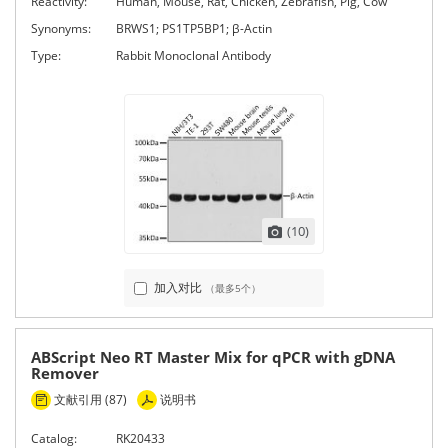
Reactivity:
Human, Mouse, Rat, Chicken, Zebrafish, Pig, Cow
Synonyms:
BRWS1; PS1TP5BP1; β-Actin
Type:
Rabbit Monoclonal Antibody
(10)
加入对比
（最多5个）
ABScript Neo RT Master Mix for qPCR with gDNA
Remover
文献引用 (87)
说明书
Catalog:
RK20433