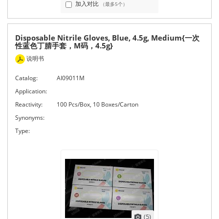
加入对比
（最多5个）
Disposable Nitrile Gloves, Blue, 4.5g, Medium{一次
性蓝色丁腈手套，M码，4.5g}
说明书
Catalog:
AI09011M
Application:
Reactivity:
100 Pcs/Box, 10 Boxes/Carton
Synonyms:
Type:
(5)