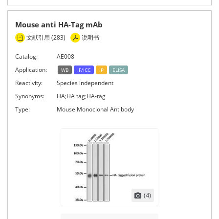
Mouse anti HA-Tag mAb
文献引用 (283)
说明书
Catalog:
AE008
Application:
WB
IF/ICC
IP
ELISA
Reactivity:
Species independent
Synonyms:
HA;HA tag;HA-tag
Type:
Mouse Monoclonal Antibody
(4)