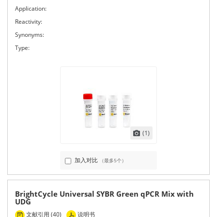
Application:
Reactivity:
Synonyms:
Type:
(1)
加入对比
（最多5个）
BrightCycle Universal SYBR Green qPCR Mix with
UDG
文献引用 (40)
说明书