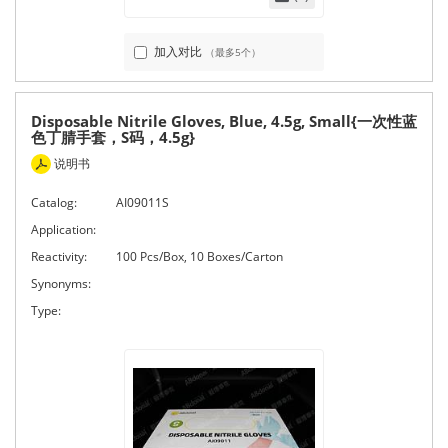
加入对比
（最多5个）
Disposable Nitrile Gloves, Blue, 4.5g, Small{一次性蓝
色丁腈手套，S码，4.5g}
说明书
Catalog:
AI09011S
Application:
Reactivity:
100 Pcs/Box, 10 Boxes/Carton
Synonyms:
Type: