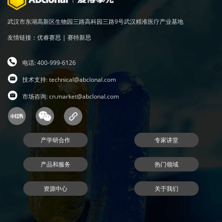
武汉市东湖高新区生物园三路高科园三路9号武汉精准医疗产业基地
友情链接：
优睿赛思
|
赛特新思
电话: 400-999-6126
技术支持:
technical@abclonal.com
市场咨询:
cn.market@abclonal.com
产学研合作
专家讲堂
产品和服务
热门领域
资源中心
关于我们