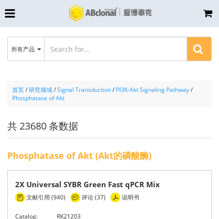
所有产品
首页
/
研究领域
/
Signal Transduction
/
PI3K-Akt Signaling Pathway
/
Phosphatase of Akt
共 23680 条数据
Phosphatase of Akt (Akt的磷酸酶)
2X Universal SYBR Green Fast qPCR Mix
文献引用 (940)
评论 (37)
说明书
Catalog:
RK21203