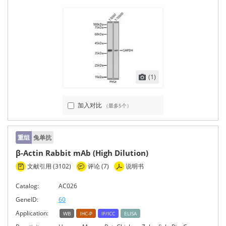
(1)
加入对比
（最多5个）
重组
兔单抗
β-Actin Rabbit mAb (High Dilution)
文献引用 (3102)
评论 (7)
说明书
Catalog:
AC026
GeneID:
60
Application:
WB
IHC-P
IF/ICC
ELISA