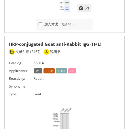
(2)
加入对比
（最多5个）
HRP-conjugated Goat anti-Rabbit IgG (H+L)
文献引用 (2467)
说明书
Catalog:
AS014
Application:
WB
IHC-P
ELISA
DB
Reactivity:
Rabbit
Synonyms:
Type:
Goat