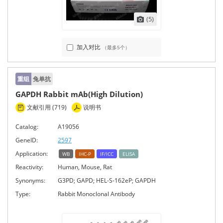
(5)
加入对比
（最多5个）
重组
兔单抗
GAPDH Rabbit mAb(High Dilution)
文献引用 (719)
说明书
Catalog:
A19056
GeneID:
2597
Application:
WB
IHC-P
IF/ICC
ELISA
Reactivity:
Human, Mouse, Rat
Synonyms:
G3PD; GAPD; HEL-S-162eP; GAPDH
Type:
Rabbit Monoclonal Antibody