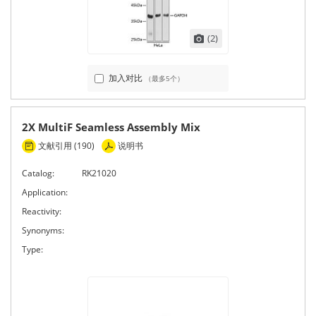
(2)
加入对比
（最多5个）
2X MultiF Seamless Assembly Mix
文献引用 (190)
说明书
Catalog:
RK21020
Application:
Reactivity:
Synonyms:
Type: