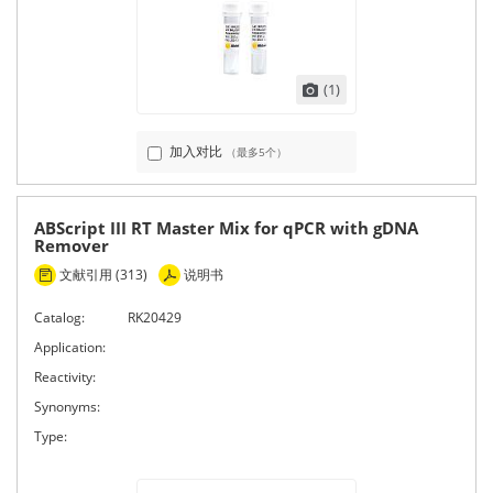
(1)
加入对比
（最多5个）
ABScript III RT Master Mix for qPCR with gDNA
Remover
文献引用 (313)
说明书
Catalog:
RK20429
Application:
Reactivity:
Synonyms:
Type: