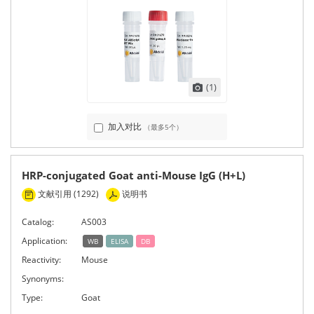
(1)
加入对比
（最多5个）
HRP-conjugated Goat anti-Mouse IgG (H+L)
文献引用 (1292)
说明书
Catalog:
AS003
Application:
WB
ELISA
DB
Reactivity:
Mouse
Synonyms:
Type:
Goat