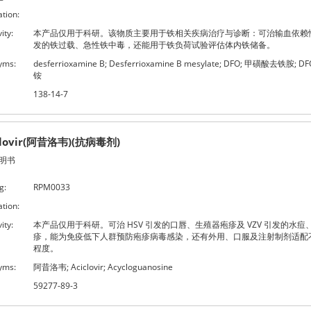
ation:
ity:
本产品仅用于科研。该物质主要用于铁相关疾病治疗与诊断：可治输血依赖
发的铁过载、急性铁中毒，还能用于铁负荷试验评估体内铁储备。
yms:
desferrioxamine B; Desferrioxamine B mesylate; DFO; 甲磺酸去铁胺; 
铵
138-14-7
clovir(阿昔洛韦)(抗病毒剂)
明书
g:
RPM0033
ation:
ity:
本产品仅用于科研。可治 HSV 引发的口唇、生殖器疱疹及 VZV 引发的水痘
疹，能为免疫低下人群预防疱疹病毒感染，还有外用、口服及注射制剂适配
程度。
yms:
阿昔洛韦; Aciclovir; Acycloguanosine
59277-89-3