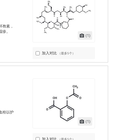
环孢素，
湿疹。
(1)
加入对比
（最多5个）
血栓以护
(1)
加入对比
（最多5个）