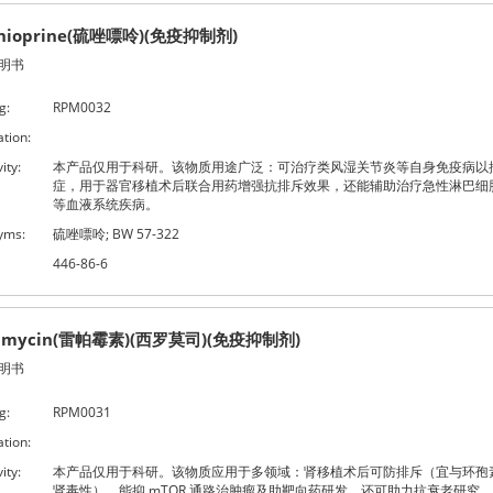
thioprine(硫唑嘌呤)(免疫抑制剂)
明书
g:
RPM0032
ation:
ity:
本产品仅用于科研。该物质用途广泛：可治疗类风湿关节炎等自身免疫病以
症，用于器官移植术后联合用药增强抗排斥效果，还能辅助治疗急性淋巴细
等血液系统疾病。
yms:
硫唑嘌呤; BW 57-322
446-86-6
amycin(雷帕霉素)(西罗莫司)(免疫抑制剂)
明书
g:
RPM0031
ation:
ity:
本产品仅用于科研。该物质应用于多领域：肾移植术后可防排斥（宜与环孢
肾毒性），能抑 mTOR 通路治肿瘤及助靶向药研发，还可助力抗衰老研究