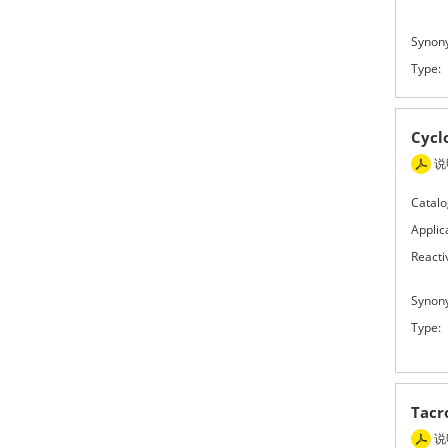
Synon
Type:
Cyc
说
Catalo
Applic
Reactiv
Synon
Type:
Tac
说