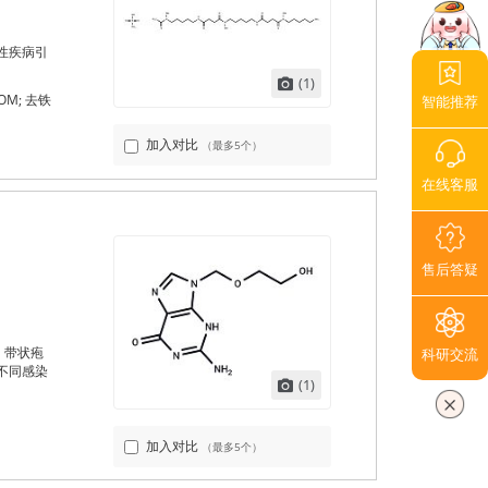
性疾病引
(1)
DFOM; 去铁
智能推荐
加入对比
（最多5个）
在线客服
售后答疑
、带状疱
科研交流
不同感染
(1)
加入对比
（最多5个）