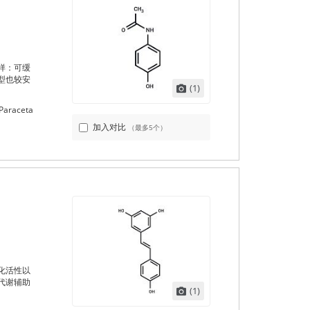
样：可缓
型也较安
(1)
Paraceta
加入对比
（最多5个）
化活性以
代谢辅助
(1)