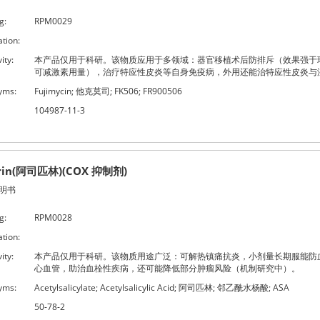
g:
RPM0029
ation:
ity:
本产品仅用于科研。该物质应用于多领域：器官移植术后防排斥（效果强于
可减激素用量），治疗特应性皮炎等自身免疫病，外用还能治特应性皮炎与
yms:
Fujimycin; 他克莫司; FK506; FR900506
104987-11-3
irin(阿司匹林)(COX 抑制剂)
明书
g:
RPM0028
ation:
ity:
本产品仅用于科研。该物质用途广泛：可解热镇痛抗炎，小剂量长期服能防
心血管，助治血栓性疾病，还可能降低部分肿瘤风险（机制研究中）。
yms:
Acetylsalicylate; Acetylsalicylic Acid; 阿司匹林; 邻乙酰水杨酸; ASA
50-78-2