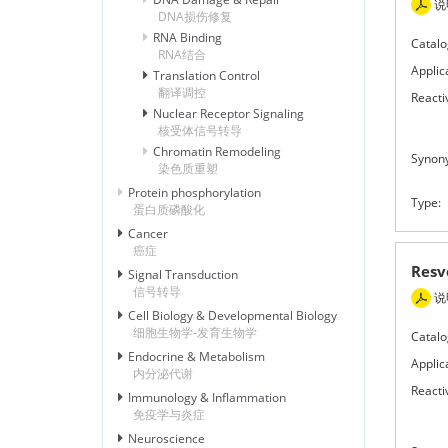
说
DNA损伤修复
RNA Binding
Catalo
RNA结合
Applic
Translation Control
翻译调控
Reactiv
Nuclear Receptor Signaling
核受体信号转导
Chromatin Remodeling
Synon
染色质重塑
Protein phosphorylation
Type:
蛋白质磷酸化
Cancer
癌症
Res
Signal Transduction
信号转导
说
Cell Biology & Developmental Biology
细胞生物学-发育生物学
Catalo
Endocrine & Metabolism
Applic
内分泌代谢
Reactiv
Immunology & Inflammation
免疫学与炎症
Neuroscience