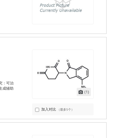
究：可治
生成辅助
(1)
加入对比
（最多5个）