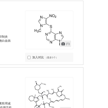
控制炎
胞白血病
(1)
加入对比
（最多5个）
素联用减
，也用于药