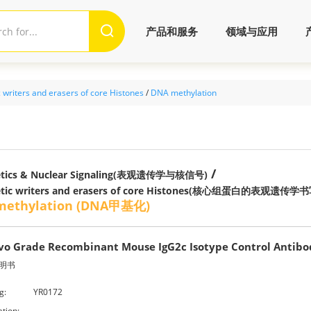
产品和服务
领域与应用
 writers and erasers of core Histones
/
DNA methylation
/
etics & Nuclear Signaling(表观遗传学与核信号)
etic writers and erasers of core Histones(核心组蛋白的表观遗
methylation (DNA甲基化)
ivo Grade Recombinant Mouse IgG2c Isotype Control Antibo
明书
g:
YR0172
ation: