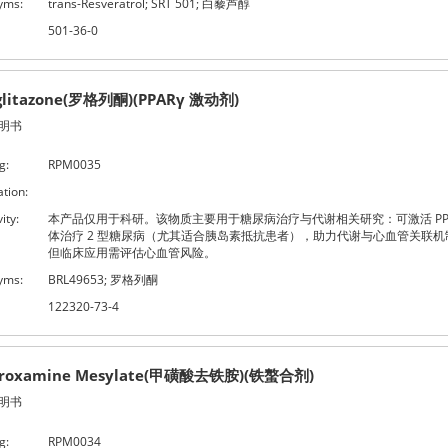
yms:
trans-Resveratrol; SRT 501; 白藜芦醇
501-36-0
glitazone(罗格列酮)(PPARγ 激动剂)
明书
g:
RPM0035
ation:
ity:
本产品仅用于科研。该物质主要用于糖尿病治疗与代谢相关研究：可激活 PPA
体治疗 2 型糖尿病（尤其适合胰岛素抵抗患者），助力代谢与心血管关联机
但临床应用需评估心血管风险。
yms:
BRL49653; 罗格列酮
122320-73-4
eroxamine Mesylate(甲磺酸去铁胺)(铁螯合剂)
明书
g:
RPM0034