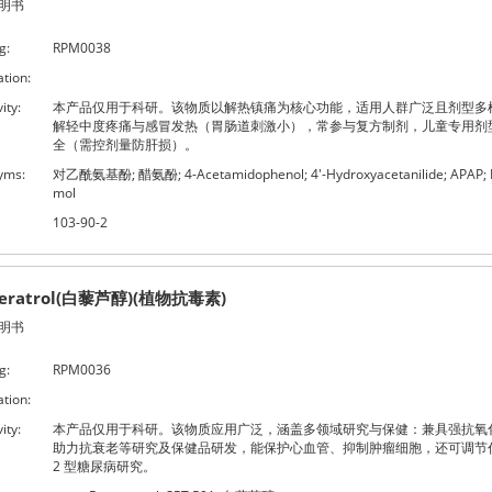
明书
g:
RPM0038
ation:
ity:
本产品仅用于科研。该物质以解热镇痛为核心功能，适用人群广泛且剂型多
解轻中度疼痛与感冒发热（胃肠道刺激小），常参与复方制剂，儿童专用剂
全（需控剂量防肝损）。
yms:
对乙酰氨基酚; 醋氨酚; 4-Acetamidophenol; 4'-Hydroxyacetanilide; APAP; 
mol
103-90-2
veratrol(白藜芦醇)(植物抗毒素)
明书
g:
RPM0036
ation:
ity:
本产品仅用于科研。该物质应用广泛，涵盖多领域研究与保健：兼具强抗氧
助力抗衰老等研究及保健品研发，能保护心血管、抑制肿瘤细胞，还可调节
2 型糖尿病研究。