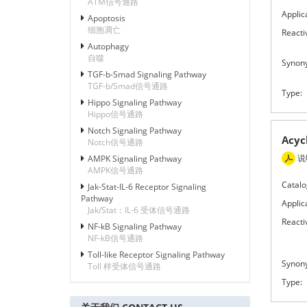
ATM信号通路
Applic
Apoptosis
细胞凋亡
Reactiv
Autophagy
自噬
Synon
TGF-b-Smad Signaling Pathway
TGF-b/Smad信号通路
Type:
Hippo Signaling Pathway
Hippo信号通路
Notch Signaling Pathway
Acy
Notch信号通路
说
AMPK Signaling Pathway
AMPK信号通路
Catalo
Jak-Stat-IL-6 Receptor Signaling
Pathway
Applic
Jak/Stat：IL-6 受体信号通路
Reactiv
NF-kB Signaling Pathway
NF-kB信号通路
Toll-like Receptor Signaling Pathway
Synon
Toll 样受体信号通路
Type: