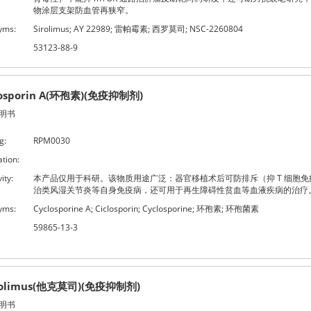
物涂层支架防血管再狭窄。
yms:
Sirolimus; AY 22989; 雷帕霉素; 西罗莫司; NSC-2260804
53123-88-9
losporin A(环孢素)(免疫抑制剂)
明书
g:
RPM0030
ation:
ity:
本产品仅用于科研。该物质用途广泛：器官移植术后可防排斥（抑 T 细胞免
治类风湿关节炎等自身免疫病，还可用于再生障碍性贫血等血液疾病的治疗
yms:
Cyclosporine A; Ciclosporin; Cyclosporine; 环孢素; 环孢菌素
59865-13-3
rolimus(他克莫司)(免疫抑制剂)
明书