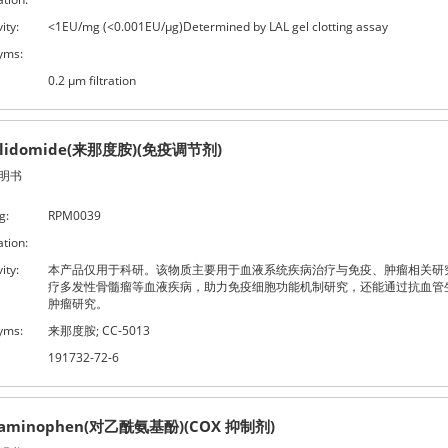
ity:
<1EU/mg (<0.001EU/μg)Determined by LAL gel clotting assay
yms:
0.2 μm filtration
alidomide(来那度胺)(免疫调节剂)
明书
g:
RPM0039
ation:
ity:
本产品仅用于科研。该物质主要用于血液系统疾病治疗与免疫、肿瘤相关研
疗多发性骨髓瘤等血液疾病，助力免疫细胞功能机制研究，还能通过抗血管
肿瘤研究。
yms:
来那度胺; CC-5013
191732-72-6
taminophen(对乙酰氨基酚)(COX 抑制剂)