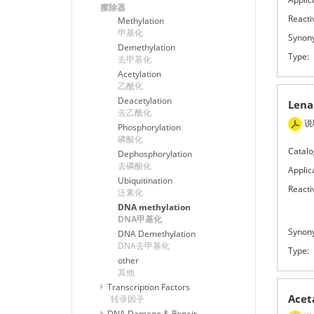
擦除器
Reactiv
Methylation
甲基化
Synon
Demethylation
Type:
去甲基化
Acetylation
乙酰化
Deacetylation
Len
去乙酰化
说
Phosphorylation
磷酸化
Catalo
Dephosphorylation
去磷酸化
Applic
Ubiquitination
Reactiv
泛素化
DNA methylation
DNA甲基化
Synon
DNA Demethylation
DNA去甲基化
Type:
other
其他
Transcription Factors
Ace
转录因子
DNA Damage & Repair