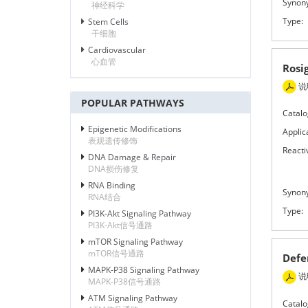
Synon
神经科学
Type:
Stem Cells
干细胞
Cardiovascular
心血管
Rosi
说
POPULAR PATHWAYS
Catalo
Epigenetic Modifications
Applic
表观遗传修饰
Reactiv
DNA Damage & Repair
DNA损伤修复
RNA Binding
Synon
RNA结合
Type:
PI3K-Akt Signaling Pathway
PI3K-Akt信号通路
mTOR Signaling Pathway
mTOR信号通路
Def
MAPK-P38 Signaling Pathway
说
MAPK-P38信号通路
ATM Signaling Pathway
Catalo