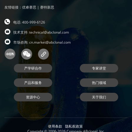
友情链接：
优睿赛思
|
赛特新思
电话: 400-999-6126
技术支持:
technical@abclonal.com
市场咨询:
cn.market@abclonal.com
产学研合作
专家讲堂
产品和服务
热门领域
资源中心
关于我们
使用条款
隐私权政策
Copyright © 2006-2026 Company ABclonal, Inc.