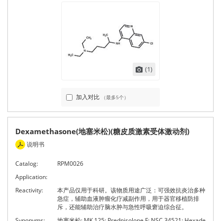
(1)
加入对比
（最多5个）
Dexamethasone(地塞米松)(糖皮质激素受体激动剂)
说明书
Catalog:
RPM0026
Application:
Reactivity:
本产品仅用于科研。该物质用途广泛：可强效抗炎治多种
急症，辅助血液肿瘤化疗减副作用，用于器官移植防排
斥，还能辅助治疗脑水肿与急性呼吸窘迫综合征。
Synonyms:
地塞米松; MK 125; Prednisolone F; NSC 34521; Hexade