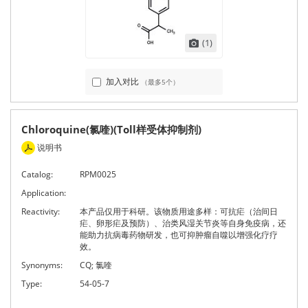
(1)
加入对比
（最多5个）
Chloroquine(氯喹)(Toll样受体抑制剂)
说明书
Catalog:
RPM0025
Application:
Reactivity:
本产品仅用于科研。该物质用途多样：可抗疟（治间日
疟、卵形疟及预防）、治类风湿关节炎等自身免疫病，还
能助力抗病毒药物研发，也可抑肿瘤自噬以增强化疗疗
效。
Synonyms:
CQ; 氯喹
Type:
54-05-7