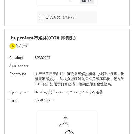
(1)
加入对比
（最多5个）
Ibuprofen(布洛芬)(COX 抑制剂)
说明书
Catalog:
RPM0027
Application:
Reactivity:
本产品仅用于科研。该物质可解热镇痛（缓轻中度痛、退
感冒流感热），能抗炎以缓解炎症性关节病症状，还作为
OTC 药广泛用于日常止痛，短期使用安全性较高。
Synonyms:
Brufen; (±)-Ibuprofe; Motrin; Advil; 布洛芬
Type:
15687-27-1