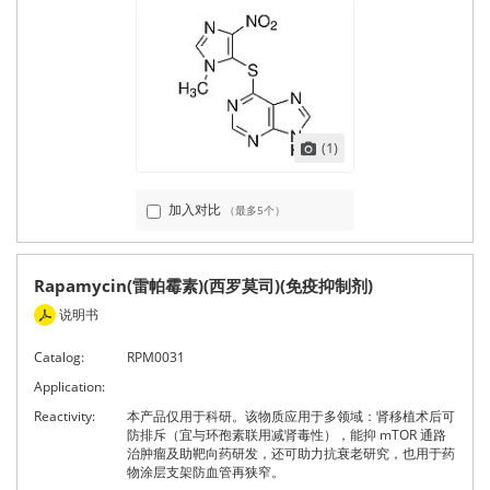
(1)
加入对比
（最多5个）
Rapamycin(雷帕霉素)(西罗莫司)(免疫抑制剂)
说明书
Catalog:
RPM0031
Application:
Reactivity:
本产品仅用于科研。该物质应用于多领域：肾移植术后可
防排斥（宜与环孢素联用减肾毒性），能抑 mTOR 通路
治肿瘤及助靶向药研发，还可助力抗衰老研究，也用于药
物涂层支架防血管再狭窄。