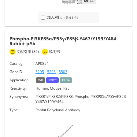
加入对比
（最多5个）
Phospho-PI3KP85α/P55γ/P85β-Y467/Y199/Y464
Rabbit pAb
文献引用 (86)
说明书
Catalog:
AP0854
GeneID:
5295
5296
8503
Application:
WB
IF/ICC
ELISA
Reactivity:
Human, Mouse, Rat
Synonyms:
PIK3R1/PIK3R2/PIK3R3; Phospho-PI3KP85α/P55γ/P85β-
Y467/Y199/Y464
Type:
Rabbit Polyclonal Antibody