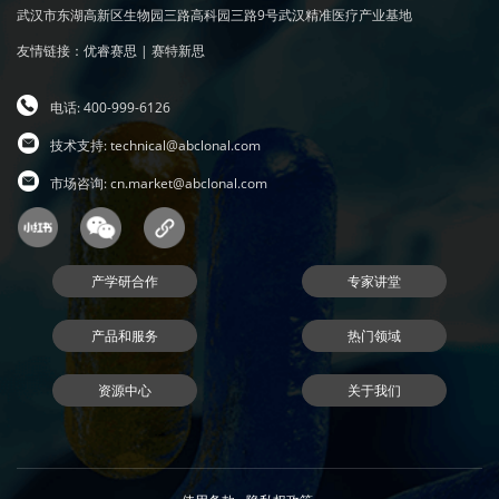
武汉市东湖高新区生物园三路高科园三路9号武汉精准医疗产业基地
友情链接：
优睿赛思
|
赛特新思
电话: 400-999-6126
技术支持:
technical@abclonal.com
市场咨询:
cn.market@abclonal.com
产学研合作
专家讲堂
产品和服务
热门领域
资源中心
关于我们