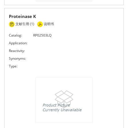
Proteinase K
文献引用 (1)
说明书
Catalog:
RP02503LQ
Application:
Reactivity:
Synonyms:
Type: