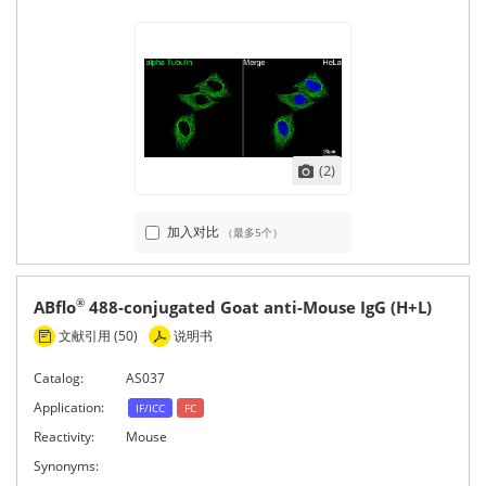
(2)
加入对比
（最多5个）
ABflo
488-conjugated Goat anti-Mouse IgG (H+L)
®
文献引用 (50)
说明书
Catalog:
AS037
Application:
IF/ICC
FC
Reactivity:
Mouse
Synonyms: