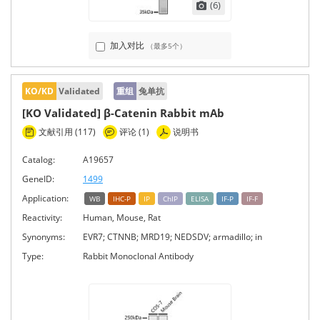
(6)
加入对比
（最多5个）
KO/KD
Validated
重组
兔单抗
[KO Validated] β-Catenin Rabbit mAb
文献引用 (117)
评论 (1)
说明书
Catalog:
A19657
GeneID:
1499
Application:
WB
IHC-P
IP
ChIP
ELISA
IF-P
IF-F
Reactivity:
Human, Mouse, Rat
Synonyms:
EVR7; CTNNB; MRD19; NEDSDV; armadillo; in
Type:
Rabbit Monoclonal Antibody