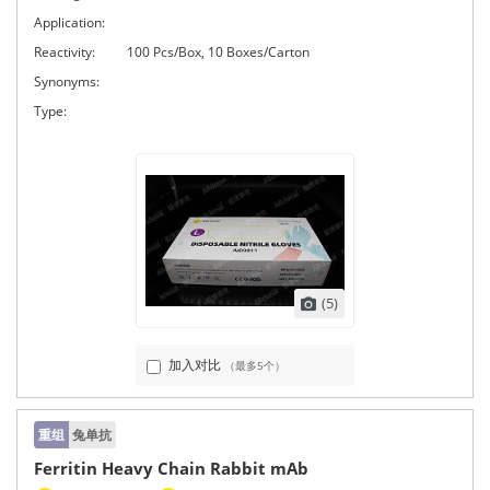
Application:
Reactivity:
100 Pcs/Box, 10 Boxes/Carton
Synonyms:
Type:
(5)
加入对比
（最多5个）
重组
兔单抗
Ferritin Heavy Chain Rabbit mAb