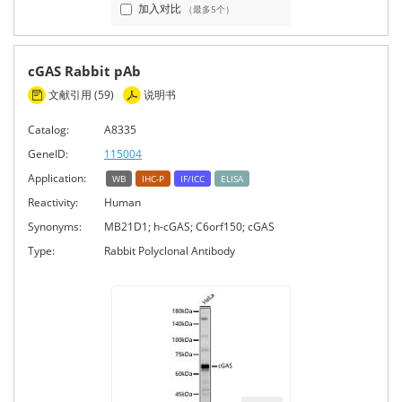
加入对比
（最多5个）
cGAS Rabbit pAb
文献引用 (59)
说明书
Catalog:
A8335
GeneID:
115004
Application:
WB
IHC-P
IF/ICC
ELISA
Reactivity:
Human
Synonyms:
MB21D1; h-cGAS; C6orf150; cGAS
Type:
Rabbit Polyclonal Antibody