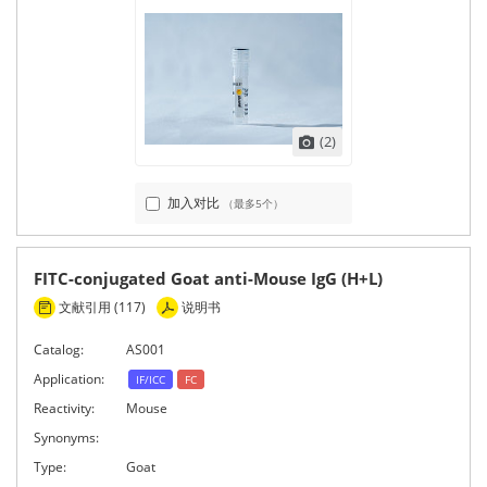
(2)
加入对比
（最多5个）
FITC-conjugated Goat anti-Mouse IgG (H+L)
文献引用 (117)
说明书
Catalog:
AS001
Application:
IF/ICC
FC
Reactivity:
Mouse
Synonyms:
Type:
Goat