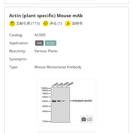
Actin (plant specific) Mouse mAb
文献引用 (115)
评论 (1)
说明书
Catalog:
AC009
Application:
WB
ELISA
Reactivity:
Various Plants
Synonyms:
Type:
Mouse Monoclonal Antibody
(2)