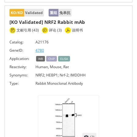
KO/KD
Validated
重组
兔单抗
[KO Validated] NRF2 Rabbit mAb
文献引用 (43)
评论 (3)
说明书
Catalog:
A21176
GeneID:
4780
Application:
WB
ChIP
ELISA
Reactivity:
Human, Mouse, Rat
Synonyms:
NRF2; HEBP1; Nrf-2; IMDDHH
Type:
Rabbit Monoclonal Antibody
(3)