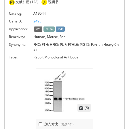
文献引用 (128)
说明书
Catalog:
A19544
GeneID:
2495
Application:
WB
ELISA
IF-P
Reactivity:
Human, Mouse, Rat
Synonyms:
FHC; FTH; HFE5; PLIF; FTHL6; PIG15; Ferritin Heavy Ch
ain
Type:
Rabbit Monoclonal Antibody
(5)
加入对比
（最多5个）