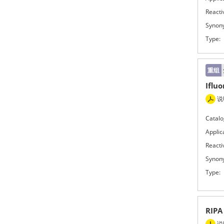
Reactiv
Synon
Type:
重组
Iflu
说
Catalo
Applic
Reactiv
Synon
Type:
RIPA
说