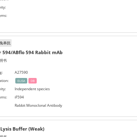
ity:
yms:
兔单抗
or 594/ABflo 594 Rabbit mAb
明书
g:
A27590
ation:
ELISA
DB
ity:
Independent species
yms:
iF594
Rabbit Monoclonal Antibody
 Lysis Buffer (Weak)
明书