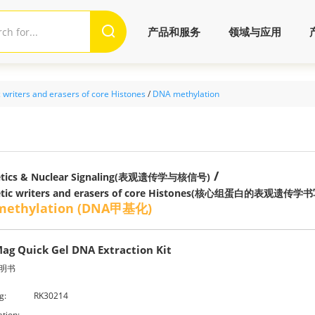
产品和服务
领域与应用
 writers and erasers of core Histones
/
DNA methylation
/
etics & Nuclear Signaling(表观遗传学与核信号)
etic writers and erasers of core Histones(核心组蛋白的表观遗
methylation (DNA甲基化)
ag Quick Gel DNA Extraction Kit
明书
g:
RK30214
ation: