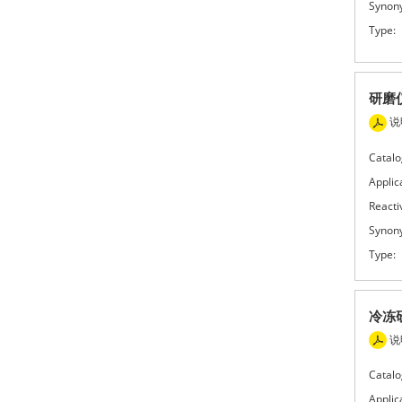
Synon
Type:
研磨
说
Catalo
Applic
Reactiv
Synon
Type:
冷冻
说
Catalo
Applic