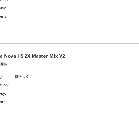
ity:
yms:
ia Nova HS 2X Master Mix V2
明书
g:
RK20731
ation:
ity:
yms: