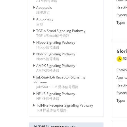
ATM信号通路
Reactiv
Apoptosis
细胞凋亡
Synon
Autophagy
Type:
自噬
TGF-b-Smad Signaling Pathway
TGF-b/Smad信号通路
Hippo Signaling Pathway
Hippo信号通路
Glor
Notch Signaling Pathway
说
Notch信号通路
AMPK Signaling Pathway
Catalo
AMPK信号通路
Jak-Stat-IL-6 Receptor Signaling
Applic
Pathway
Reactiv
Jak/Stat：IL-6 受体信号通路
Synon
NF-kB Signaling Pathway
NF-kB信号通路
Type:
Toll-like Receptor Signaling Pathway
Toll 样受体信号通路