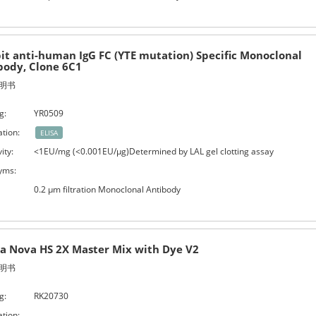
it anti-human IgG FC (YTE mutation) Specific Monoclonal
body, Clone 6C1
明书
g:
YR0509
ation:
ELISA
ity:
<1EU/mg (<0.001EU/μg)Determined by LAL gel clotting assay
yms:
0.2 μm filtration Monoclonal Antibody
ia Nova HS 2X Master Mix with Dye V2
明书
g:
RK20730
ation: