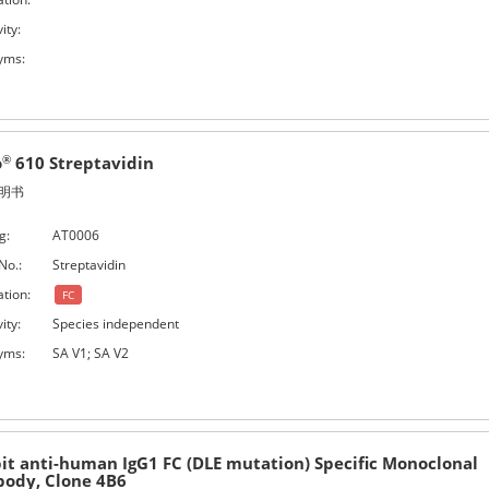
ity:
yms:
o
610 Streptavidin
®
明书
g:
AT0006
No.:
Streptavidin
ation:
FC
ity:
Species independent
yms:
SA V1; SA V2
it anti-human IgG1 FC (DLE mutation) Specific Monoclonal
body, Clone 4B6