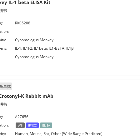
ey IL-1 beta ELISA Kit
明书
g:
RK05208
ation:
ity:
Cynomologus Monkey
yms:
IL-1; IL1F2; IL1beta; IL1-BETA; IL1β
Cynomologus Monkey
兔单抗
Crotonyl-K Rabbit mAb
明书
g:
A27656
ation:
WB
IF/ICC
ELISA
ity:
Human, Mouse, Rat, Other (Wide Range Predicted)