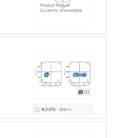
(1)
加入对比
（最多5个）