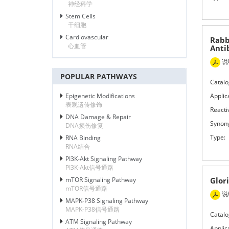
神经科学
Stem Cells
干细胞
Cardiovascular
Rabb
心血管
Anti
说
POPULAR PATHWAYS
Catalo
Applic
Epigenetic Modifications
表观遗传修饰
Reactiv
DNA Damage & Repair
Synon
DNA损伤修复
Type:
RNA Binding
RNA结合
PI3K-Akt Signaling Pathway
PI3K-Akt信号通路
mTOR Signaling Pathway
Glor
mTOR信号通路
说
MAPK-P38 Signaling Pathway
MAPK-P38信号通路
Catalo
ATM Signaling Pathway
Applic