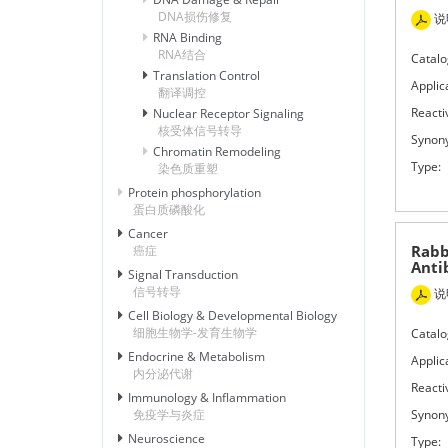
DNA损伤修复
说
RNA Binding
RNA结合
Catalo
Translation Control
Applic
翻译调控
Reactiv
Nuclear Receptor Signaling
核受体信号转导
Synon
Chromatin Remodeling
Type:
染色质重塑
Protein phosphorylation
蛋白质磷酸化
Cancer
Rabb
癌症
Anti
Signal Transduction
信号转导
说
Cell Biology & Developmental Biology
细胞生物学-发育生物学
Catalo
Endocrine & Metabolism
Applic
内分泌代谢
Reactiv
Immunology & Inflammation
Synon
免疫学与炎症
Neuroscience
Type: