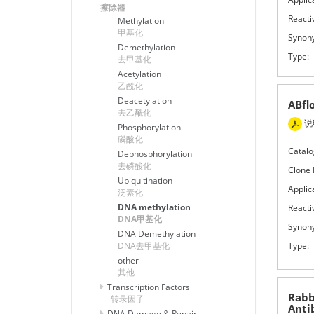
擦除器
Reactiv
Methylation
甲基化
Synon
Demethylation
Type:
去甲基化
Acetylation
乙酰化
Deacetylation
ABfl
去乙酰化
说
Phosphorylation
磷酸化
Catalo
Dephosphorylation
去磷酸化
Clone 
Ubiquitination
Applic
泛素化
DNA methylation
Reactiv
DNA甲基化
Synon
DNA Demethylation
Type:
DNA去甲基化
other
其他
Transcription Factors
Rabb
转录因子
Anti
DNA Damage & Repair