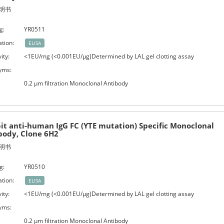
明书
g:
YR0511
ation:
ELISA
ity:
<1EU/mg (<0.001EU/μg)Determined by LAL gel clotting assay
yms:
0.2 μm filtration Monoclonal Antibody
it anti-human IgG FC (YTE mutation) Specific Monoclonal
body, Clone 6H2
明书
g:
YR0510
ation:
ELISA
ity:
<1EU/mg (<0.001EU/μg)Determined by LAL gel clotting assay
yms:
0.2 μm filtration Monoclonal Antibody