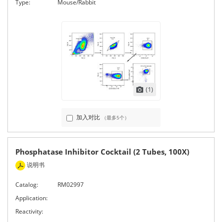
Type:
Mouse/Rabbit
(1)
加入对比
（最多5个）
Phosphatase Inhibitor Cocktail (2 Tubes, 100X)
说明书
Catalog:
RM02997
Application:
Reactivity: