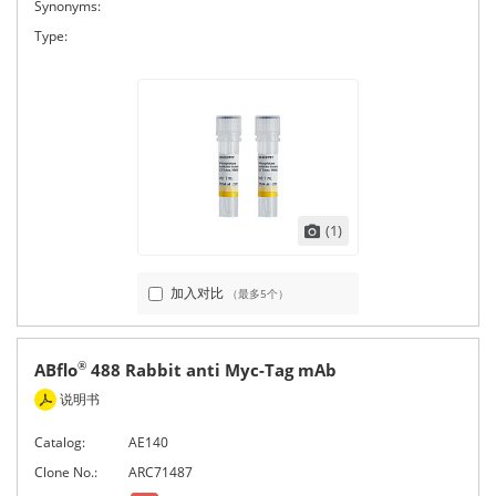
Synonyms:
Type:
(1)
加入对比
（最多5个）
ABflo
488 Rabbit anti Myc-Tag mAb
®
说明书
Catalog:
AE140
Clone No.:
ARC71487