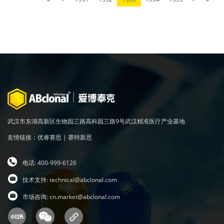
武汉市东湖高新区生物园三路高科园三路9号武汉精准医疗产业基地
友情链接：
优睿赛思
|
赛特新思
电话: 400-999-6126
技术支持:
technical@abclonal.com
市场咨询:
cn.market@abclonal.com