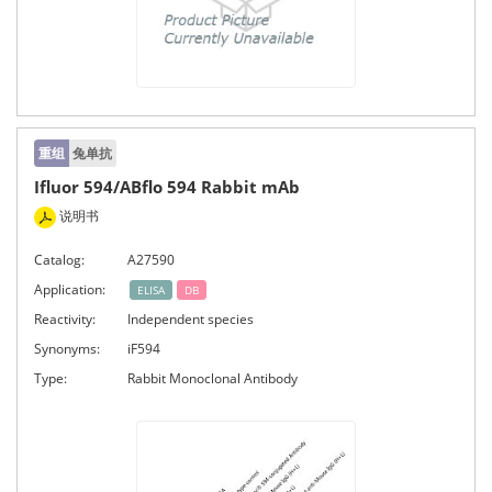
重组
兔单抗
Ifluor 594/ABflo 594 Rabbit mAb
说明书
Catalog:
A27590
Application:
ELISA
DB
Reactivity:
Independent species
Synonyms:
iF594
Type:
Rabbit Monoclonal Antibody