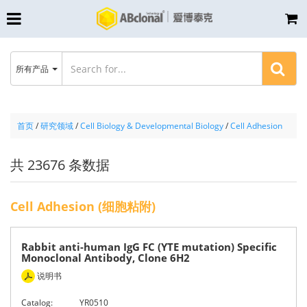
所有产品
首页
/
研究领域
/
Cell Biology & Developmental Biology
/
Cell Adhesion
共 23676 条数据
Cell Adhesion (细胞粘附)
Rabbit anti-human IgG FC (YTE mutation) Specific
Monoclonal Antibody, Clone 6H2
说明书
Catalog:
YR0510