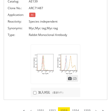
Catalog:
AE139
Clone No.:
ARC71487
Application:
FC
Reactivity:
Species independent
Synonyms:
Myc;Myc tag;Myc-tag
Type:
Rabbit Monoclonal Antibody
(2)
加入对比
（最多5个）
1551
1552
1553
1554
1555