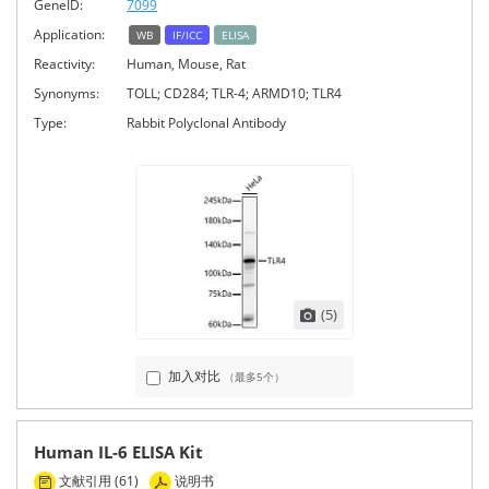
GeneID:
7099
Application:
WB
IF/ICC
ELISA
Reactivity:
Human, Mouse, Rat
Synonyms:
TOLL; CD284; TLR-4; ARMD10; TLR4
Type:
Rabbit Polyclonal Antibody
(5)
加入对比
（最多5个）
Human IL-6 ELISA Kit
文献引用 (61)
说明书