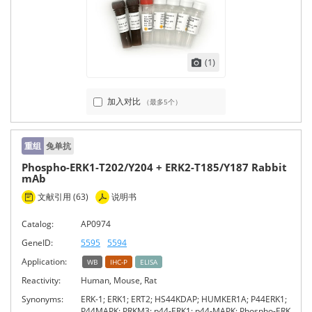
(1)
加入对比
（最多5个）
重组
兔单抗
Phospho-ERK1-T202/Y204 + ERK2-T185/Y187 Rabbit
mAb
文献引用 (63)
说明书
Catalog:
AP0974
GeneID:
5595
5594
Application:
WB
IHC-P
ELISA
Reactivity:
Human, Mouse, Rat
Synonyms:
ERK-1; ERK1; ERT2; HS44KDAP; HUMKER1A; P44ERK1;
P44MAPK; PRKM3; p44-ERK1; p44-MAPK; Phospho-ERK