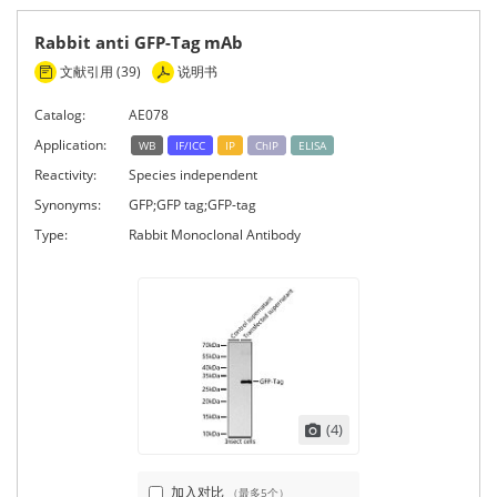
Rabbit anti GFP-Tag mAb
文献引用 (39)
说明书
Catalog:
AE078
Application:
WB
IF/ICC
IP
ChIP
ELISA
Reactivity:
Species independent
Synonyms:
GFP;GFP tag;GFP-tag
Type:
Rabbit Monoclonal Antibody
(4)
加入对比
（最多5个）