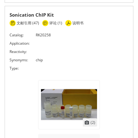
Sonication ChIP Kit
文献引用 (47)
评论 (1)
说明书
Catalog:
RK20258
Application:
Reactivity:
Synonyms:
chip
Type:
(2)