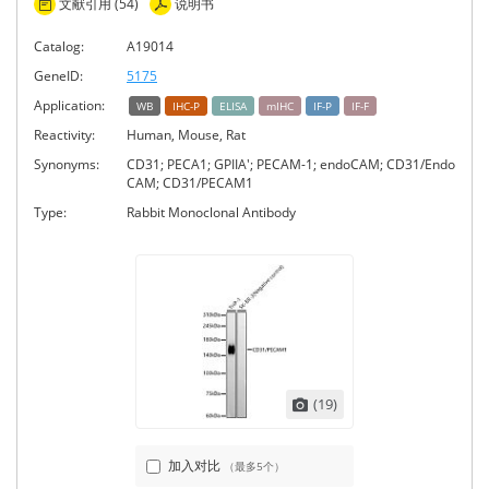
文献引用 (54)
说明书
Catalog:
A19014
GeneID:
5175
Application:
WB
IHC-P
ELISA
mIHC
IF-P
IF-F
Reactivity:
Human, Mouse, Rat
Synonyms:
CD31; PECA1; GPIIA'; PECAM-1; endoCAM; CD31/Endo
CAM; CD31/PECAM1
Type:
Rabbit Monoclonal Antibody
(19)
加入对比
（最多5个）