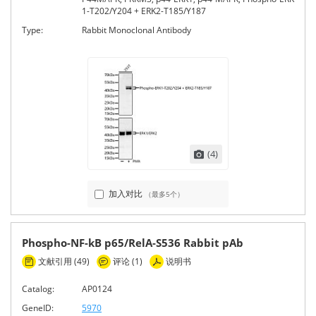
1-T202/Y204 + ERK2-T185/Y187
Type:
Rabbit Monoclonal Antibody
(4)
加入对比
（最多5个）
Phospho-NF-kB p65/RelA-S536 Rabbit pAb
文献引用 (49)
评论 (1)
说明书
Catalog:
AP0124
GeneID:
5970