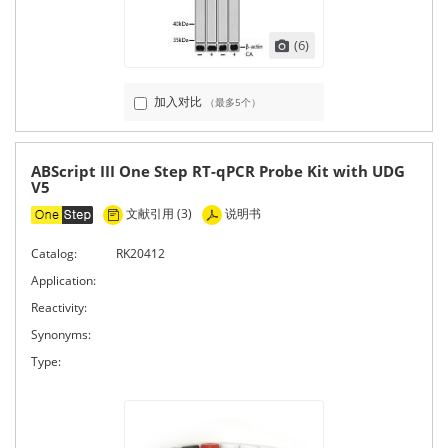
(6)
加入对比
（最多5个）
ABScript III One Step RT-qPCR Probe Kit with UDG
V5
文献引用 (3)
说明书
Catalog:
RK20412
Application:
Reactivity:
Synonyms:
Type: