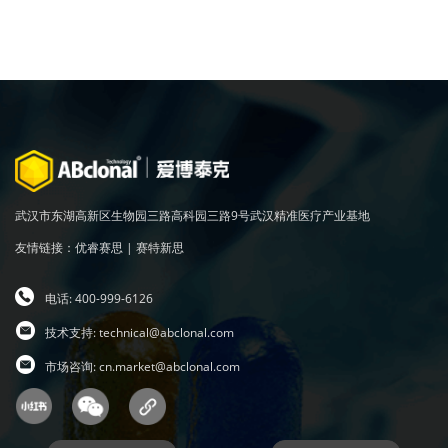
武汉市东湖高新区生物园三路高科园三路9号武汉精准医疗产业基地
友情链接：
优睿赛思
|
赛特新思
电话: 400-999-6126
技术支持:
technical@abclonal.com
市场咨询:
cn.market@abclonal.com