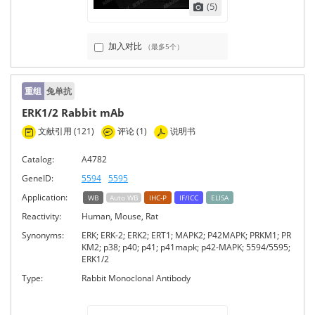
(5)
加入对比
（最多5个）
重组
兔单抗
ERK1/2 Rabbit mAb
文献引用 (121)
评论 (1)
说明书
Catalog:
A4782
GeneID:
5594
5595
Application:
WB
Auto WB
IHC-P
IF/ICC
ELISA
Reactivity:
Human, Mouse, Rat
Synonyms:
ERK; ERK-2; ERK2; ERT1; MAPK2; P42MAPK; PRKM1; PR
KM2; p38; p40; p41; p41mapk; p42-MAPK; 5594/5595;
ERK1/2
Type:
Rabbit Monoclonal Antibody