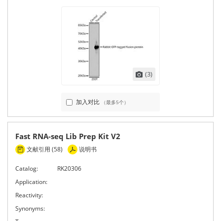
(3)
加入对比
（最多5个）
Fast RNA-seq Lib Prep Kit V2
文献引用 (58)
说明书
Catalog:
RK20306
Application:
Reactivity:
Synonyms: