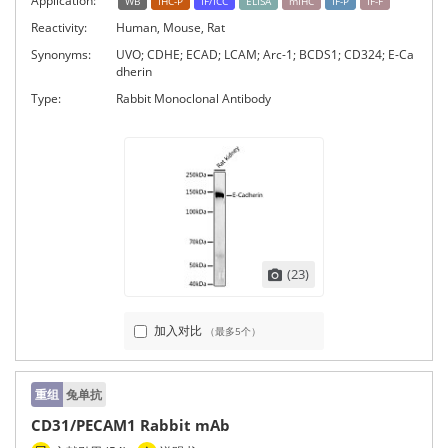
Application:
WB
IHC-P
IF/ICC
ELISA
mIHC
IF-P
IF-F
Reactivity:
Human, Mouse, Rat
Synonyms:
UVO; CDHE; ECAD; LCAM; Arc-1; BCDS1; CD324; E-Ca
dherin
Type:
Rabbit Monoclonal Antibody
(23)
加入对比
（最多5个）
重组
兔单抗
CD31/PECAM1 Rabbit mAb