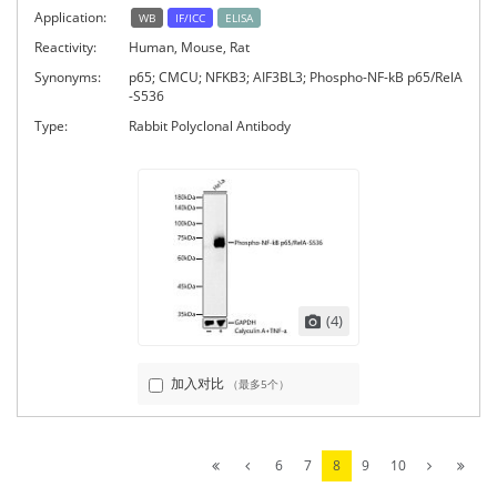
Application:
WB
IF/ICC
ELISA
Reactivity:
Human, Mouse, Rat
Synonyms:
p65; CMCU; NFKB3; AIF3BL3; Phospho-NF-kB p65/RelA
-S536
Type:
Rabbit Polyclonal Antibody
(4)
加入对比
（最多5个）
6
7
8
9
10