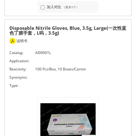
加入对比
（最多5个）
Disposable Nitrile Gloves, Blue, 3.5g, Large{一次性蓝
色丁腈手套，L码，3.5g}
说明书
Catalog:
AI09001L
Application:
Reactivity:
100 Pcs/Box, 10 Boxes/Carton
Synonyms:
Type: