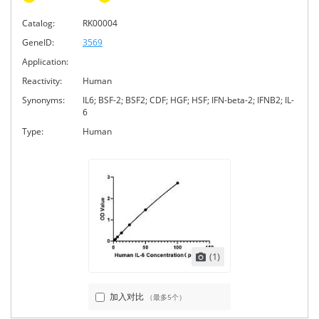
Catalog:
RK00004
GeneID:
3569
Application:
Reactivity:
Human
Synonyms:
IL6; BSF-2; BSF2; CDF; HGF; HSF; IFN-beta-2; IFNB2; IL-
6
Type:
Human
(1)
加入对比
（最多5个）