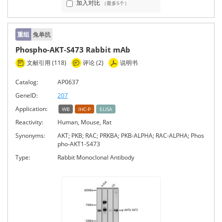
加入对比
（最多5个）
重组
兔单抗
Phospho-AKT-S473 Rabbit mAb
文献引用 (118)
评论 (2)
说明书
Catalog:
AP0637
GeneID:
207
Application:
WB
IHC-P
ELISA
Reactivity:
Human, Mouse, Rat
Synonyms:
AKT; PKB; RAC; PRKBA; PKB-ALPHA; RAC-ALPHA; Phos
pho-AKT1-S473
Type:
Rabbit Monoclonal Antibody