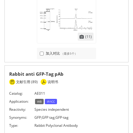
(11)
加入对比
（最多5个）
Rabbit anti GFP-Tag pAb
文献引用 (89)
说明书
Catalog:
AE011
Application:
WB
IF/ICC
Reactivity:
Species independent
Synonyms:
GFP;GFP tag;GFP-tag
Type:
Rabbit Polyclonal Antibody