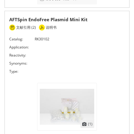
AFTSpin EndoFree Plasmid Mini Kit
文献引用 (2)
说明书
Catalog:
RK30102
Application:
Reactivity:
Synonyms:
Type:
(1)