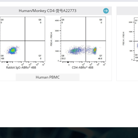
Human/Monkey CD4-货号A22773
Human PBMC