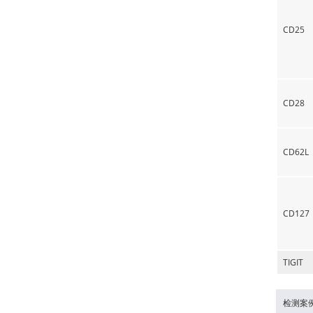
CD25
CD28
CD62L
CD127
TIGIT
检测案