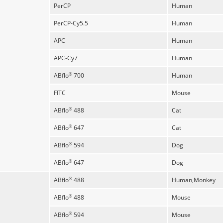
PerCP
Human
PerCP-Cy5.5
Human
APC
Human
APC-Cy7
Human
ABflo
700
Human
®
FITC
Mouse
ABflo
488
Cat
®
ABflo
647
Cat
®
ABflo
594
Dog
®
ABflo
647
Dog
®
ABflo
488
Human,Monkey
®
ABflo
488
Mouse
®
ABflo
594
Mouse
®