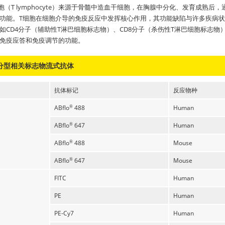
细胞（T lymphocyte）来源于骨髓中造血干细胞，在胸腺中分化、发育成
功能。T细胞在细胞介导的免疫反应中发挥核心作用，其功能缺陷与许多疾病状
如CD4分子（辅助性T淋巴细胞标志物）、CD8分子（杀伤性T淋巴细胞标志物）
免疫应答和免疫调节的功能。
分型相关标志物流式抗体
抗体标记
反应物种
ABflo
488
Human
®
ABflo
647
Human
®
ABflo
488
Mouse
®
ABflo
647
Mouse
®
FITC
Human
PE
Human
PE-Cy7
Human