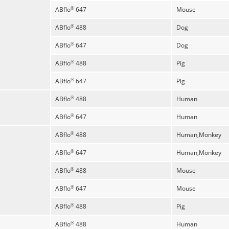
ABflo
647
Mouse
®
ABflo
488
Dog
®
ABflo
647
Dog
®
ABflo
488
Pig
®
ABflo
647
Pig
®
ABflo
488
Human
®
ABflo
647
Human
®
ABflo
488
Human,Monkey
®
ABflo
647
Human,Monkey
®
ABflo
488
Mouse
®
ABflo
647
Mouse
®
ABflo
488
Pig
®
ABflo
488
Human
®