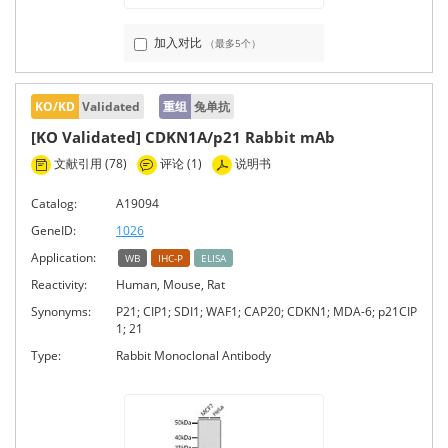
加入对比
（最多5个）
KO/KD
Validated
重组
兔单抗
[KO Validated] CDKN1A/p21 Rabbit mAb
文献引用 (78)
评论 (1)
说明书
Catalog:
A19094
GeneID:
1026
Application:
WB
IHC-P
ELISA
Reactivity:
Human, Mouse, Rat
Synonyms:
P21; CIP1; SDI1; WAF1; CAP20; CDKN1; MDA-6; p21CIP
1; 21
Type:
Rabbit Monoclonal Antibody