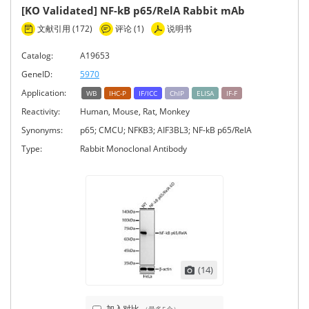
[KO Validated] NF-kB p65/RelA Rabbit mAb
文献引用 (172)
评论 (1)
说明书
Catalog:
A19653
GeneID:
5970
Application:
WB
IHC-P
IF/ICC
ChIP
ELISA
IF-F
Reactivity:
Human, Mouse, Rat, Monkey
Synonyms:
p65; CMCU; NFKB3; AIF3BL3; NF-kB p65/RelA
Type:
Rabbit Monoclonal Antibody
(14)
加入对比