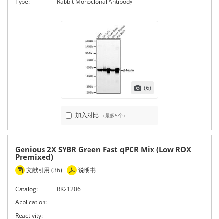
Type:
Rabbit Monoclonal Antibody
(6)
加入对比
（最多5个）
Genious 2X SYBR Green Fast qPCR Mix (Low ROX
Premixed)
文献引用 (36)
说明书
Catalog:
RK21206
Application:
Reactivity: