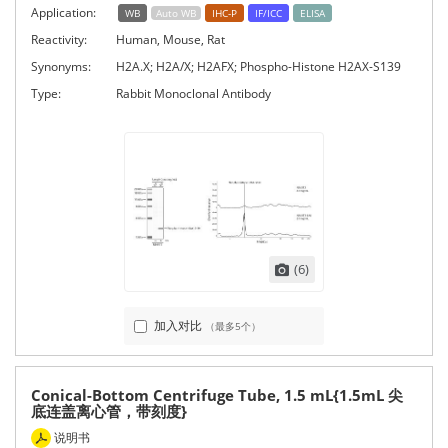
Application:
WB
Auto WB
IHC-P
IF/ICC
ELISA
Reactivity:
Human, Mouse, Rat
Synonyms:
H2A.X; H2A/X; H2AFX; Phospho-Histone H2AX-S139
Type:
Rabbit Monoclonal Antibody
(6)
加入对比
（最多5个）
Conical-Bottom Centrifuge Tube, 1.5 mL{1.5mL 尖
底连盖离心管，带刻度}
说明书