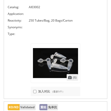
Catalog:
AI03002
Application:
Reactivity:
250 Tubes/Bag, 20 Bags/Carton
Synonyms:
Type:
(6)
加入对比
（最多5个）
KO/KD
Validated
重组
兔单抗