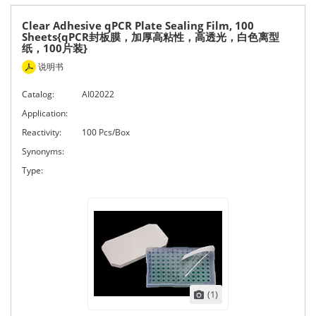
Clear Adhesive qPCR Plate Sealing Film, 100
Sheets{qPCR封板膜，加厚高粘性，高透光，白色离型
纸，100片装}
说明书
Catalog:
AI02022
Application:
Reactivity:
100 Pcs/Box
Synonyms:
Type:
(1)