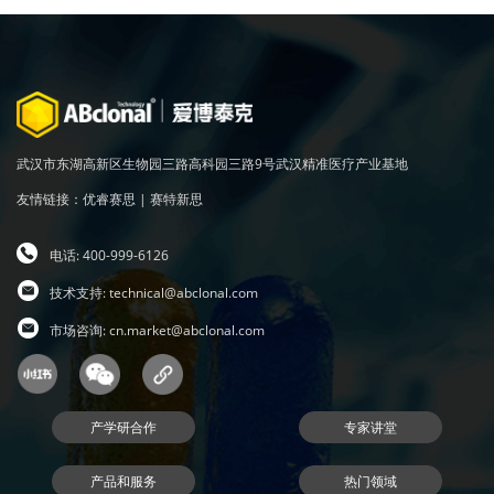
武汉市东湖高新区生物园三路高科园三路9号武汉精准医疗产业基地
友情链接：
优睿赛思
|
赛特新思
电话: 400-999-6126
技术支持:
technical@abclonal.com
市场咨询:
cn.market@abclonal.com
产学研合作
专家讲堂
产品和服务
热门领域