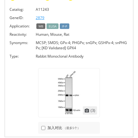
Catalog:
A11243
GeneID:
2879
Application:
WB
ELISA
IF-P
Reactivity:
Human, Mouse, Rat
Synonyms:
MCSP; SMDS; GPx-4; PHGPx; snGPx; GSHPx-4; snPHG
Px; [KD Validated] GPX4
Type:
Rabbit Monoclonal Antibody
(3)
加入对比
（最多5个）