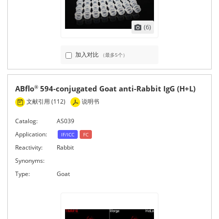
(6)
加入对比
（最多5个）
ABflo
594-conjugated Goat anti-Rabbit IgG (H+L)
®
文献引用 (112)
说明书
Catalog:
AS039
Application:
IF/ICC
FC
Reactivity:
Rabbit
Synonyms:
Type:
Goat