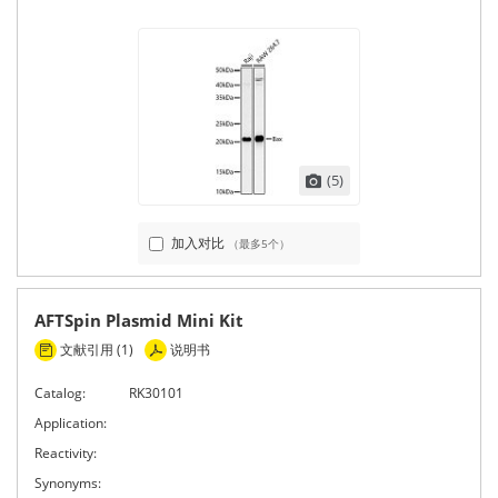
(5)
加入对比
（最多5个）
AFTSpin Plasmid Mini Kit
文献引用 (1)
说明书
Catalog:
RK30101
Application:
Reactivity:
Synonyms: