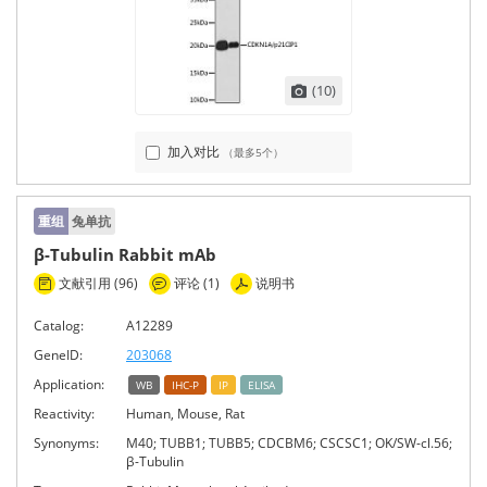
(10)
加入对比
（最多5个）
重组
兔单抗
β-Tubulin Rabbit mAb
文献引用 (96)
评论 (1)
说明书
Catalog:
A12289
GeneID:
203068
Application:
WB
IHC-P
IP
ELISA
Reactivity:
Human, Mouse, Rat
Synonyms:
M40; TUBB1; TUBB5; CDCBM6; CSCSC1; OK/SW-cl.56;
β-Tubulin