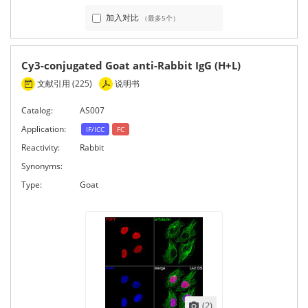
加入对比
（最多5个）
Cy3-conjugated Goat anti-Rabbit IgG (H+L)
文献引用 (225)
说明书
Catalog:
AS007
Application:
IF/ICC
FC
Reactivity:
Rabbit
Synonyms:
Type:
Goat
(2)