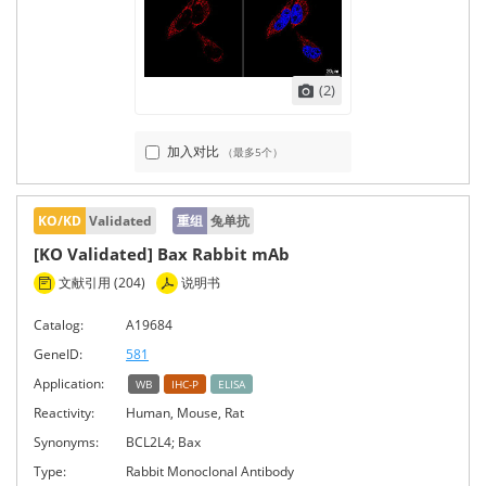
(2)
加入对比
（最多5个）
KO/KD
Validated
重组
兔单抗
[KO Validated] Bax Rabbit mAb
文献引用 (204)
说明书
Catalog:
A19684
GeneID:
581
Application:
WB
IHC-P
ELISA
Reactivity:
Human, Mouse, Rat
Synonyms:
BCL2L4; Bax
Type:
Rabbit Monoclonal Antibody