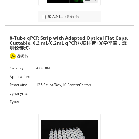
加入对比
（最多5个）
8-Tube qPCR Strip with Adapted Optical Flat Caps,
Cuttable, 0.2 mL{0.2mL qPCR八联排管+光学平盖，透
明铰链式}
说明书
Catalog:
AI02084
Application:
Reactivity:
125 Strips/Box,10 Boxes/Carton
Synonyms:
Type: