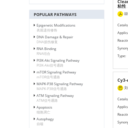
Clea
粘性
说
POPULAR PATHWAYS
Catalo
Epigenetic Modifications
表观遗传修饰
Applic
DNA Damage & Repair
Reactiv
DNA损伤修复
Synon
RNA Binding
RNA结合
Type:
PI3K-Akt Signaling Pathway
PI3K-Akt信号通路
mTOR Signaling Pathway
mTOR信号通路
Cy3-
MAPK-P38 Signaling Pathway
文献
MAPK-P38信号通路
ATM Signaling Pathway
Catalo
ATM信号通路
Applic
Apoptosis
细胞凋亡
Reactiv
Autophagy
Synon
自噬