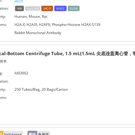
D:
3014
ation:
WB
Auto WB
IHC-P
IF/ICC
ELISA
ity:
Human, Mouse, Rat
yms:
H2A.X; H2A/X; H2AFX; Phospho-Histone H2AX-S139
Rabbit Monoclonal Antibody
cal-Bottom Centrifuge Tube, 1.5 mL{1.5mL 尖底连盖离心管
明书
g:
AI03002
ation:
ity:
250 Tubes/Bag, 20 Bags/Carton
yms:
D
Validated
重组
兔单抗