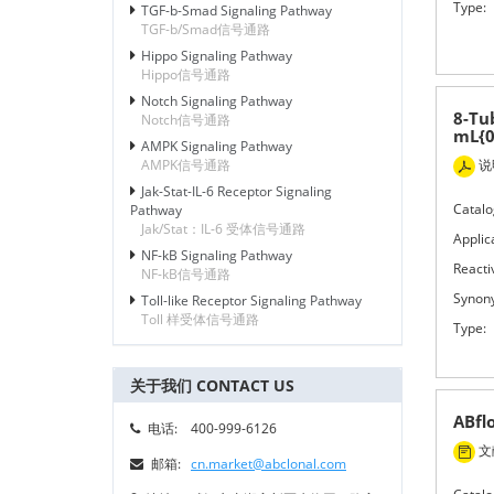
Type:
TGF-b-Smad Signaling Pathway
TGF-b/Smad信号通路
Hippo Signaling Pathway
Hippo信号通路
Notch Signaling Pathway
8-Tu
Notch信号通路
mL{
AMPK Signaling Pathway
AMPK信号通路
说
Jak-Stat-IL-6 Receptor Signaling
Catalo
Pathway
Jak/Stat：IL-6 受体信号通路
Applic
NF-kB Signaling Pathway
Reactiv
NF-kB信号通路
Synon
Toll-like Receptor Signaling Pathway
Toll 样受体信号通路
Type:
关于我们 CONTACT US
ABfl
电话:
400-999-6126
文献
邮箱:
cn.market@abclonal.com