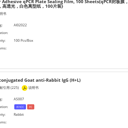
r Adhesive qPCR Plate Sealing Film, 100 Sheets{qPCR封
，高透光，白色离型纸，100片装}
明书
g:
AI02022
ation:
ity:
100 Pcs/Box
yms:
conjugated Goat anti-Rabbit IgG (H+L)
引用 (225)
说明书
g:
AS007
ation:
IF/ICC
FC
ity:
Rabbit
yms: