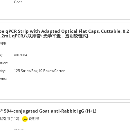
Goat
be qPCR Strip with Adapted Optical Flat Caps, Cuttable, 0.2
0.2mL qPCR八联排管+光学平盖，透明铰链式}
明书
g:
AI02084
ation:
ity:
125 Strips/Box,10 Boxes/Carton
yms:
o
594-conjugated Goat anti-Rabbit IgG (H+L)
®
引用 (112)
说明书