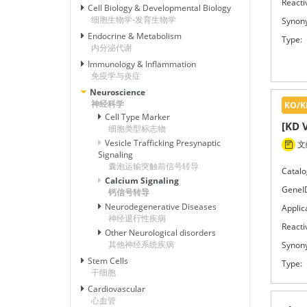
Reactiv
Cell Biology & Developmental Biology
细胞生物学-发育生物学
Synon
Endocrine & Metabolism
Type:
内分泌代谢
Immunology & Inflammation
免疫学与炎症
Neuroscience
神经科学
KO/K
Cell Type Marker
[KD 
细胞类型标志物
Vesicle Trafficking Presynaptic
文献
Signaling
囊泡运输突触前信号转导
Catalo
Calcium Signaling
GeneI
钙信号转导
Neurodegenerative Diseases
Applic
神经退行性疾病
Reactiv
Other Neurological disorders
其他神经系统疾病
Synon
Stem Cells
Type:
干细胞
Cardiovascular
心血管