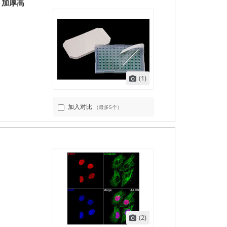
板膜，加厚高
(1)
加入对比
（最多5个）
(2)