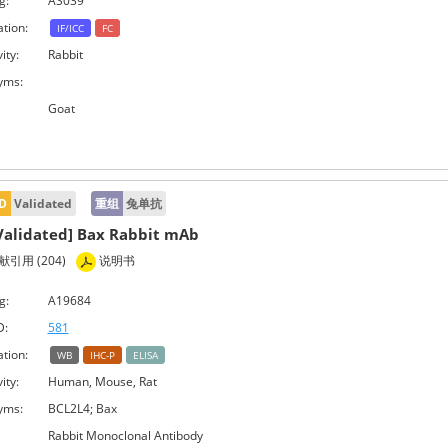
g:
AS039
ation:
IF/ICC
FC
ity:
Rabbit
yms:
Goat
D
Validated
重组
兔单抗
Validated] Bax Rabbit mAb
引用 (204)
说明书
g:
A19684
D:
581
ation:
WB
IHC-P
ELISA
ity:
Human, Mouse, Rat
yms:
BCL2L4; Bax
Rabbit Monoclonal Antibody