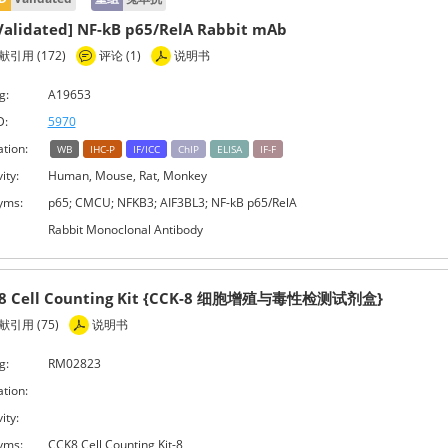
Validated] NF-kB p65/RelA Rabbit mAb
引用 (172)
评论 (1)
说明书
g:
A19653
D:
5970
ation:
WB
IHC-P
IF/ICC
ChIP
ELISA
IF-F
ity:
Human, Mouse, Rat, Monkey
yms:
p65; CMCU; NFKB3; AIF3BL3; NF-kB p65/RelA
Rabbit Monoclonal Antibody
-8 Cell Counting Kit {CCK-8 细胞增殖与毒性检测试剂盒}
引用 (75)
说明书
g:
RM02823
ation:
ity:
yms:
CCK8,Cell Counting Kit-8