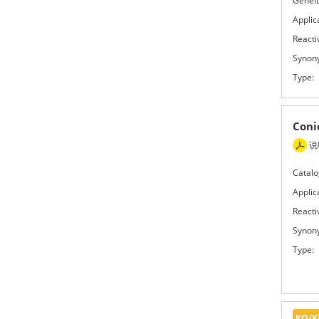
GeneI
Applic
Reactiv
Synon
Type:
Coni
说
Catalo
Applic
Reactiv
Synon
Type:
KO/K