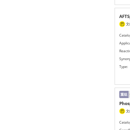
AFTS
文献
Catalo
Applic
Reactiv
Synon
Type:
重组
Phos
文献
Catalo