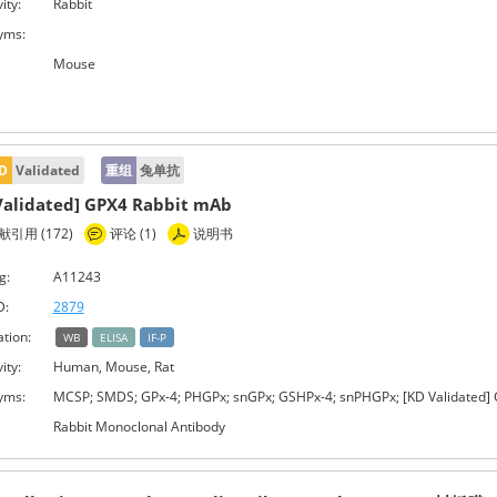
ity:
Rabbit
yms:
Mouse
D
Validated
重组
兔单抗
Validated] GPX4 Rabbit mAb
引用 (172)
评论 (1)
说明书
g:
A11243
D:
2879
ation:
WB
ELISA
IF-P
ity:
Human, Mouse, Rat
yms:
MCSP; SMDS; GPx-4; PHGPx; snGPx; GSHPx-4; snPHGPx; [KD Validated]
Rabbit Monoclonal Antibody