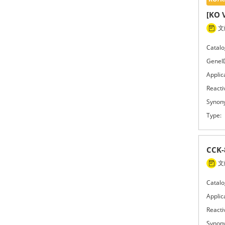
[KO 
文献
Catalo
GeneI
Applic
Reactiv
Synon
Type:
CCK
文献
Catalo
Applic
Reactiv
Synon