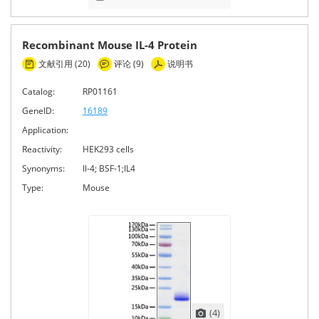
Recombinant Mouse IL-4 Protein
文献引用 (20)
评论 (9)
说明书
Catalog:
RP01161
GeneID:
16189
Application:
Reactivity:
HEK293 cells
Synonyms:
Il-4; BSF-1;IL4
Type:
Mouse
(4)