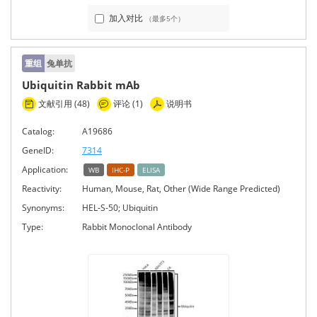
加入对比
（最多5个）
重组
兔单抗
Ubiquitin Rabbit mAb
文献引用 (48)
评论 (1)
说明书
Catalog:
A19686
GeneID:
7314
Application:
WB
IHC-P
ELISA
Reactivity:
Human, Mouse, Rat, Other (Wide Range Predicted)
Synonyms:
HEL-S-50; Ubiquitin
Type:
Rabbit Monoclonal Antibody