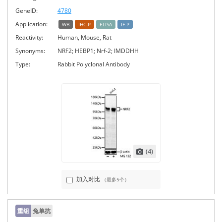
GeneID:
4780
Application:
WB
IHC-P
ELISA
IF-P
Reactivity:
Human, Mouse, Rat
Synonyms:
NRF2; HEBP1; Nrf-2; IMDDHH
Type:
Rabbit Polyclonal Antibody
(4)
加入对比
（最多5个）
重组
兔单抗