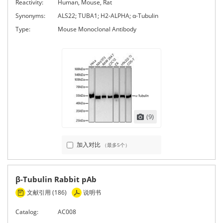
Reactivity:
Human, Mouse, Rat
Synonyms:
ALS22; TUBA1; H2-ALPHA; α-Tubulin
Type:
Mouse Monoclonal Antibody
(9)
加入对比
（最多5个）
β-Tubulin Rabbit pAb
文献引用 (186)
说明书
Catalog:
AC008