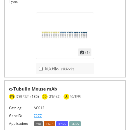
Type:
(1)
加入对比
（最多5个）
α-Tubulin Mouse mAb
文献引用 (135)
评论 (2)
说明书
Catalog:
AC012
GeneID:
7277
Application:
WB
IHC-P
IF/ICC
ELISA