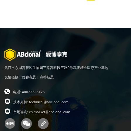
武汉市东湖高新区生物园三路高科园三路9号武汉精准医疗产业基地
友情链接：
优睿赛思
|
赛特新思
电话: 400-999-6126
技术支持:
technical@abclonal.com
市场咨询:
cn.market@abclonal.com