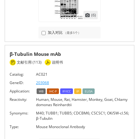
(6)
加入对比
（最多5个）
β-Tubulin Mouse mAb
文献引用 (113)
说明书
Catalog:
AC021
GeneID:
203068
Application:
WB
IHC-P
IF/ICC
IP
ELISA
Reactivity:
Human, Mouse, Rat, Hamster, Monkey, Goat, Chlamy
domonas Reinhardtii
Synonyms:
M40; TUBB1; TUBB5; CDCBM6; CSCSC1; OK/SW-cl.56;
β-Tubulin
Type:
Mouse Monoclonal Antibody