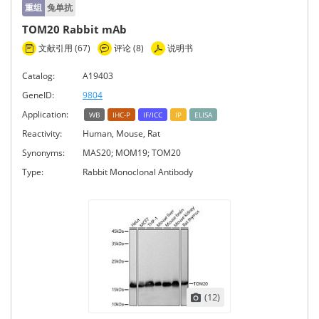
重组
兔单抗
TOM20 Rabbit mAb
文献引用 (67)
评论 (8)
说明书
Catalog:
A19403
GeneID:
9804
Application:
WB
IHC-P
IF/ICC
IP
ELISA
Reactivity:
Human, Mouse, Rat
Synonyms:
MAS20; MOM19; TOM20
Type:
Rabbit Monoclonal Antibody
(12)