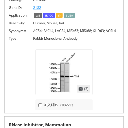
GeneID:
2182
Application:
WB
IF/ICC
IP
ELISA
Reactivity:
Human, Mouse, Rat
Synonyms:
ACS4; FACL4; LACS4; MRX63; MRX68; XLID63; ACSL4
Type:
Rabbit Monoclonal Antibody
(3)
加入对比
（最多5个）
RNase Inhibitor, Mammalian