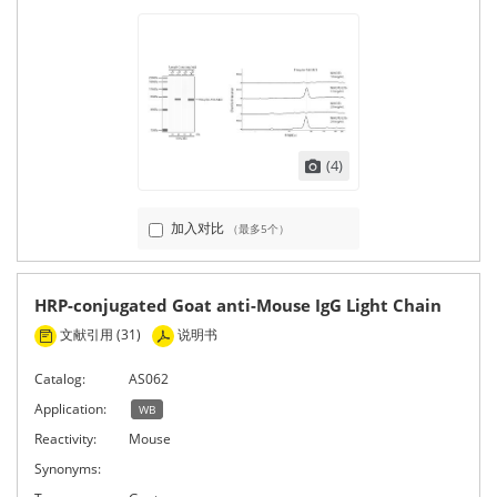
(4)
加入对比
（最多5个）
HRP-conjugated Goat anti-Mouse IgG Light Chain
文献引用 (31)
说明书
Catalog:
AS062
Application:
WB
Reactivity:
Mouse
Synonyms: