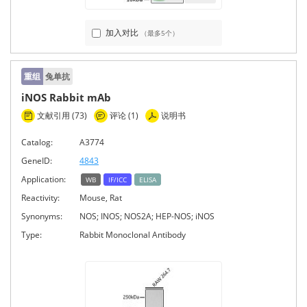
加入对比
（最多5个）
重组
兔单抗
iNOS Rabbit mAb
文献引用 (73)
评论 (1)
说明书
Catalog:
A3774
GeneID:
4843
Application:
WB
IF/ICC
ELISA
Reactivity:
Mouse, Rat
Synonyms:
NOS; INOS; NOS2A; HEP-NOS; iNOS
Type:
Rabbit Monoclonal Antibody