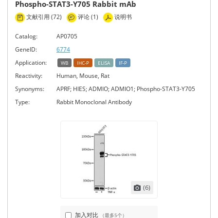
Phospho-STAT3-Y705 Rabbit mAb
文献引用 (72)
评论 (1)
说明书
Catalog:
AP0705
GeneID:
6774
Application:
WB
IHC-P
ELISA
IF-P
Reactivity:
Human, Mouse, Rat
Synonyms:
APRF; HIES; ADMIO; ADMIO1; Phospho-STAT3-Y705
Type:
Rabbit Monoclonal Antibody
(6)
加入对比
（最多5个）