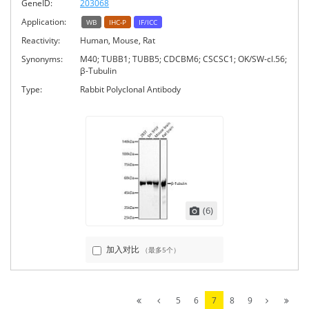
GeneID:
203068
Application:
WB
IHC-P
IF/ICC
Reactivity:
Human, Mouse, Rat
Synonyms:
M40; TUBB1; TUBB5; CDCBM6; CSCSC1; OK/SW-cl.56;
β-Tubulin
Type:
Rabbit Polyclonal Antibody
(6)
加入对比
（最多5个）
5
6
7
8
9