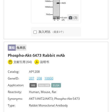
(3)
加入对比
（最多5个）
重组
兔单抗
Phospho-Akt-S473 Rabbit mAb
文献引用 (64)
说明书
Catalog:
AP1208
GeneID:
207
208
10000
Application:
WB
Auto WB
ELISA
Reactivity:
Human, Mouse, Rat
Synonyms:
AKT1/AKT2/AKT3; Phospho-Akt-S473
Type:
Rabbit Monoclonal Antibody